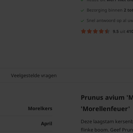
Bezorging binnen
2 to
Snel antwoord op al uw
9.5
uit
41
Veelgestelde vragen
Prunus avium 'M
'Morellenfeuer'
Morelkers
Deze laagstam kersenbo
April
flinke boom. Geef Prun