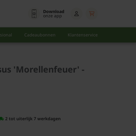
Download
onze app
sional
Cadeaubonnen
Klantenservice
us 'Morellenfeuer' -
2 tot uiterlijk 7 werkdagen