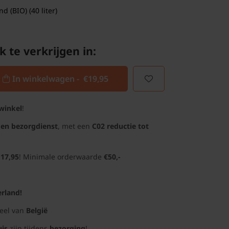
 (BIO) (40 liter)
k te verkrijgen in:
In winkelwagen -
€19,95
winkel
!
gen bezorgdienst
, met een
C02 reductie tot
 17,95
! Minimale orderwaarde
€50,-
rland!
deel van
België
uis
zijn tijdens
bezorging
!