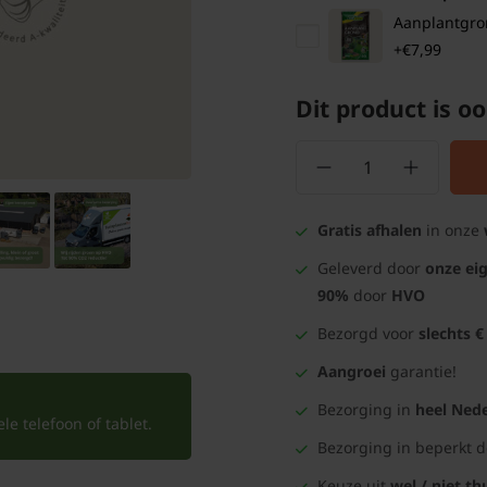
Aanplantgrond
+€7,99
Dit product is oo
Gratis afhalen
in onze
Geleverd door
onze ei
90%
door
HVO
Bezorgd voor
slechts €
Aangroei
garantie!
Bezorging in
heel Nede
e telefoon of tablet.
Bezorging in beperkt 
Keuze uit
wel / niet th