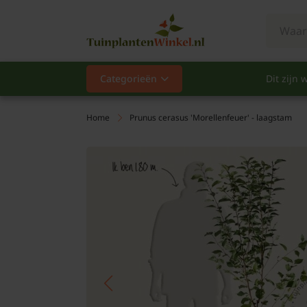
Categorieën
Dit zijn w
Categorieën
Populair
Home
Prunus cerasus 'Morellenfeuer' - laagstam
Vaste planten
Heesters
Hagen
Klimplanten
Fruit