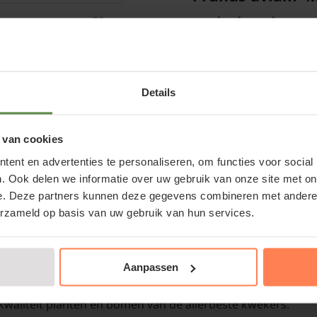
onderhouden
50 cm
Snoeien van de kersen
Eetbare vrucht
uiteindelijk voor een 
van waaruit de zijtakk
62R45-1462
Details
lange dunne scheuten v
een dikkere, houtige t
 van cookies
een te dichte kroon krij
ent en advertenties te personaliseren, om functies voor social
lenfeuer' - laagstam kopen of
. Ook delen we informatie over uw gebruik van onze site met on
enwinkel.nl
e. Deze partners kunnen deze gegevens combineren met andere i
erzameld op basis van uw gebruik van hun services.
kers bij een betrouwbare partij. Naast de webshop is er
Bomen van tuinplanten
 u kunt ons echt bezoeken.
kan omdat we al onze
Aanpassen
herfst, winter, lente 
' - laagstam aanplanten, dat is natuurlijk wat u wilt! Bij
aangroeigarantie!
-kwaliteit planten en bomen van de allerbeste kwekers.