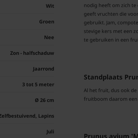
nodig heeft om zich te
Wit
geeft vruchten die vo
Groen
gebruikt. Jam, compote
stevige kers met een z
Nee
te gebruiken in een frui
Zon - halfschaduw
Jaarrond
Standplaats Pru
3 tot 5 meter
Al het fruit, dus ook de
fruitboom daarom een z
Ø 26 cm
Zelfbestuivend, Lapins
Juli
Prunus avium 'M