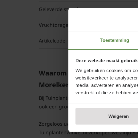
Geleverde stam hoogte
Vruchtdragend
Artikelcode
Toestemming
Deze website maakt gebruik
We gebruiken cookies om cont
Waarom Prunus cerasus 'Morel
websiteverkeer te analyseren
Morelkers kopen bij Tuinplant
media, adverteren en analys
verstrekt of die ze hebben v
Bij Tuinplantenwinkel.nl koopt u een Morel
ook een groot planten- en bomencentrum;
Weigeren
Zorgeloos uw Prunus cerasus 'Morellenfeuer
Tuinplantenwinkel.nl verkopen we altijd A