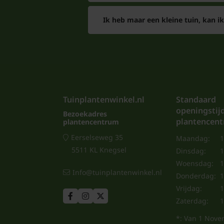
Ik heb maar een kleine tuin, kan ik
Tuinplantenwinkel.nl
Standaard
openingstij
Bezoekadres
plantencen
plantencentrum
Eerselseweg 35
Maandag:
1
5511 KL Knegsel
Dinsdag:
1
Woensdag:
1
Info@tuinplantenwinkel.nl
Donderdag:
1
Vrijdag:
1
Zaterdag:
1
*: Van 1 Nove