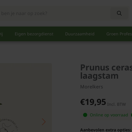
ij
Eigen bezorgdienst
Duurzaamheid
Groen Profes
Prunus ceras
laagstam
Morelkers
€19,95
Incl. BTW
Online op voorraad
Aanbevolen extra opties: