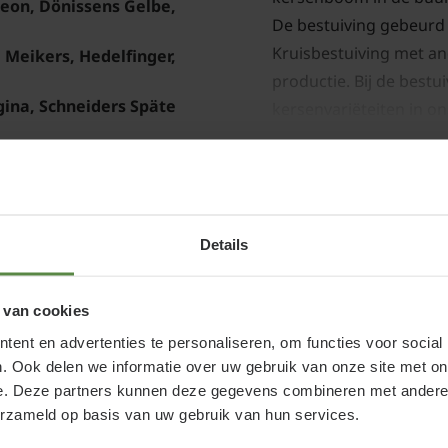
eon, Dönissens Gelbe,
De bestuiving gebeurd 
Kruisbestuiving met a
 Meikers, Hedelfinger,
productie. Bij de bestui
ina, Schneiders Späte
kersenvariëteiten in on
kunnen bevorderen.
Knorpelkirsche, Sylvia
Juli - Augustus
Details
Prunus avium 'S
120 cm
Snoeien van Prunus aviu
Eetbare vrucht
meteen na de oogst geb
 van cookies
boom met een niet te g
ent en advertenties te personaliseren, om functies voor social
62R48-5094
. Ook delen we informatie over uw gebruik van onze site met on
zijtakken komen. Snoei
e. Deze partners kunnen deze gegevens combineren met andere i
scheuten van de tuinpl
erzameld op basis van uw gebruik van hun services.
houtige tak. Zo wordt 