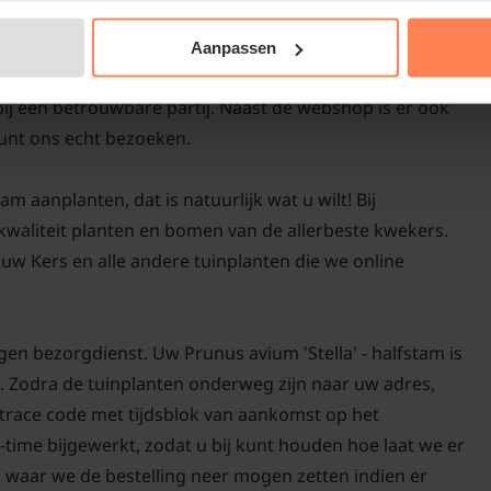
kroon krijgt. De uitein
- halfstam kopen of Kers kopen bij
natuurlijk ook door de 
Aanpassen
Kers 'Stella' in uw tuin
tuinplant de kersen ge
bij een betrouwbare partij. Naast de webshop is er ook
unt ons echt bezoeken.
m aanplanten, dat is natuurlijk wat u wilt! Bij
-kwaliteit planten en bomen van de allerbeste kwekers.
w Kers en alle andere tuinplanten die we online
gen bezorgdienst. Uw Prunus avium 'Stella' - halfstam is
. Zodra de tuinplanten onderweg zijn naar uw adres,
d trace code met tijdsblok van aankomst op het
-time bijgewerkt, zodat u bij kunt houden hoe laat we er
n waar we de bestelling neer mogen zetten indien er