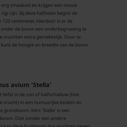
jn erg smaakvol en krijgen een mooie
rijp zijn. Bij deze halfstam begint de
 120 centimeter. Hierdoor is er de
t onder de boom een onderbegroeiing te
de vruchten extra gemakkelijk. Door te
) kunt de hoogte en breedte van de boom
us avium 'Stella'
t liefst in de zon of halfschaduw (hoe
e vrucht) in een humusrijke bodem en
e grondsoort. Kers 'Stella' is een
nboom. Ook zonder een andere
t kan deze fruitboom dus vruchten geven.