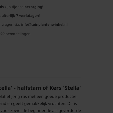
uis
zijn tijdens
bezorging
!
t uiterlijk 7 werkdagen
!
 vragen via:
info@tuinplantenwinkel.nl
029
beoordelingen
lla' - halfstam of Kers 'Stella'
relatief jong ras met een goede productie.
nd en geeft gemakkelijk vruchten. Dit is
 voor zowel de beginnende als gevorderde