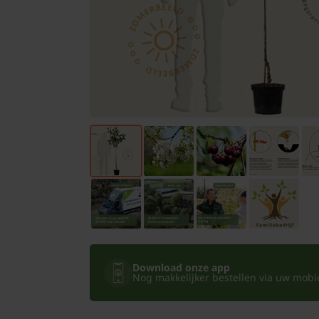
Bomen
Leibomen
Bloembollen
Tuinbenodigdheden
Kamerplanten
Bloempotten
Download onze app
Nog makkelijker bestellen via uw mobiel