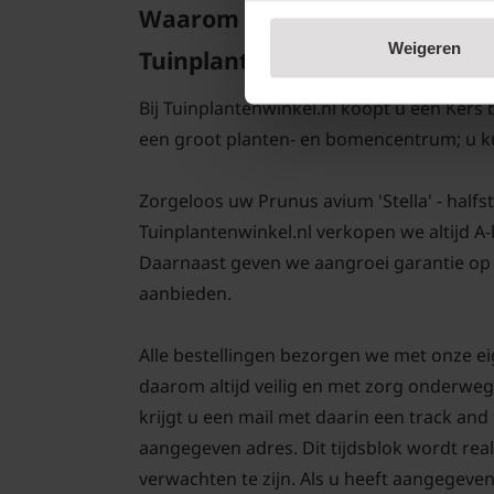
Waarom Prunus avium 'Stella' 
Weigeren
Tuinplantenwinkel.nl
Bij Tuinplantenwinkel.nl koopt u een Kers 
een groot planten- en bomencentrum; u k
Zorgeloos uw Prunus avium 'Stella' - halfsta
Tuinplantenwinkel.nl verkopen we altijd A
Daarnaast geven we aangroei garantie op u
aanbieden.
Alle bestellingen bezorgen we met onze ei
daarom altijd veilig en met zorg onderweg
krijgt u een mail met daarin een track an
aangegeven adres. Dit tijdsblok wordt real
verwachten te zijn. Als u heeft aangegeve