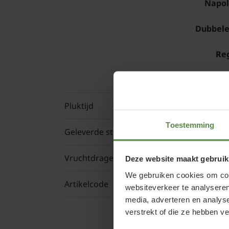
Napol
Dubbele
Reg
Pluktijd
Toestemming
Geleverde stam hoogte
Vruchtdragend
Deze website maakt gebruik
We gebruiken cookies om cont
Artikelcode
websiteverkeer te analyseren
media, adverteren en analys
verstrekt of die ze hebben v