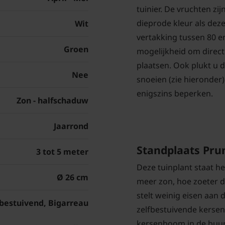
tuinier. De vruchten zi
dieprode kleur als deze 
Wit
vertakking tussen 80 en
Groen
mogelijkheid om direc
plaatsen. Ook plukt u 
Nee
snoeien (zie hieronder
enigszins beperken.
Zon - halfschaduw
Jaarrond
Standplaats Prun
3 tot 5 meter
Deze tuinplant staat he
Ø 26 cm
meer zon, hoe zoeter d
stelt weinig eisen aan d
fbestuivend, Bigarreau
zelfbestuivende kerse
kersenboom in de buur