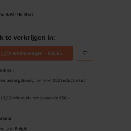
 (BIO) (40 liter)
k te verkrijgen in:
In winkelwagen -
€29,95
winkel
!
gen bezorgdienst
, met een
C02 reductie tot
 17,95
! Minimale orderwaarde
€50,-
rland!
deel van
België