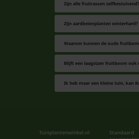
Zijn alle fruitrassen zelfbestuivend
Zijn aardbeienplanten winterhard?
Waarom kunnen de oude fruitbome
Blijft een laagstam fruitboom ook
Ik heb maar een kleine tuin, kan ik
Tuinplantenwinkel.nl
Standaard