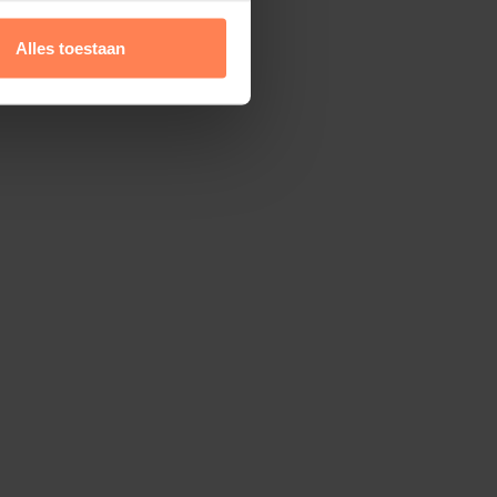
delijke hoogte van uw tuinplant wordt
snoei bepaald. Let op de ruimte die de
Alles toestaan
 inneemt; bovendien zijn bij een lagere
makkelijker te plukken.