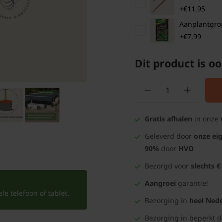
+€11,95
Aanplantgrond
+€7,99
Dit product is oo
Gratis afhalen
in onze
Geleverd door
onze ei
90%
door
HVO
Bezorgd voor
slechts €
Aangroei
garantie!
e telefoon of tablet.
Bezorging in
heel Nede
Bezorging in beperkt 