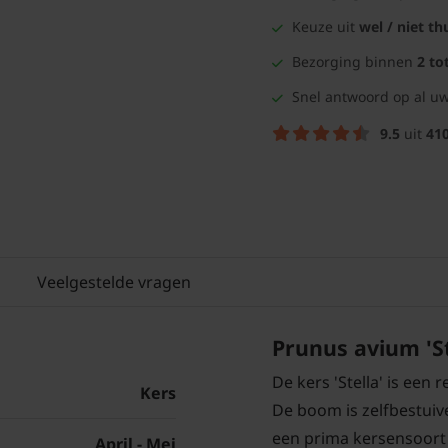
Keuze uit
wel / niet th
Bezorging binnen
2 to
Snel antwoord op al uw
9.5
uit
41
Veelgestelde vragen
Prunus avium 'Ste
De kers 'Stella' is een 
Kers
De boom is zelfbestuive
een prima kersensoort
April - Mei