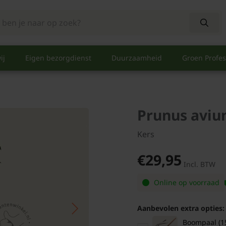
ij
Eigen bezorgdienst
Duurzaamheid
Groen Profes
Prunus avium
Kers
€29,95
Incl. BTW
Online op voorraad
Aanbevolen extra opties:
Boompaal (1