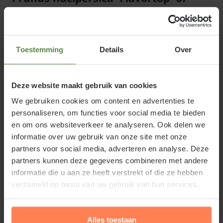
Nectarine
Prunus nucipersica 'Flavortop' - halfstam bloeit in
Toestemming
Details
Over
februari - maart opvallend en uitbundig met
dieproze bloemen, die uitgroeien tot rode, zoete
sappige nectarines, met stevig geel vruchtvlee, die in
Deze website maakt gebruik van cookies
augustus te oogsten zijn. Nectarine 'Flavortop'
We gebruiken cookies om content en advertenties te
verliest in de winter zijn bladeren en is redelijk
personaliseren, om functies voor social media te bieden
vorstbestendig.
en om ons websiteverkeer te analyseren. Ook delen we
informatie over uw gebruik van onze site met onze
partners voor social media, adverteren en analyse. Deze
partners kunnen deze gegevens combineren met andere
informatie die u aan ze heeft verstrekt of die ze hebben
Standplaats Prunus nucipersica
verzameld op basis van uw gebruik van hun services.
'Flavortop'
Alles toestaan
Prunus nucipersica 'Flavortop' staat het liefst op een