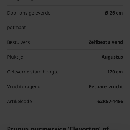
Door ons geleverde
Ø 26 cm
potmaat
Bestuivers
Zelfbestuivend
Pluktijd
Augustus
Geleverde stam hoogte
120 cm
Vruchtdragend
Eetbare vrucht
Artikelcode
62R57-1486
Prunus nucipersica 'Flavortop' of