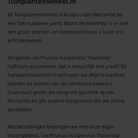
Tuinplantenwinkel.nl
vruchten aan hangen weg en geef zo de nieuwe de
ruimte voor het jaar erop. Zorg verder voor een
Bij Tuinplantenwinkel.nl koopt u een Nectarine bij
open structuur van de boom. Elkaar kruisende
een betrouwbare partij. Naast de webshop is er ook
takken kunnen weggeknipt worden.
een groot planten- en bomencentrum; u kunt ons
echt bezoeken.
Zorgeloos uw Prunus nucipersica 'Flavortop' -
Let op dat in het Nederlandse klimaat de krulziekte
halfstam aanplanten, dat is natuurlijk wat u wilt! Bij
in de Nectarineboom kan komen. Deze ziekte is
Tuinplantenwinkel.nl verkopen we altijd A-kwaliteit
lastig te bestrijden. Mocht het in de boom komen te
planten en bomen van de allerbeste kwekers.
zitten, zorg er dan voor dat aangetaste bladeren
Daarnaast geven we aangroei garantie op uw
(het blad gaat krullen, of is misvormd) zo snel
Nectarine en alle andere tuinplanten die we online
mogelijk van de fruitboom verwijderd worden. Door
aanbieden.
de boom op de juiste standplaats aan te planten en
voldoende voeding te geven (bijvoorbeeld Culterra
Alle bestellingen bezorgen we met onze eigen
of koemestkorrel), blijft de Nectarine gezond en is
bezorgdienst. Uw Prunus nucipersica 'Flavortop' -