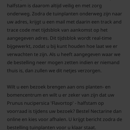
de kans een stuk kleiner dat de boom er last van
halfstam is daarom altijd veilig en met zorg
krijgt.
onderweg. Zodra de tuinplanten onderweg zijn naar
uw adres, krijgt u een mail met daarin een track and
trace code met tijdsblok van aankomst op het
aangegeven adres. Dit tijdsblok wordt real-time
Bomen van tuinplantenwinkel.nl kunt u jaarrond
bijgewerkt, zodat u bij kunt houden hoe laat we er
planten. Dit kan omdat we al onze bomen in pot
verwachten te zijn. Als u heeft aangegeven waar we
leveren. Aanplanten in de herfst, winter, lente én
de bestelling neer mogen zetten indien er niemand
zomer is dus altijd mogelijk, met
thuis is, dan zullen we dit netjes verzorgen.
aangroeigarantie!
Wilt u een bezoek brengen aan ons planten- en
bomencentrum en wilt u er zeker van zijn dat uw
Prunus nucipersica 'Flavortop' - halfstam op
voorraad is tijdens uw bezoek? Bestel Nectarine dan
online en kies voor afhalen. U krijgt bericht zodra de
bestelling tuinplanten voor u klaar staat.