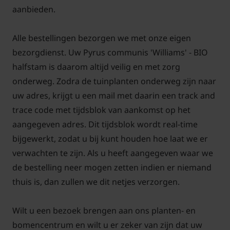
aanbieden.
Alle bestellingen bezorgen we met onze eigen
Pyrus communis 'Williams' BIO
bezorgdienst. Uw Pyrus communis 'Williams' - BIO
halfstam is daarom altijd veilig en met zorg
snoeien en onderhouden
onderweg. Zodra de tuinplanten onderweg zijn naar
Snoeien van de perenboom kan het beste in de
uw adres, krijgt u een mail met daarin een track and
winter gebeuren. Zorg uiteindelijk voor een open
trace code met tijdsblok van aankomst op het
boom met een aantal hoofdtakken, van waaruit de
aangegeven adres. Dit tijdsblok wordt real-time
zijtakken komen. Snoei elk jaar in de winter de lange
bijgewerkt, zodat u bij kunt houden hoe laat we er
dunne scheuten weg tot op 10 cm vanaf een dikkere
verwachten te zijn. Als u heeft aangegeven waar we
houtige tak. De korte takjes van 10 cm die
de bestelling neer mogen zetten indien er niemand
overblijven worden dikker. Hieraan vormen zich in
thuis is, dan zullen we dit netjes verzorgen.
de loop van de jaren de bloemen die kunnen
uitgroeien tot vruchten.
Wilt u een bezoek brengen aan ons planten- en
bomencentrum en wilt u er zeker van zijn dat uw