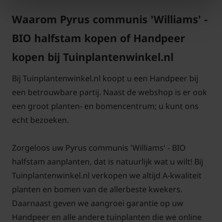
Waarom Pyrus communis 'Williams' -
BIO halfstam kopen of Handpeer
Standplaats Pyrus communis
kopen bij Tuinplantenwinkel.nl
'Williams' BIO
Bij Tuinplantenwinkel.nl koopt u een Handpeer bij
Deze halfstam perenboom zal uiteindelijk uitgroeien
een betrouwbare partij. Naast de webshop is er ook
tot een echte boom. Geef hem de ruimte die hij
een groot planten- en bomencentrum; u kunt ons
nodig heeft om zich te ontwikkelen. Al het fruit, dus
echt bezoeken.
ook de peer, rijpt het beste in de zon. Geef deze
fruitboom daarom een zo zonnig mogelijk plekje in
Zorgeloos uw Pyrus communis 'Williams' - BIO
uw tuin. Pyrus communis 'Williams' BIO heeft
halfstam aanplanten, dat is natuurlijk wat u wilt! Bij
goud/gele vruchten. Deze perensoort is niet goed te
Tuinplantenwinkel.nl verkopen we altijd A-kwaliteit
bewaren, dus meteen na het plukken consumeren.
planten en bomen van de allerbeste kwekers.
Ook leuk om toe te passen in een fruit- of
Daarnaast geven we aangroei garantie op uw
groentetuin.
Handpeer en alle andere tuinplanten die we online