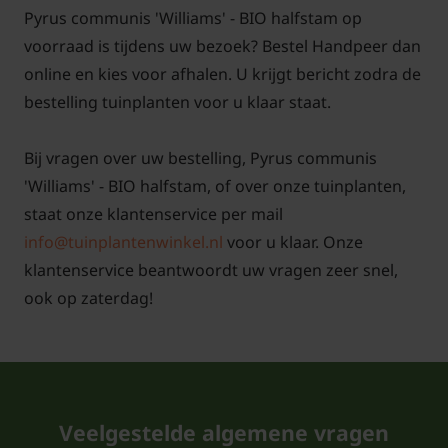
Pyrus communis 'Williams' - BIO halfstam op
voorraad is tijdens uw bezoek? Bestel Handpeer dan
online en kies voor afhalen. U krijgt bericht zodra de
Bomen van tuinplantenwinkel.nl kunt u jaarrond
bestelling tuinplanten voor u klaar staat.
planten. Dit kan omdat we al onze bomen in pot
leveren. Aanplanten in de herfst, winter, lente én
Bij vragen over uw bestelling, Pyrus communis
zomer is dus altijd mogelijk, met
'Williams' - BIO halfstam, of over onze tuinplanten,
aangroeigarantie!
staat onze klantenservice per mail
info@tuinplantenwinkel.nl
voor u klaar. Onze
klantenservice beantwoordt uw vragen zeer snel,
ook op zaterdag!
Tuinplantenwinkel.nl is voor de verkoop van deze
biologisch geteelde kruidenplanten
gecertificeerd door SKAL onder SKAL-nummer
110920:
Veelgestelde algemene vragen