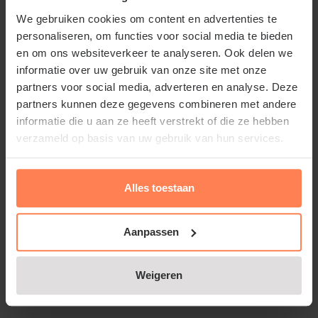
heeft goudgele vruchten. Deze perensoort is niet
We gebruiken cookies om content en advertenties te
goed te bewaren, dus meteen na het plukken
personaliseren, om functies voor social media te bieden
consumeren.
en om ons websiteverkeer te analyseren. Ook delen we
informatie over uw gebruik van onze site met onze
partners voor social media, adverteren en analyse. Deze
partners kunnen deze gegevens combineren met andere
informatie die u aan ze heeft verstrekt of die ze hebben
Belangrijke info: Deze plant is biologisch
verzameld op basis van uw gebruik van hun services.
gekweekt door een, door SKAL gecertificeerde,
kwekerij. Dit houdt in dat de plant niet is
bespoten met insecticiden en dat er geen gebruik
Alles toestaan
wordt gemaakt van kunstmest. Bij de planten
treft u daarom soms wel eens een beestje (insect)
Aanpassen
aan bij levering. Ook kan het blad her en der wat
vlekjes vertonen. Dit is niet erg en hoort bij de
Weigeren
natuur. De plant kan hiertegen en zal gewoon
Lees meer
verder groeien. Wij vragen uw begrip hiervoor.