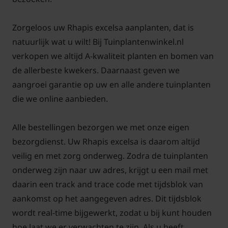
Zorgeloos uw Rhapis excelsa aanplanten, dat is
natuurlijk wat u wilt! Bij Tuinplantenwinkel.nl
Waterbehoefte
verkopen we altijd A-kwaliteit planten en bomen van
de allerbeste kwekers. Daarnaast geven we
De Rhapis excelsa heeft een gematigde
aangroei garantie op uw en alle andere tuinplanten
waterbehoefte. Geef water zodra de bovenste laag
die we online aanbieden.
van de potgrond droog aanvoelt, maar voorkom dat
de wortels constant nat blijven. Een goede drainage
Alle bestellingen bezorgen we met onze eigen
is belangrijk om wortelrot te voorkomen. In de
bezorgdienst. Uw Rhapis excelsa is daarom altijd
winter heeft de plant minder water nodig dan in de
veilig en met zorg onderweg. Zodra de tuinplanten
zomer.
onderweg zijn naar uw adres, krijgt u een mail met
daarin een track and trace code met tijdsblok van
aankomst op het aangegeven adres. Dit tijdsblok
wordt real-time bijgewerkt, zodat u bij kunt houden
Voeding
hoe laat we er verwachten te zijn. Als u heeft