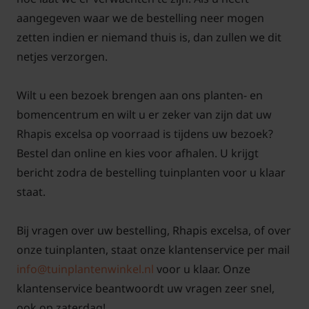
aangegeven waar we de bestelling neer mogen
De Bamboepalm profiteert van regelmatige voeding
zetten indien er niemand thuis is, dan zullen we dit
tijdens de groeiperiode. Zorg ervoor dat de plant
netjes verzorgen.
voldoende voedingsstoffen krijgt, maar vermijd
overbemesting, omdat dit schade aan de wortels
Wilt u een bezoek brengen aan ons planten- en
kan veroorzaken. Volg de instructies op de
bomencentrum en wilt u er zeker van zijn dat uw
verpakking van de gebruikte kamerplantenvoeding
Rhapis excelsa op voorraad is tijdens uw bezoek?
voor de juiste dosering en toepassing.
Bestel dan online en kies voor afhalen. U krijgt
bericht zodra de bestelling tuinplanten voor u klaar
staat.
Verpotten
Bij vragen over uw bestelling, Rhapis excelsa, of over
onze tuinplanten, staat onze klantenservice per mail
Omdat de Rhapis excelsa langzaam groeit, is
info@tuinplantenwinkel.nl
voor u klaar. Onze
verpotten niet vaak nodig. Eens in de drie tot vijf jaar
klantenservice beantwoordt uw vragen zeer snel,
is voldoende. Gebruik een goed doorlatende
ook op zaterdag!