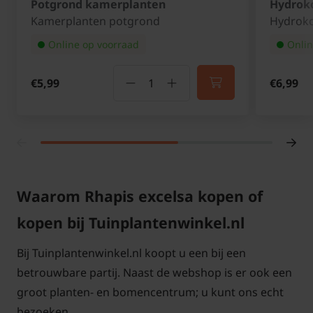
Potgrond kamerplanten
Hydroko
Kamerplanten potgrond
Hydroko
Online op voorraad
Onlin
Niet giftig voor katten en honden
€5,99
€6,99
Deze plant is niet giftig voor katten en andere
huisdieren, waardoor hij een veilige keuze is voor
huishoudens met dieren.
Waarom Rhapis excelsa kopen of
Rhapis excelsa verzorging
kopen bij Tuinplantenwinkel.nl
De Bamboepalm is een sterke en langzame groeier
Bij Tuinplantenwinkel.nl koopt u een bij een
die weinig onderhoud nodig heeft. Met de juiste
betrouwbare partij. Naast de webshop is er ook een
verzorging blijft hij jarenlang een prachtige
groot planten- en bomencentrum; u kunt ons echt
toevoeging aan je interieur.
bezoeken.