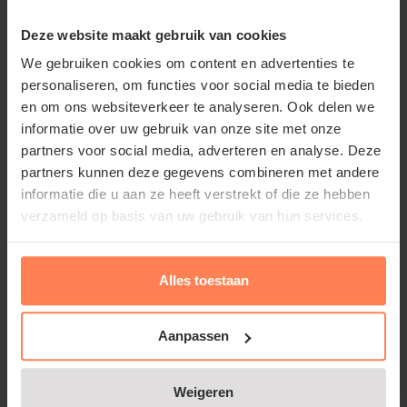
onderhoudsvriendelijk en kan hij goed omgaan met
Deze website maakt gebruik van cookies
wisselende lichtomstandigheden.
We gebruiken cookies om content en advertenties te
personaliseren, om functies voor social media te bieden
LET OP DE RIETEN MAND VAN DE FOTO WORDT
en om ons websiteverkeer te analyseren. Ook delen we
NIET MEEGELEVERD!
informatie over uw gebruik van onze site met onze
partners voor social media, adverteren en analyse. Deze
partners kunnen deze gegevens combineren met andere
informatie die u aan ze heeft verstrekt of die ze hebben
verzameld op basis van uw gebruik van hun services.
Standplaats: Licht, warmte en
luchtvochtigheid
Alles toestaan
De Bamboepalm groeit het beste op een plek met
helder, indirect licht, maar verdraagt ook
Aanpassen
halfschaduw. Direct zonlicht kan de bladeren
verbranden, dus een standplaats met gefilterd licht
Weigeren
Lees meer