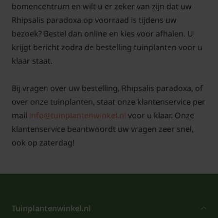
bomencentrum en wilt u er zeker van zijn dat uw
Rhipsalis paradoxa op voorraad is tijdens uw
bezoek? Bestel dan online en kies voor afhalen. U
krijgt bericht zodra de bestelling tuinplanten voor u
Verpotten
klaar staat.
De Rhipsalis groeit langzaam en hoeft niet vaak
Bij vragen over uw bestelling, Rhipsalis paradoxa, of
verpot te worden. Eens in de twee à drie jaar
over onze tuinplanten, staat onze klantenservice per
volstaat, bij voorkeur in een luchtige en goed
mail
info@tuinplantenwinkel.nl
voor u klaar. Onze
doorlatende potgrond. Kies een pot met
klantenservice beantwoordt uw vragen zeer snel,
drainagegaten om overtollig water af te voeren.
ook op zaterdag!
Mijn Rhipsalis paradoxa krijgt bruine
Tuinplantenwinkel.nl
of gele bladeren