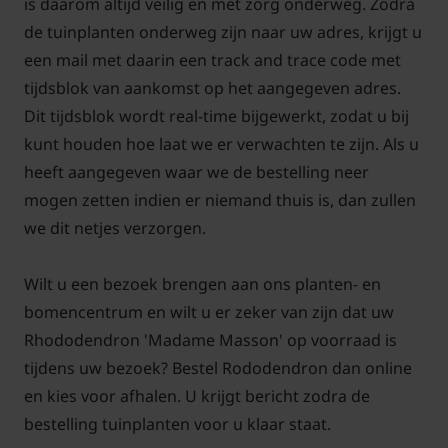
is daarom altijd veilig en met zorg onderweg. Zodra
langer het vocht kunnen vasthouden en ook
de tuinplanten onderweg zijn naar uw adres, krijgt u
zuurder worden. Als de standplaats ook nog een
een mail met daarin een track and trace code met
halfschaduw tot schaduw is, dan is het helemaal
tijdsblok van aankomst op het aangegeven adres.
perfect. In de volle zon kunnen de bladeren namelijk
Dit tijdsblok wordt real-time bijgewerkt, zodat u bij
makkelijk verbranden.
kunt houden hoe laat we er verwachten te zijn. Als u
heeft aangegeven waar we de bestelling neer
mogen zetten indien er niemand thuis is, dan zullen
we dit netjes verzorgen.
Welke maand Rhododendron
planten?
Wilt u een bezoek brengen aan ons planten- en
Antwoord: Rododendron, Rhododendron 'Madame
bomencentrum en wilt u er zeker van zijn dat uw
Masson' kan het hele jaar door aangeplant worden
Rhododendron 'Madame Masson' op voorraad is
het liefst in zure grond. Grondsoort maakt niet zo
tijdens uw bezoek? Bestel Rododendron dan online
veel uit als de grond maar goed vocht vasthoud.
en kies voor afhalen. U krijgt bericht zodra de
Zorg dat de planten in de zomer voldoende water
bestelling tuinplanten voor u klaar staat.
aankunnen. Zet Rhododendron en Azalea niet in de