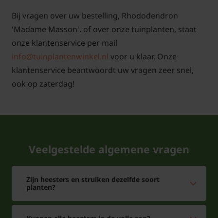
volle zon. Rhododendron 'Madame Masson' is goed
Bij vragen over uw bestelling, Rhododendron
winterhard.
'Madame Masson', of over onze tuinplanten, staat
onze klantenservice per mail
info@tuinplantenwinkel.nl
voor u klaar. Onze
klantenservice beantwoordt uw vragen zeer snel,
Welke Rhododendron kan in de
schaduw?
ook op zaterdag!
Antwoord: Alle Rhododendron soorten kunnen in de
schaduw worden gezet. Let wel op dat in diepe
schaduw de planten weinig bloem zullen geven.
Vandaar dat halfschaduw vaak het beste is.
Veelgestelde algemene vragen
Rhododendron 'Madame Masson' geeft witte
bloemen met een geel hart in mei juni en is goed
Zijn heesters en struiken dezelfde soort
winterhard. Een Rhododendron staat niet graag in
planten?
de zon, zo ook de Rhododendron 'Madame Masson'.