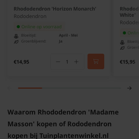
Rhododendron 'Horizon Monarch'
Rhodod
White'
Rododendron
Rodode
Maatvoering
Potmaat
Online op voorraad
Aantal per M2
Onlin
plant
diamete
Bloeitijd:
April - Mei
Groenblijvend:
Ja
Bloeiti
Groenb
Ø 30/40 cm
1 plant
Ø 22 cm
€14,95
€15,95
Ø 60/70 cm
1 plant
Ø 40 cm
Ø 80/100 cm
1 plant
Ø 45 cm
U kunt de gewenste maatvoering selecteren en
vervolgens het aantal bepalen. Dit aantal kunt u
Waarom Rhododendron 'Madame
eventueel nog wijzigen in uw winkelmand.
Masson' kopen of Rododendron
kopen bij Tuinplantenwinkel.nl