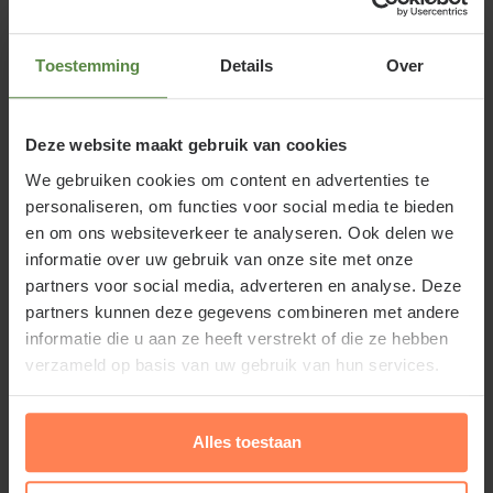
zijn recht; solitair of als haag en hij is mooi te
combineren met borderplanten. Rhododendron
Toestemming
Details
Over
'Madame Masson' is winterhard.
Deze website maakt gebruik van cookies
We gebruiken cookies om content en advertenties te
personaliseren, om functies voor social media te bieden
Standplaats Rhododendron 'Madame
en om ons websiteverkeer te analyseren. Ook delen we
informatie over uw gebruik van onze site met onze
Masson'
partners voor social media, adverteren en analyse. Deze
De Rododendron geeft de voorkeur aan een goed
partners kunnen deze gegevens combineren met andere
informatie die u aan ze heeft verstrekt of die ze hebben
doorlaatbare, droge tot vochtige, humusrijke, zurige
verzameld op basis van uw gebruik van hun services.
bodem. Gebruik daarom ruim
tuinturf
bij het
aanplanten en vermeng het met de aanwezige
grond.
Alles toestaan