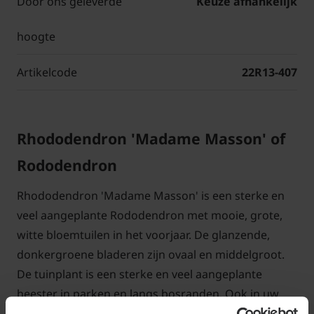
Door ons geleverde
Keuze afhankelijk
hoogte
Artikelcode
22R13-407
Rhododendron 'Madame Masson' of
Rododendron
Rhododendron 'Madame Masson' is een sterke en
veel aangeplante Rododendron met mooie, grote,
witte bloemtuilen in het voorjaar. De glanzende,
donkergroene bladeren zijn ovaal en middelgroot.
De tuinplant is een sterke en veel aangeplante
heester in parken en langs bosranden. Ook in uw
tuin komt de Rhododendron op een ruime plek tot