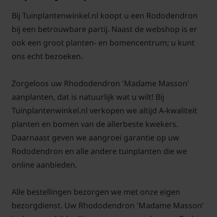
Bij Tuinplantenwinkel.nl koopt u een Rododendron
Let op!
bij een betrouwbare partij. Naast de webshop is er
De pot kan soms in vorm afwijken, bijvoorbeeld
ook een groot planten- en bomencentrum; u kunt
wat breder dan diep.
ons echt bezoeken.
Zorgeloos uw Rhododendron 'Madame Masson'
aanplanten, dat is natuurlijk wat u wilt! Bij
Veelgestelde vragen over
Tuinplantenwinkel.nl verkopen we altijd A-kwaliteit
Rhododendron 'Madame Masson':
planten en bomen van de allerbeste kwekers.
Daarnaast geven we aangroei garantie op uw
Wat is de beste plek voor een
rododendron?
Rododendron en alle andere tuinplanten die we
online aanbieden.
Antwoord: Rhododendron 'Madame Masson' geeft
de voorkeur aan een goed doorlatende, vochtige,
Alle bestellingen bezorgen we met onze eigen
humusrijke tot zurige bodem. Door de planten te
bezorgdienst. Uw Rhododendron 'Madame Masson'
plaatsen in
tuinturf
, dus zure grond, zal de grond