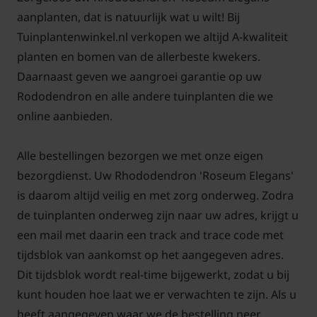
scheuten terugsnoeien; doe dit direct na de bloei.
aanplanten, dat is natuurlijk wat u wilt! Bij
Tuinplantenwinkel.nl verkopen we altijd A-kwaliteit
planten en bomen van de allerbeste kwekers.
Daarnaast geven we aangroei garantie op uw
Rododendron en alle andere tuinplanten die we
Rhododendron 'Roseum Elegans'
online aanbieden.
advies aantal per vierkante meter:
Alle bestellingen bezorgen we met onze eigen
bezorgdienst. Uw Rhododendron 'Roseum Elegans'
is daarom altijd veilig en met zorg onderweg. Zodra
Maatvoering
Potmaat
de tuinplanten onderweg zijn naar uw adres, krijgt u
Aantal per M2
plant
diamete
een mail met daarin een track and trace code met
tijdsblok van aankomst op het aangegeven adres.
Ø 30/40 cm
1 plant
Ø 23 cm
Dit tijdsblok wordt real-time bijgewerkt, zodat u bij
kunt houden hoe laat we er verwachten te zijn. Als u
Ø 50/60 cm
1 plant
Ø 29 cm
heeft aangegeven waar we de bestelling neer