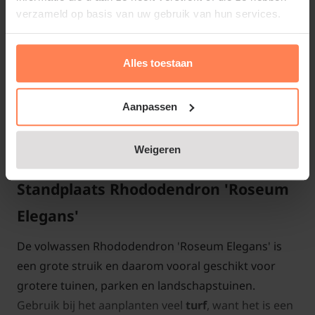
bloemtuilen van wel 20 klokvormige bloemen. Het
verzameld op basis van uw gebruik van hun services.
mooie, olijfgroene, glanzende blad valt tijdens de
bloei haast niet op door de bloemenpracht. De
Rhododendron is toe te passen in een grote groep
Alles toestaan
als achtergrond in de border. Ook kunt u de
tuinplant meer als solitair aanplanten.
Aanpassen
Weigeren
Standplaats Rhododendron 'Roseum
Elegans'
De volwassen Rhododendron 'Roseum Elegans' is
een grote struik en daarom vooral geschikt voor
grotere tuinen, parken en landschapstuinen.
Gebruik bij het aanplanten veel
turf
, want het is een