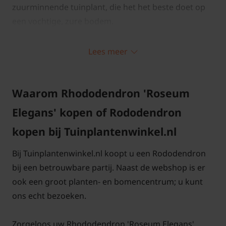
zuurminnende tuinplant, die het het beste doet op
een vochtige, zure bodem.
Lees meer
Rhododendron 'Roseum Elegans'
Waarom Rhododendron 'Roseum
snoeien en onderhouden
Elegans' kopen of Rododendron
Strooi voor het behoud van het zurige milieu eens
kopen bij Tuinplantenwinkel.nl
per jaar turf(strooisel) rondom de plantvoet als
onderhoudsbemesting en breng verder een dikke
Bij Tuinplantenwinkel.nl koopt u een Rododendron
mulchlaag van afgevallen bladeren aan rond de voet
bij een betrouwbare partij. Naast de webshop is er
van deze struik om het vocht beter vast te houden.
ook een groot planten- en bomencentrum; u kunt
Knip uitgebloeide bloemen af; dat bevordert verder
ons echt bezoeken.
groei. Mocht u Rhododendron 'Roseum Elegans' wat
meer in toom willen houden, dan kunt u de jonge
Zorgeloos uw Rhododendron 'Roseum Elegans'