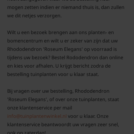
Ø 60/70 cm
1 plant
Ø 40 cm
mogen zetten indien er niemand thuis is, dan zullen
we dit netjes verzorgen.
Ø 80/100 cm
1 plant
Ø 45 cm
Wilt u een bezoek brengen aan ons planten- en
Ø 90/110 cm
1 plant
Ø 50 cm
bomencentrum en wilt u er zeker van zijn dat uw
Rhododendron 'Roseum Elegans' op voorraad is
U kunt de gewenste maatvoering selecteren en
tijdens uw bezoek? Bestel Rododendron dan online
vervolgens het aantal bepalen. Dit aantal kunt u
en kies voor afhalen. U krijgt bericht zodra de
eventueel nog wijzigen in uw winkelmand.
bestelling tuinplanten voor u klaar staat.
Bij vragen over uw bestelling, Rhododendron
'Roseum Elegans', of over onze tuinplanten, staat
Let op!
onze klantenservice per mail
De pot kan soms in vorm afwijken, bijvoorbeeld
info@tuinplantenwinkel.nl
voor u klaar. Onze
wat breder dan diep.
klantenservice beantwoordt uw vragen zeer snel,
ook op zaterdag!