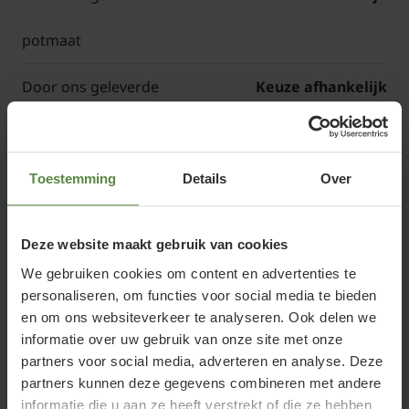
potmaat
Door ons geleverde
Keuze afhankelijk
hoogte
Artikelcode
22R04-6462
Toestemming
Details
Over
Deze website maakt gebruik van cookies
Rhododendron 'Roseum Elegans' of
We gebruiken cookies om content en advertenties te
Rododendron
personaliseren, om functies voor social media te bieden
en om ons websiteverkeer te analyseren. Ook delen we
Rhododendron 'Roseum Elegans' is een
informatie over uw gebruik van onze site met onze
partners voor social media, adverteren en analyse. Deze
wintergroene, sterke Rododendron. In het voorjaar
partners kunnen deze gegevens combineren met andere
krijgt deze tuinplant mooie grote, lilaroze
informatie die u aan ze heeft verstrekt of die ze hebben