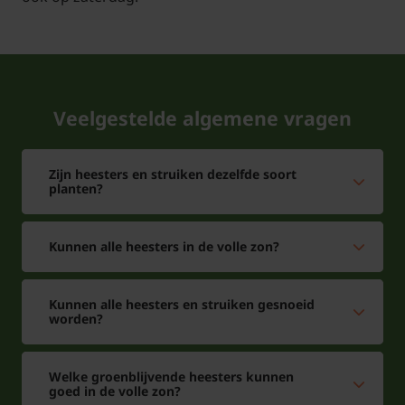
Veelgestelde vragen over
Veelgestelde algemene vragen
Rhododendron 'Roseum Elegans':
Zijn heesters en struiken dezelfde soort
Wat is de beste plek voor de
planten?
Rhododendron 'Roseum Elegans'?
Kunnen alle heesters in de volle zon?
Antwoord: De beste standplaats voor de
Rhododendron 'Roseum Elegans' is in de
Kunnen alle heesters en struiken gesnoeid
halfschaduw en schaduw. De standplaats moet het
worden?
liefst vochtige zure humusrijke grond zijn water
goed doorlaat. Voorkom uitdroging in de zomer als
Welke groenblijvende heesters kunnen
het warm is geef dan extra water. Als de
goed in de volle zon?