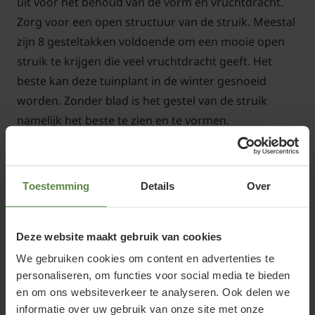
uit voor het behoud van de vorm en vruchtdracht.
Zorg voor een open structuur van de struik. Meestal
zijn 8 gesteltakken voldoende om een mooie open
struik te krijgen die veel vruchtdracht geeft. Het
beste kan deze tuinplant in de winter gesnoeid
worden. Zonder blad is het gestel van de struik
namelijk het beste te zien en te vormen.
Toestemming
Details
Over
Standplaats Ribes uva-crispa
'Hinnonmaki Grun'
Deze website maakt gebruik van cookies
We gebruiken cookies om content en advertenties te
De Groene kruisbes staat graag op een warme,
Lees meer
personaliseren, om functies voor social media te bieden
zonnige en beschutte plaats in een lichtzure of
en om ons websiteverkeer te analyseren. Ook delen we
neutrale, vochthoudende bodem. Hoe meer zon,
informatie over uw gebruik van onze site met onze