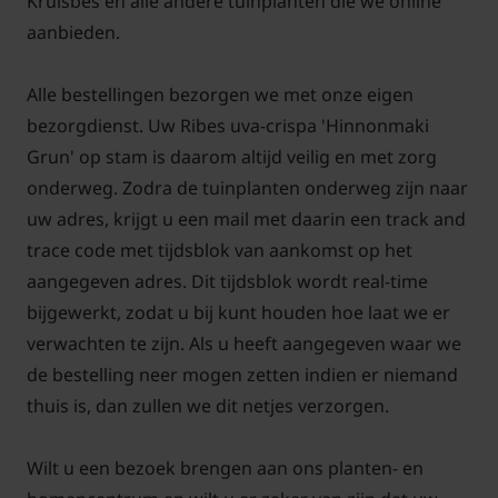
Kruisbes en alle andere tuinplanten die we online
Als u meerdere stuks van dezelfde stamhoogte
aanbieden.
besteld kiezen we altijd planten uit met een
ongeveer gelijkende stamhoogte.
Alle bestellingen bezorgen we met onze eigen
bezorgdienst. Uw Ribes uva-crispa 'Hinnonmaki
Grun' op stam is daarom altijd veilig en met zorg
onderweg. Zodra de tuinplanten onderweg zijn naar
Bomen van tuinplantenwinkel.nl kunt u jaarrond
uw adres, krijgt u een mail met daarin een track and
planten. Dit kan omdat we al onze bomen in pot
trace code met tijdsblok van aankomst op het
leveren. Aanplanten in de herfst, winter, lente én
aangegeven adres. Dit tijdsblok wordt real-time
zomer is dus altijd mogelijk, met
bijgewerkt, zodat u bij kunt houden hoe laat we er
aangroeigarantie!
verwachten te zijn. Als u heeft aangegeven waar we
de bestelling neer mogen zetten indien er niemand
thuis is, dan zullen we dit netjes verzorgen.
Wilt u een bezoek brengen aan ons planten- en