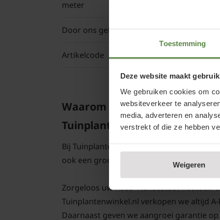
meter
Door ons geleverde potmaat
Toestemming
Artikelcode
Deze website maakt gebruik
We gebruiken cookies om cont
websiteverkeer te analyseren
Waarom Rosa 'Hansestadt Rost
media, adverteren en analys
Tuinplantenwinkel.nl
verstrekt of die ze hebben v
Bij Tuinplantenwinkel.nl koopt u een Trosr
ook een groot planten- en bomencentrum;
Weigeren
Zorgeloos uw Rosa 'Hansestadt Rostock' aanp
Tuinplantenwinkel.nl verkopen we altijd A
Daarnaast geven we aangroei garantie op 