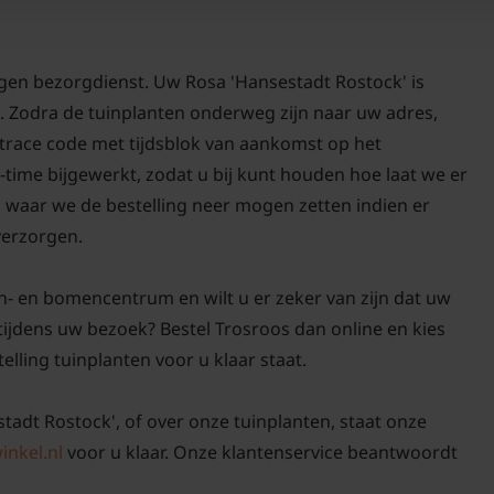
Onderhoud van rozen lij
Iedereen kan elk jaar 
die de hele zomer de 
igen bezorgdienst. Uw Rosa 'Hansestadt Rostock' is
hierbij te helpen, hebb
. Zodra de tuinplanten onderweg zijn naar uw adres,
geschreven met tips o
d trace code met tijdsblok van aankomst op het
struikrozen. Met behu
-time bijgewerkt, zodat u bij kunt houden hoe laat we er
het snoeien en onderhou
n waar we de bestelling neer mogen zetten indien er
kunt u jaren genieten 
 verzorgen.
Voor snoei- en onderh
n- en bomencentrum en wilt u er zeker van zijn dat uw
Rostock'
klik hier!
tijdens uw bezoek? Bestel Trosroos dan online en kies
elling tuinplanten voor u klaar staat.
stadt Rostock', of over onze tuinplanten, staat onze
inkel.nl
voor u klaar. Onze klantenservice beantwoordt