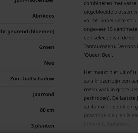
Juni - November
combineren met vaste 
uitgebloeide trossen 
Abrikoos
vormt. Snoei deze stru
ongeveer 15 centimeter
cht geurend (bloemen)
een selectie van de ver
Tantaurozen). De roos
Groen
'Queen Bee'.
Nee
Het maakt niet uit of u 
Zon - halfschaduw
struikrozen zijn een aa
rozen vaak in grote pe
Jaarrond
perkrozen). De laatste j
solitair of in een klei
80 cm
prachtige kleuren is e
andere tuinplanten.
3 planten