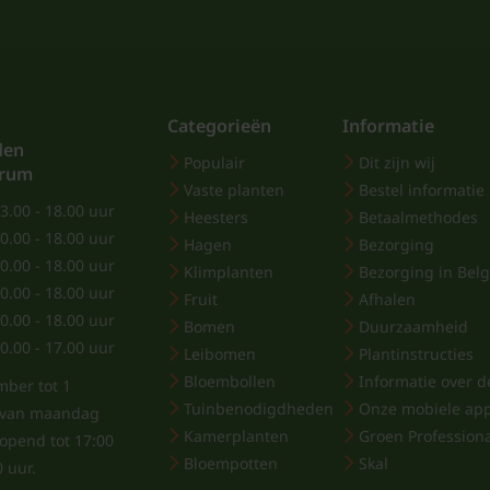
Categorieën
Informatie
den
Populair
Dit zijn wij
trum
Vaste planten
Bestel informatie
3.00 - 18.00 uur
Heesters
Betaalmethodes
0.00 - 18.00 uur
Hagen
Bezorging
0.00 - 18.00 uur
Klimplanten
Bezorging in Belg
0.00 - 18.00 uur
Fruit
Afhalen
0.00 - 18.00 uur
Bomen
Duurzaamheid
0.00 - 17.00 uur
Leibomen
Plantinstructies
Bloembollen
Informatie over de
mber tot 1
Tuinbenodigdheden
Onze mobiele ap
j van maandag
Kamerplanten
Groen Profession
eopend tot 17:00
Bloempotten
Skal
0 uur.