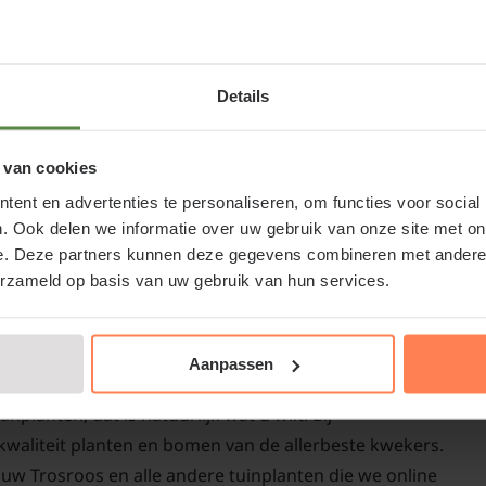
Standplaats Ros
Pot 14x14 cm
Details
De ideale standplaats v
40T09-1901
voordeel van deze stan
regenperiode snel opd
 van cookies
heeft op infecties. De
ent en advertenties te personaliseren, om functies voor social
en de roos zal ook me
. Ook delen we informatie over uw gebruik van onze site met on
ock' kopen of Trosroos kopen bij
roos in de halfschaduw
e. Deze partners kunnen deze gegevens combineren met andere i
volledig in de schaduw
erzameld op basis van uw gebruik van hun services.
oos bij een betrouwbare partij. Naast de webshop is er
 u kunt ons echt bezoeken.
Aanpassen
Rosa 'Hansestad
lanten, dat is natuurlijk wat u wilt! Bij
-kwaliteit planten en bomen van de allerbeste kwekers.
onderhouden
uw Trosroos en alle andere tuinplanten die we online