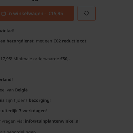
In winkelwagen -
€15,95
winkel
!
gen bezorgdienst
, met een
C02 reductie tot
 17,95
! Minimale orderwaarde
€50,-
rland!
deel van
België
uis
zijn tijdens
bezorging
!
t uiterlijk 7 werkdagen
!
 vragen via:
info@tuinplantenwinkel.nl
012
beoordelingen