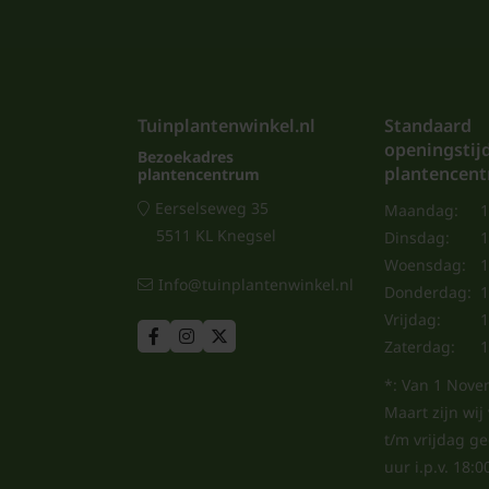
Tuinplantenwinkel.nl
Standaard
openingstij
Bezoekadres
plantencen
plantencentrum
Eerselseweg 35
Maandag:
1
5511 KL Knegsel
Dinsdag:
1
Woensdag:
1
Info@tuinplantenwinkel.nl
Donderdag:
1
Vrijdag:
1
Zaterdag:
1
*: Van 1 Nove
Maart zijn wi
t/m vrijdag g
uur i.p.v. 18:0