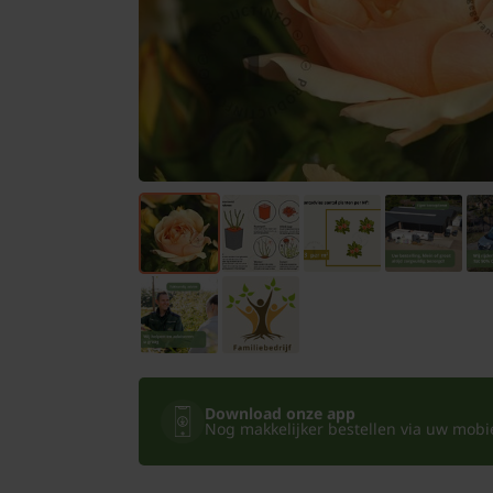
Bomen
Leibomen
Bloembollen
Tuinbenodigdheden
Kamerplanten
Bloempotten
Download onze app
Nog makkelijker bestellen via uw mobiel