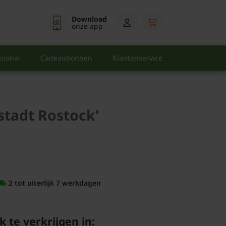
Download
onze app
sional
Cadeaubonnen
Klantenservice
stadt Rostock'
2 tot uiterlijk 7 werkdagen
k te verkrijgen in: