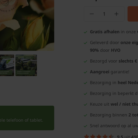
Gratis afhalen
in onze
Geleverd door
onze ei
90%
door
HVO
Bezorgd voor
slechts €
Aangroei
garantie!
Bezorging in
heel Nede
Bezorging in beperkt 
Keuze uit
wel / niet th
Bezorging binnen
2 to
e telefoon of tablet.
Snel antwoord op al uw
9.5
uit
41