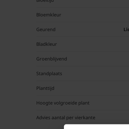
Bloeitijd
Bloemkleur
Geurend
Li
Bladkleur
Groenblijvend
Standplaats
Planttijd
Hoogte volgroeide plant
Advies aantal per vierkante