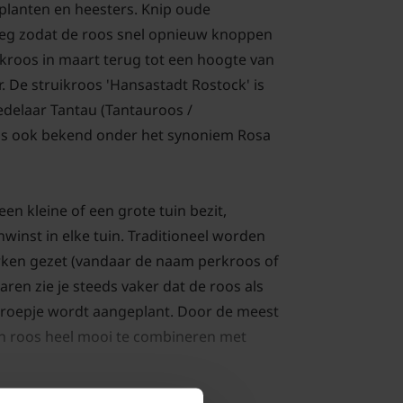
planten en heesters. Knip oude
weg zodat de roos snel opnieuw knoppen
ikroos in maart terug tot een hoogte van
. De struikroos 'Hansastadt Rostock' is
edelaar Tantau (Tantauroos /
 is ook bekend onder het synoniem Rosa
een kleine of een grote tuin bezit,
nwinst in elke tuin. Traditioneel worden
rken gezet (vandaar de naam perkroos of
aren zie je steeds vaker dat de roos als
n groepje wordt aangeplant. Door de meest
en roos heel mooi te combineren met