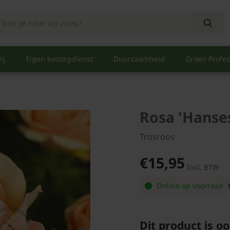
ij
Eigen bezorgdienst
Duurzaamheid
Groen Profes
Rosa 'Hanse
Trosroos
€15,95
Incl. BTW
Online op voorraad
Dit product is oo