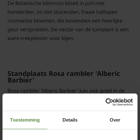
De Botanische klimroos bloeit in juni met
honderden, zo niet duizenden, fraaie halfopen
roomwitte bloemen, die bovendien een heerlijke
geur verspreiden. De nectar van de tuinplant is een
ware trekpleister voor bijen.
Standplaats Rosa rambler 'Alberic
Barbier'
Rosa rambler 'Alberic Barbier' kan ook goed in de
halfschaduw groeien en hoeft dus niet altijd zon te
hebben. Iedere normale, lichtvochtige bodem is
geschikt.
Toestemming
Details
Over