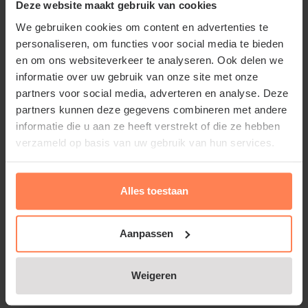
Deze website maakt gebruik van cookies
Rosa rambler 'Alberic Barbier'
We gebruiken cookies om content en advertenties te
snoeien en onderhouden
personaliseren, om functies voor social media te bieden
en om ons websiteverkeer te analyseren. Ook delen we
Snoei van Rosa rambler 'Alberic Barbier' vindt niet
informatie over uw gebruik van onze site met onze
plaats in de late winter of het vroege voorjaar, maar
partners voor social media, adverteren en analyse. Deze
Lees meer
direct na de bloei. Een voordeel bij het snoeien is dat
partners kunnen deze gegevens combineren met andere
de tuinplant bijna geen doornen heeft. U kunt er
informatie die u aan ze heeft verstrekt of die ze hebben
ook voor kiezen om de roos niet te snoeien
verzameld op basis van uw gebruik van hun services.
Waarom Rosa rambler 'Alberic
waardoor u kunt genieten van extra veel
Barbier' kopen of Klimroos - rambler
rozenbottels.
Alles toestaan
kopen bij Tuinplantenwinkel.nl
Bij Tuinplantenwinkel.nl koopt u een Klimroos -
Aanpassen
rambler bij een betrouwbare partij. Naast de
webshop is er ook een groot planten- en
Weigeren
bomencentrum; u kunt ons echt bezoeken.