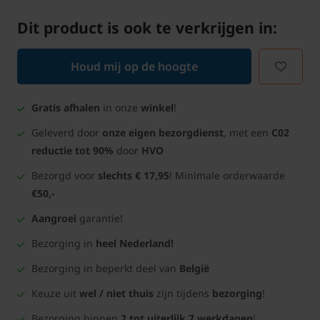
Dit product is ook te verkrijgen in:
Houd mij op de hoogte
Gratis afhalen
in onze
winkel
!
Geleverd door
onze eigen bezorgdienst
, met een
C02
reductie tot 90%
door
HVO
Bezorgd voor
slechts € 17,95
! Minimale orderwaarde
€50,-
Aangroei
garantie!
Bezorging in
heel Nederland!
Bezorging in beperkt deel van
België
Keuze uit
wel / niet thuis
zijn tijdens
bezorging
!
Bezorging binnen
2 tot uiterlijk 7 werkdagen
!