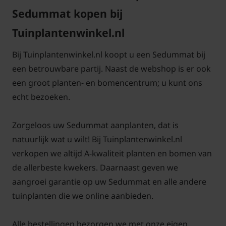
Sedummat kopen bij
Tuinplantenwinkel.nl
6 a. Breng rondom de hemelwaterafvoer grof grind*
Bij Tuinplantenwinkel.nl koopt u een Sedummat bij
aan.
een betrouwbare partij. Naast de webshop is er ook
een groot planten- en bomencentrum; u kunt ons
echt bezoeken.
Zorgeloos uw Sedummat aanplanten, dat is
6 b. Bij een plat dak is het aan te raden om een
natuurlijk wat u wilt! Bij Tuinplantenwinkel.nl
strook van ongeveer ten minste 15-20 centimeter
verkopen we altijd A-kwaliteit planten en bomen van
rondom te bekleden met een laag grof grind*.Voor
de allerbeste kwekers. Daarnaast geven we
een goede blijvende scheiding tussen de
aangroei garantie op uw Sedummat en alle andere
sedummatten en de grindstrook rondom kunt u een
tuinplanten die we online aanbieden.
alluminium strip* plaatsen tussen de met grind
beklede rand en het binnendeel waar straks de
Alle bestellingen bezorgen we met onze eigen
sedummatten komen te liggen.