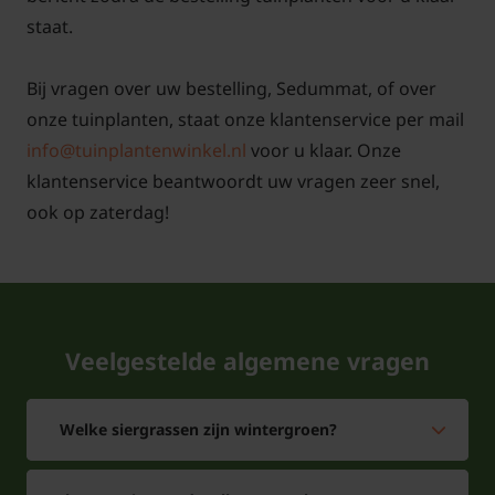
8. Sedummatten uit de plastic bak halen en strak
staat.
tegen elkaar uitleggen op het dak. De sedummatten
zijn op maat te snijden met een mes.
Bij vragen over uw bestelling, Sedummat, of over
onze tuinplanten, staat onze klantenservice per mail
info@tuinplantenwinkel.nl
voor u klaar. Onze
klantenservice beantwoordt uw vragen zeer snel,
9. Na aanleg de sedummat eenmalig goed water
ook op zaterdag!
geven; om doorworteling van de mat te
bespoedigen.
Veelgestelde algemene vragen
10. Komende 2-3 weken bij droog en warm weer
(20+ graden Celsius) dagelijks water geven.
Welke siergrassen zijn wintergroen?