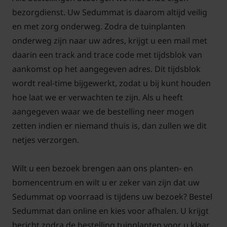
bezorgdienst. Uw Sedummat is daarom altijd veilig
en met zorg onderweg. Zodra de tuinplanten
onderweg zijn naar uw adres, krijgt u een mail met
daarin een track and trace code met tijdsblok van
7 a. Bij een plat dak: Verdeel 3 centimeter
aankomst op het aangegeven adres. Dit tijdsblok
grind/lavakorrels/hydrokorrels gelijkmatig aan over
wordt real-time bijgewerkt, zodat u bij kunt houden
het antiwortelfolie. Dit om te voorkomen dat de
hoe laat we er verwachten te zijn. Als u heeft
sedummatten te nat worden.
aangegeven waar we de bestelling neer mogen
zetten indien er niemand thuis is, dan zullen we dit
netjes verzorgen.
7 b. Bij een schuin dak: De matten kunnen direct op
Wilt u een bezoek brengen aan ons planten- en
de folie gelegd worden.
bomencentrum en wilt u er zeker van zijn dat uw
Sedummat op voorraad is tijdens uw bezoek? Bestel
Sedummat dan online en kies voor afhalen. U krijgt
bericht zodra de bestelling tuinplanten voor u klaar