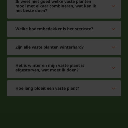
Ik weet niet goed welke vaste planten
mooi met elkaar combineren, wat kan ik
het beste doen?
Sedummat snoeien en onderhouden
Het is belangrijk dat u jaarlijks wat onderhoud
Welke bodembedekker is het sterkste?
uitvoert zodat de sedummat goed blijft groeien en
mooi zal blijven:
Zijn alle vaste planten winterhard?
Het is winter en mijn vaste plant is
afgestorven, wat moet ik doen?
Verwijder 2 keer per jaar ongewenst onkruid en
zaailingen van bomen.
Hoe lang bloeit een vaste plant?
Verwijder 2 keer per jaar ingegroeide sedum ter
hoogte van de grindstrook/rand.