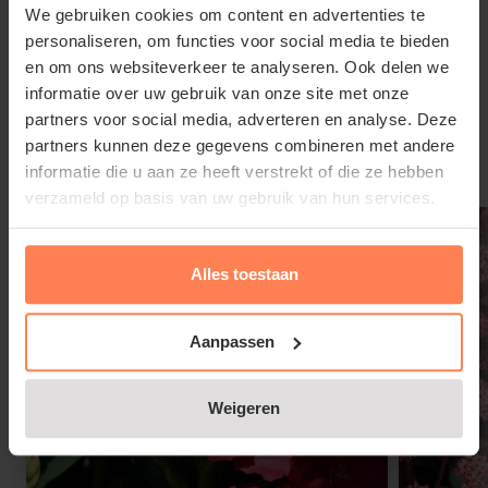
We gebruiken cookies om content en advertenties te
Deze sedummat laat zich toepassen op horizontale
personaliseren, om functies voor social media te bieden
dakdelen en licht hellende dakdelen. Hieronder vindt
en om ons websiteverkeer te analyseren. Ook delen we
u de instructies voor de aanleg.
Lees meer
informatie over uw gebruik van onze site met onze
partners voor social media, adverteren en analyse. Deze
partners kunnen deze gegevens combineren met andere
Gerelateerde producten
informatie die u aan ze heeft verstrekt of die ze hebben
verzameld op basis van uw gebruik van hun services.
Plaatsing:
1. Onderzoek of het dak sterk genoeg is. Een
Alles toestaan
sedumdak van Easy Green is niet (veel) zwaarder
dan een grindlaag
Aanpassen
Weigeren
2. Veeg uw dakbedekking schoon en zorg voor een
droge ondergrond