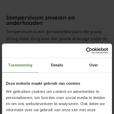
Sempervivum snoeien en
onderhouden
Sempervivum is een gemakkelijke plant die graag
droog staat. Zorg voor een goede drainage zodat de
bodem niet te vochtig blijft. Hierdoor kan de plant
afsterven. Vooral tijdens wintermaanden verdient
het aanbeveling om de planten indien mogelijk
Toestemming
Details
Over
onder een (lichtdoorlatende) overkapping te
plaatsen.
Lees meer
Deze website maakt gebruik van cookies
We gebruiken cookies om content en advertenties te
personaliseren, om functies voor social media te bieden
Gerelateerde producten
en om ons websiteverkeer te analyseren. Ook delen we
informatie over uw gebruik van onze site met onze