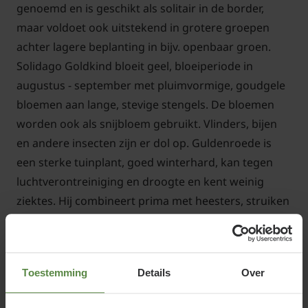
genoemd en is geschikt als solitair in de border,
maar voldoet ook uitstekend in grotere groepen
achter lagere beplanting in bijv. openbaar groen.
Solidago Goldkind bloeit geel, bloeiperiode in
augustus - september met pluimvormige, goudgele
bloemen aan lange, stevige stengels. De bloemen
worden ook als snijbloem gebruikt. Vlinders, bijen
en andere insecten zijn er dol op. Guldenroede is
een sterke tuinplant, goed winterhard, kan tegen
luchtverontreiniging en droogte en kent weinig
ziektes. Hij combineert prima met heesters, struiken
en andere vaste planten in uw border.
Toestemming
Details
Over
Standplaats in de volle zon van