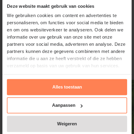
Deze website maakt gebruik van cookies
Solidago 'Goldkind'
We gebruiken cookies om content en advertenties te
Solidago 'Goldkind', Guldenroede staat het liefst in
personaliseren, om functies voor social media te bieden
de volle zon of halfschaduw in een
en om ons websiteverkeer te analyseren. Ook delen we
informatie over uw gebruik van onze site met onze
waterdoorlatende, vrij droge bodem en stelt weinig
partners voor social media, adverteren en analyse. Deze
eisen aan de grondsoort.
Lees meer
partners kunnen deze gegevens combineren met andere
informatie die u aan ze heeft verstrekt of die ze hebben
verzameld op basis van uw gebruik van hun services.
Gerelateerde producten
Solidago 'Goldkind' snoeien en
Alles toestaan
onderhouden
Aanpassen
Verwijder uitgebloeide bloemen van de
Guldenroede, Solidago 'Goldkind' zodat zich nieuwe
Weigeren
knoppen kunnen vormen. Als Guldenroede na een
paar jaar teveel uitgroeit, kunnen jonge scheuten