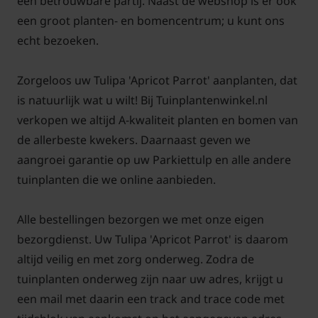
een betrouwbare partij. Naast de webshop is er ook
kunnen beter iets dieper gezet worden, dan te
een groot planten- en bomencentrum; u kunt ons
ondiep. Dit beschermt ze tegen kou in de winter en
echt bezoeken.
uitdroging in droge en warme zomers.
Zorgeloos uw Tulipa 'Apricot Parrot' aanplanten, dat
Om de bodem voldoende voedzaam te houden, en
is natuurlijk wat u wilt! Bij Tuinplantenwinkel.nl
daarmee de bloei van de Tulipa 'Apricot Parrot' te
verkopen we altijd A-kwaliteit planten en bomen van
stimuleren, is het aan te raden om elk voorjaar op
de allerbeste kwekers. Daarnaast geven we
het moment dat ze opkomen voeding te geven. Dit
aangroei garantie op uw Parkiettulp en alle andere
kan in de vorm van Culterra, koemestkorrel of
tuinplanten die we online aanbieden.
Biomest. Verwijder na de bloei direct het zaadhoofd
en laat het gewas volledig afsterven. De voeding uit
Alle bestellingen bezorgen we met onze eigen
de stelen en het blad worden weer opgenomen in
bezorgdienst. Uw Tulipa 'Apricot Parrot' is daarom
de bol.
altijd veilig en met zorg onderweg. Zodra de
tuinplanten onderweg zijn naar uw adres, krijgt u
Grootbloemige tulpen verwilderen nauwelijks, maar
een mail met daarin een track and trace code met
kunnen geplant op de juiste standplaats en bij