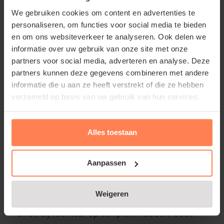
We gebruiken cookies om content en advertenties te
Grootbloemige tulpen zijn vaak al bijzonder kleurrijk
personaliseren, om functies voor social media te bieden
en vallen goed op wanneer ze in bloei komen. Deze
en om ons websiteverkeer te analyseren. Ook delen we
parkiettulp is misschien nog wel kleurrijker en extra
informatie over uw gebruik van onze site met onze
partners voor social media, adverteren en analyse. Deze
bijzonder in vergelijking tot andere grootbloemige
partners kunnen deze gegevens combineren met andere
tulpen. De gefranjerde bloembladeren maken van
informatie die u aan ze heeft verstrekt of die ze hebben
deze tulp een bijzonder exemplaar. Voeg daar de
verzameld op basis van uw gebruik van hun services.
aparte kleurstelling met rood/oranje/zalm aan toe
en je hebt een tulp die de tongen los zal maken.
Deze groep tulpen wordt ook wel eens Papegaaitulp
Alles toestaan
genoemd.
Aanpassen
Standplaats Tulipa 'Apricot Parrot'
Weigeren
Net zoals alle Tulpen, staat ook de Tulipa 'Apricot
Parrot' bij voorkeur op een plek in de zon. Goed