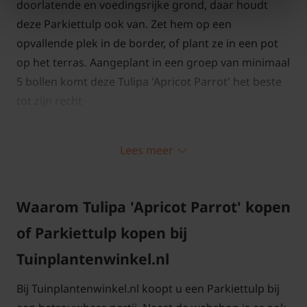
doorlatende en voedingsrijke grond, daar houdt
deze Parkiettulp ook van. Zet hem op een
opvallende plek in de border, of plant ze in een pot
op het terras. Aangeplant in een groep van minimaal
5 bollen komt deze Tulipa 'Apricot Parrot' het beste
tot zijn recht
Tulipa 'Apricot Parrot' snoeien en
Lees meer
onderhouden
Bloembollen worden in de herfst en begin van de
Waarom Tulipa 'Apricot Parrot' kopen
winter aangeplant. Let op dat u de Tulipa 'Apricot
of Parkiettulp kopen bij
Parrot' tijdig bestelt, want ze zijn maar een beperkte
Tuinplantenwinkel.nl
periode leverbaar. Plantdiepte van deze bloembol is
ongeveer 10 cm onder de grond. (vanaf de
Bij Tuinplantenwinkel.nl koopt u een Parkiettulp bij
onderkant van de bloembol gemeten). Tulpen