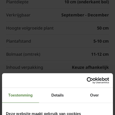
Plantdiepte
10 cm (onderkant bol)
Verkrijgbaar
September - December
Hoogte volgroeide plant
50 cm
Plantafstand
5-10 cm
Bolmaat (omtrek)
11-12 cm
Inhoud verpakking
Keuze afhankelijk
Artikelcode
36-5400
Toestemming
Details
Over
Tulipa 'Apricot Parrot' of Parkiettulp
(Grootbloemig)
Deze website maakt gebruik van cookies