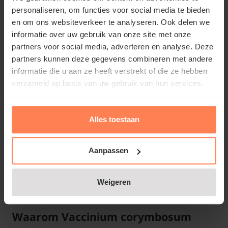
personaliseren, om functies voor social media te bieden
Standplaats Vaccinium corymbosum
en om ons websiteverkeer te analyseren. Ook delen we
'Bluetta'
informatie over uw gebruik van onze site met onze
partners voor social media, adverteren en analyse. Deze
Vaccinium corymbosum 'Bluetta' staat het liefst in
partners kunnen deze gegevens combineren met andere
de volle zon in een vochthoudende, doorlaatbare
informatie die u aan ze heeft verstrekt of die ze hebben
bodem. Strooi in het voorjaar turf rond de voet van
verzameld op basis van uw gebruik van hun services.
de plant; dit beschermt tegen uitdroging en zorgt
voor een enigszins zuur milieu.
Alles toestaan
Aanpassen
Vaccinium corymbosum 'Bluetta'
Lees meer
snoeien en onderhouden
Weigeren
Snoei in het voorjaar oude, verhoute takken flink
terug ter bevordering van de vruchtdracht op de
Waarom Vaccinium corymbosum
nieuwe scheuten.