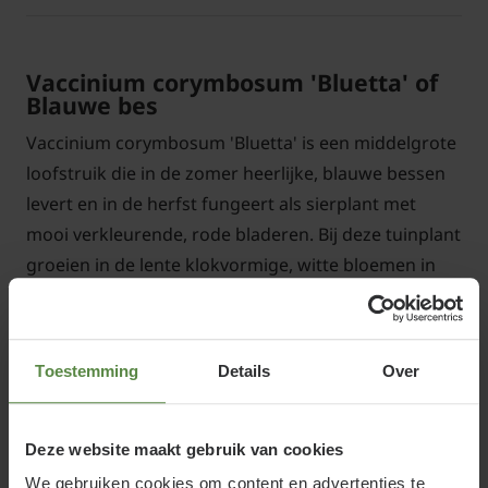
Vaccinium corymbosum 'Bluetta' of
Blauwe bes
Vaccinium corymbosum 'Bluetta' is een middelgrote
loofstruik die in de zomer heerlijke, blauwe bessen
levert en in de herfst fungeert als sierplant met
mooi verkleurende, rode bladeren. Bij deze tuinplant
groeien in de lente klokvormige, witte bloemen in
clusters aan de jonge twijgen en daaruit vormen
zich in de zomer de blauwe bessen. Deze bessen zijn
zo te eten en bevatten veel vitamines en
Toestemming
Details
Over
antioxidanten, maar zijn ook erg geschikt voor het
maken van jam of sap.
Deze website maakt gebruik van cookies
We gebruiken cookies om content en advertenties te