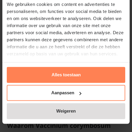
We gebruiken cookies om content en advertenties te
personaliseren, om functies voor social media te bieden
Belangrijke info: Deze plant is biologisch
en om ons websiteverkeer te analyseren. Ook delen we
gekweekt door een, door SKAL gecertificeerde,
informatie over uw gebruik van onze site met onze
kwekerij. Dit houdt in dat de plant niet is
partners voor social media, adverteren en analyse. Deze
partners kunnen deze gegevens combineren met andere
bespoten met insecticiden en dat er geen gebruik
informatie die u aan ze heeft verstrekt of die ze hebben
wordt gemaakt van kunstmest. Bij de planten
verzameld op basis van uw gebruik van hun services.
treft u daarom soms wel eens een beestje (insect)
aan bij levering. Ook kan het blad her en der wat
vlekjes vertonen. Dit is niet erg en hoort bij de
Alles toestaan
natuur. De plant kan hiertegen en zal gewoon
verder groeien. Wij vragen uw begrip hiervoor.
Aanpassen
Lees meer
Weigeren
Waarom Vaccinium corymbosum
Standplaats Vaccinium corymbosum