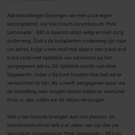
corymbosum 'Pink Lemonade' weg. Op te oude
takken valt de vruchtvorming tegen. Oude takken
Alle bestellingen bezorgen we met onze eigen
kunnen daarom het beste compleet worden
bezorgdienst. Uw Vaccinium corymbosum 'Pink
weggesnoeid aan het einde van de winter of direct
Lemonade' - BIO is daarom altijd veilig en met zorg
na de pluk. Op die manier kan de tuinplant nieuwe,
onderweg. Zodra de tuinplanten onderweg zijn naar
jonge scheuten maken, die in de opvolgende jaren
uw adres, krijgt u een mail met daarin een track and
zullen zorgen voor voldoende vruchtdracht. Het is
trace code met tijdsblok van aankomst op het
mogelijk om de takken eventueel te leiden aan een
aangegeven adres. Dit tijdsblok wordt real-time
draad voor een smallere vorm. Naast het planten in
bijgewerkt, zodat u bij kunt houden hoe laat we er
turf is het ook belangrijk om ieder jaar rondom de
verwachten te zijn. Als u heeft aangegeven waar we
voet van de tuinplant een laag turfstrooisel,
de bestelling neer mogen zetten indien er niemand
eventueel in combinatie met gecomposteerde
thuis is, dan zullen we dit netjes verzorgen.
bladeren, aan te brengen.
Wilt u een bezoek brengen aan ons planten- en
bomencentrum en wilt u er zeker van zijn dat uw
Vaccinium corymbosum 'Pink Lemonade' - BIO op