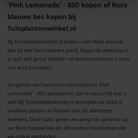
'Pink Lemonade' - BIO kopen of Roze
'Pink Lemonade' - BIO
blauwe bes kopen bij
De Roze Blauwe bes staat graag in de zon in een
Tuinplantenwinkel.nl
vochtige, zure bodem met een voorkeur voor zand-
en veengrond. Het is verstandig om bij het
Bij Tuinplantenwinkel.nl koopt u een Roze blauwe
aanplanten flink wat tuinturf rond de tuinplant te
bes bij een betrouwbare partij. Naast de webshop is
strooien.
er ook een groot planten- en bomencentrum; u kunt
ons echt bezoeken.
Zorgeloos uw Vaccinium corymbosum 'Pink
Vaccinium corymbosum 'Pink
Lemonade' - BIO aanplanten, dat is natuurlijk wat u
Lemonade' - BIO snoeien en
wilt! Bij Tuinplantenwinkel.nl verkopen we altijd A-
kwaliteit planten en bomen van de allerbeste
onderhouden
kwekers. Daarnaast geven we aangroei garantie op
Knip in het vroege voorjaar overhangende en
uw Roze blauwe bes en alle andere tuinplanten die
vormverstorende takken van Vaccinium
we online aanbieden.