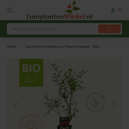
Home
Vaccinium corymbosum 'Pink Lemonade' - BIO