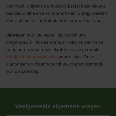
voorraad is tijdens uw bezoek? Bestel Roze blauwe
Tuinplantenwinkel.nl is voor de verkoop van deze
bes dan online en kies voor afhalen. U krijgt bericht
biologisch geteelde fruitplanten gecertificeerd
zodra de bestelling tuinplanten voor u klaar staat.
door SKAL onder SKAL-nummer 110920:
Bij vragen over uw bestelling, Vaccinium
corymbosum 'Pink Lemonade' - BIO, of over onze
tuinplanten, staat onze klantenservice per mail
info@tuinplantenwinkel.nl
voor u klaar. Onze
klantenservice beantwoordt uw vragen zeer snel,
ook op zaterdag!
Veelgestelde algemene vragen