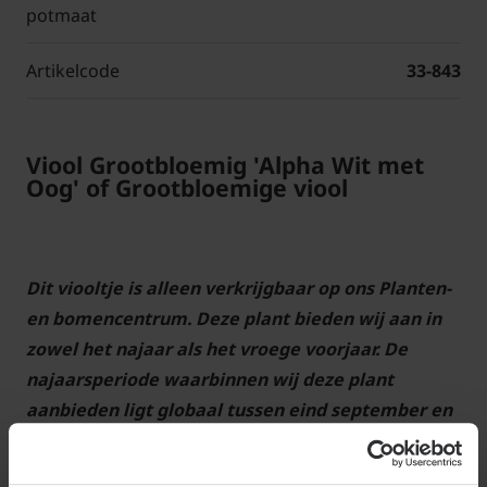
potmaat
Artikelcode
33-843
Viool Grootbloemig 'Alpha Wit met
Oog' of Grootbloemige viool
Dit viooltje is alleen verkrijgbaar op ons Planten-
en bomencentrum. Deze plant bieden wij aan in
zowel het najaar als het vroege voorjaar. De
najaarsperiode waarbinnen wij deze plant
aanbieden ligt globaal tussen eind september en
midden november; in het voorjaar tussen de
midden/eind februari en eind maart. Zie