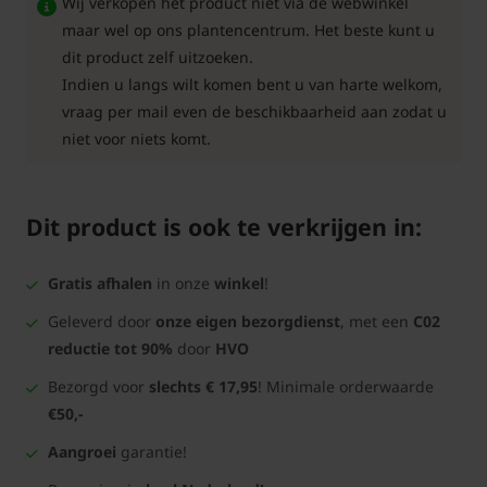
Wij verkopen het product niet via de webwinkel
maar wel op ons plantencentrum. Het beste kunt u
dit product zelf uitzoeken.
Indien u langs wilt komen bent u van harte welkom,
vraag per mail even de beschikbaarheid aan zodat u
niet voor niets komt.
Dit product is ook te verkrijgen in:
Gratis afhalen
in onze
winkel
!
Geleverd door
onze eigen bezorgdienst
, met een
C02
reductie tot 90%
door
HVO
Bezorgd voor
slechts € 17,95
! Minimale orderwaarde
€50,-
Aangroei
garantie!