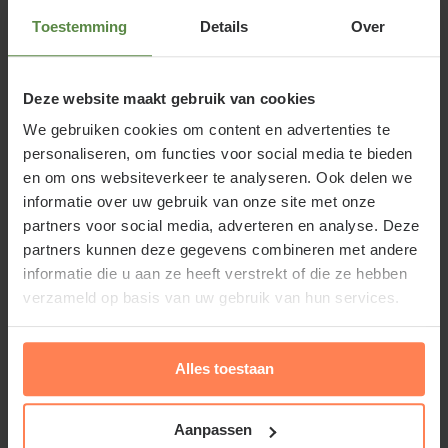
hieronder voor meer informatie.
Toestemming
Details
Over
Deze website maakt gebruik van cookies
We gebruiken cookies om content en advertenties te
Grootbloemige winterviolen verschijnen in vele
personaliseren, om functies voor social media te bieden
kleuren. Deze bloeit met witte gekleurde
en om ons websiteverkeer te analyseren. Ook delen we
kroonbladeren. Het hart of oog van de bloem is
informatie over uw gebruik van onze site met onze
bijna zwart. Dit viooltje bloeit gedurende de hele
partners voor social media, adverteren en analyse. Deze
winter. Bij vorst beschermt de plant zichzelf door
partners kunnen deze gegevens combineren met andere
informatie die u aan ze heeft verstrekt of die ze hebben
plat op de grond te gaan liggen. Wanneer de
verzameld op basis van uw gebruik van hun services.
temperatuur boven het vriespunt stijgt staat het
viooltje weer fier overeind. De bloei duurt voort tot
diep in het voorjaar. Afhankelijk van de temperatuur
Alles toestaan
blijft dit éénjarig plantje mooi tot eind april - juni.
Lees meer
Aanpassen
Viool Grootbloemig Wit - met oog is een éénjarige