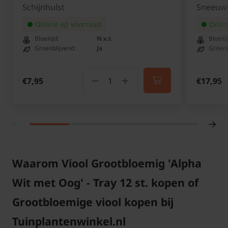
Schijnhulst
Sneeuw
Online op voorraad
Onlin
Bloeitijd:
N.v.t.
Bloeiti
Groenblijvend:
Ja
Groenb
€7,95
€17,95
Waarom Viool Grootbloemig 'Alpha
Wit met Oog' - Tray 12 st. kopen of
Grootbloemige viool kopen bij
Tuinplantenwinkel.nl