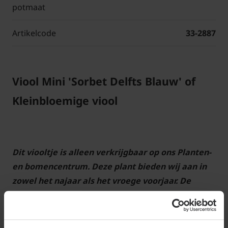
potmaat
Artikelcode
33-2887
Viool Mini 'Sorbet Delfts Blauw' of
Kleinbloemige viool
Dit viooltje is alleen verkrijgbaar op ons Planten-
en bomencentrum. Deze plant bieden wij aan in
zowel het najaar als het vroege voorjaar. De
najaarsperiode waarbinnen wij deze plant
aanbieden ligt globaal tussen eind september en
midden november; in het voorjaar tussen de