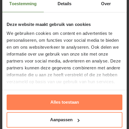
Toestemming
Details
Over
midden/eind februari en eind maart. Zie
hieronder voor meer informatie.
Deze website maakt gebruik van cookies
We gebruiken cookies om content en advertenties te
personaliseren, om functies voor social media te bieden
en om ons websiteverkeer te analyseren. Ook delen we
Ten opzichte van haar grootbloemige
informatie over uw gebruik van onze site met onze
violenbroertjes groeit dit mini-winterviooltje
partners voor social media, adverteren en analyse. Deze
bossiger. Dit mini-viooltje bloeit met blauw-wit
partners kunnen deze gegevens combineren met andere
gekleurde kroonbladeren. Dit viooltje bloeit
informatie die u aan ze heeft verstrekt of die ze hebben
gedurende de hele winter. Bij vorst beschermt de
verzameld op basis van uw gebruik van hun services.
plant zichzelf door plat op de grond te gaan liggen.
Wanneer de temperatuur boven het vriespunt stijgt
Alles toestaan
staat het viooltje weer fier overeind. De bloei duurt
voort tot diep in het voorjaar. Afhankelijk van de
Aanpassen
Lees meer
temperatuur blijft dit éénjarig plantje mooi tot eind