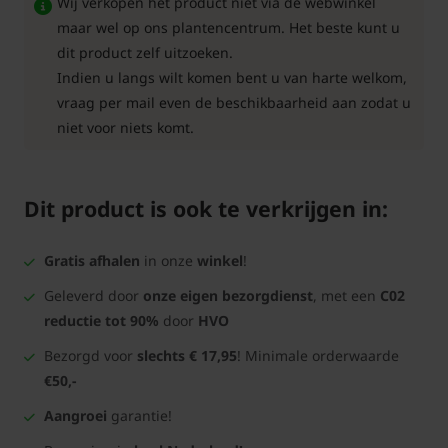
Wij verkopen het product niet via de webwinkel
maar wel op ons plantencentrum. Het beste kunt u
dit product zelf uitzoeken.
Indien u langs wilt komen bent u van harte welkom,
vraag per mail even de beschikbaarheid aan zodat u
niet voor niets komt.
Dit product is ook te verkrijgen in:
Gratis afhalen
in onze
winkel
!
Geleverd door
onze eigen bezorgdienst
, met een
C02
reductie tot 90%
door
HVO
Bezorgd voor
slechts € 17,95
! Minimale orderwaarde
€50,-
Aangroei
garantie!