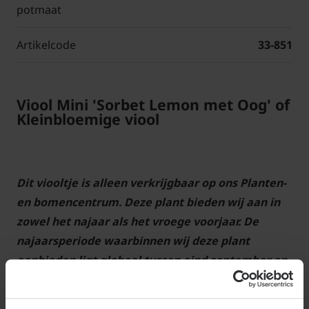
potmaat
Artikelcode
33-851
Viool Mini 'Sorbet Lemon met Oog' of
Kleinbloemige viool
Dit viooltje is alleen verkrijgbaar op ons Planten-
en bomencentrum. Deze plant bieden wij aan in
zowel het najaar als het vroege voorjaar. De
najaarsperiode waarbinnen wij deze plant
aanbieden ligt globaal tussen eind september en
midden november; in het voorjaar tussen de
midden/eind februari en eind maart. Zie