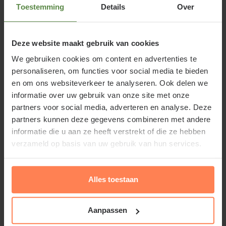
Toestemming
Details
Over
hieronder voor meer informatie.
Deze website maakt gebruik van cookies
We gebruiken cookies om content en advertenties te
Ten opzichte van haar grootbloemige
personaliseren, om functies voor social media te bieden
violenbroertjes groeit dit mini-winterviooltje
en om ons websiteverkeer te analyseren. Ook delen we
informatie over uw gebruik van onze site met onze
bossiger. Dit mini-viooltje bloeit met van geel naar
partners voor social media, adverteren en analyse. Deze
crème-wit verkleurende kroonbladeren en een bijna
partners kunnen deze gegevens combineren met andere
zwart oogje. Dit viooltje bloeit gedurende de hele
informatie die u aan ze heeft verstrekt of die ze hebben
winter. Bij vorst beschermt de plant zichzelf door
verzameld op basis van uw gebruik van hun services.
plat op de grond te gaan liggen. Wanneer de
temperatuur boven het vriespunt stijgt staat het
Alles toestaan
viooltje weer fier overeind. De bloei duurt voort tot
diep in het voorjaar. Afhankelijk van de temperatuur
blijft dit éénjarig plantje mooi tot eind april -
Aanpassen
Lees meer
juni.Viool Mini Geel-Wit - met oog is een éénjarige