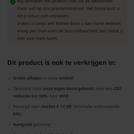
Wij verkopen het product niet via de webwinkel
maar wel op ons plantencentrum. Het beste kunt u
dit product zelf uitzoeken.
Indien u langs wilt komen bent u van harte welkom,
vraag per mail even de beschikbaarheid aan zodat u
niet voor niets komt.
Dit product is ook te verkrijgen in:
Gratis afhalen
in onze
winkel
!
Geleverd door
onze eigen bezorgdienst
, met een
C02
reductie tot 90%
door
HVO
Bezorgd voor
slechts € 17,95
! Minimale orderwaarde
€50,-
Aangroei
garantie!