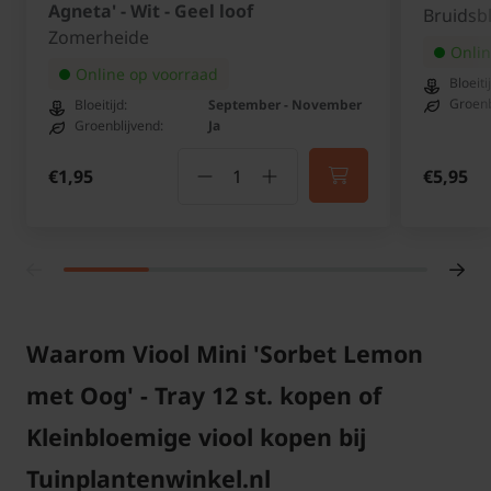
Agneta' - Wit - Geel loof
Bruidsb
Zomerheide
Onlin
Online op voorraad
Bloeiti
Groenb
Bloeitijd:
September - November
Groenblijvend:
Ja
€1,95
€5,95
Waarom Viool Mini 'Sorbet Lemon
met Oog' - Tray 12 st. kopen of
Kleinbloemige viool kopen bij
Tuinplantenwinkel.nl