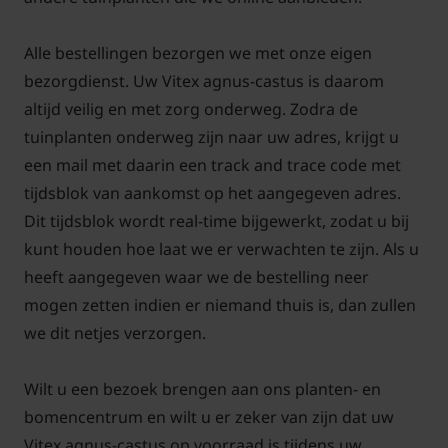
beschermen door er wat blad tegen aan te gooien.
Alle bestellingen bezorgen we met onze eigen
bezorgdienst. Uw Vitex agnus-castus is daarom
altijd veilig en met zorg onderweg. Zodra de
Moet Monnikspeper ook gesnoeid
tuinplanten onderweg zijn naar uw adres, krijgt u
worden?
een mail met daarin een track and trace code met
monnikspeper kunt u het beste vroeg in het
tijdsblok van aankomst op het aangegeven adres.
voorjaar of net na de winter terug snoeien. In het
Dit tijdsblok wordt real-time bijgewerkt, zodat u bij
voorjaar loopt de plant dan weer uit met een
kunt houden hoe laat we er verwachten te zijn. Als u
lichtpaars bladkleur.
heeft aangegeven waar we de bestelling neer
mogen zetten indien er niemand thuis is, dan zullen
we dit netjes verzorgen.
Wanneer bloeit Vitex agnus castus?
Wilt u een bezoek brengen aan ons planten- en
bomencentrum en wilt u er zeker van zijn dat uw
De plant geeft in de loop van de zomer bloemen. De
Vitex agnus-castus op voorraad is tijdens uw