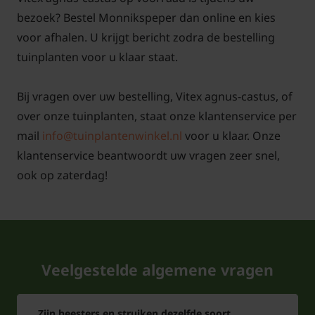
bloemen staan in verticale trossen en zijn lichtpaars
bezoek? Bestel Monnikspeper dan online en kies
van kleur. de bloemen trekken veel bijen en vlinders
voor afhalen. U krijgt bericht zodra de bestelling
aan. Vanwege de mooie bloeiwijze en bladkleur is
tuinplanten voor u klaar staat.
deze plant goed te combineren met andere
heesters
en
vaste planten
.
Bij vragen over uw bestelling, Vitex agnus-castus, of
over onze tuinplanten, staat onze klantenservice per
mail
info@tuinplantenwinkel.nl
voor u klaar. Onze
klantenservice beantwoordt uw vragen zeer snel,
ook op zaterdag!
Veelgestelde algemene vragen
Zijn heesters en struiken dezelfde soort