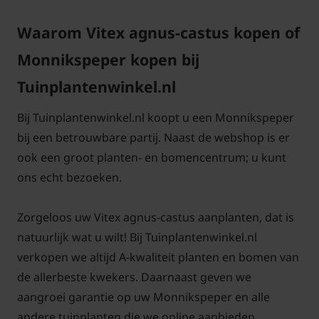
vroeger voor gebruikt?
Waarom Vitex agnus-castus kopen of
Vroeger werd dit als kruidengeneesmiddel gebruikt
door de monniken. Vandaar ook de naam
Monnikspeper kopen bij
Monnikspeper. Vitex agnus castus werd vroeger veel
Tuinplantenwinkel.nl
in kloostertuin gekweekt en werd door de monniken
gebruikt om de kuisheid te bevorderen.
Bij Tuinplantenwinkel.nl koopt u een Monnikspeper
bij een betrouwbare partij. Naast de webshop is er
ook een groot planten- en bomencentrum; u kunt
ons echt bezoeken.
Waar in de tuin kan Vitex agnus
castus het beste staan.?
Zorgeloos uw Vitex agnus-castus aanplanten, dat is
Vitex agnus castus monnikspeper staat graag op
natuurlijk wat u wilt! Bij Tuinplantenwinkel.nl
een beschutte standplaats in de volle zon. De
verkopen we altijd A-kwaliteit planten en bomen van
bodem/grond mag gerust wat aan de schrale kant
de allerbeste kwekers. Daarnaast geven we
zijn. Belangrijk is dat de grond goed
aangroei garantie op uw Monnikspeper en alle
waterdoorlatend is. Bij strenge vorst de plant
andere tuinplanten die we online aanbieden.