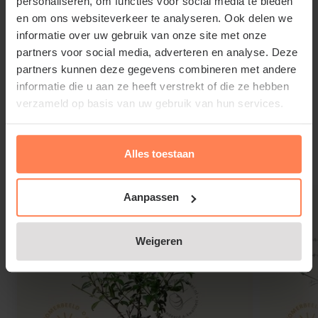
personaliseren, om functies voor social media te bieden
en om ons websiteverkeer te analyseren. Ook delen we
Standplaats Vitex agnus-castus
informatie over uw gebruik van onze site met onze
partners voor social media, adverteren en analyse. Deze
Geef Monnikspeper door de grote lichtbehoefte een
partners kunnen deze gegevens combineren met andere
beschutte standplaats in de volle zon op liefst wat
informatie die u aan ze heeft verstrekt of die ze hebben
schrale, normale tot droge, goed doorlaatbare
verzameld op basis van uw gebruik van hun services.
Lees meer
grond.
Alles toestaan
Gerelateerde producten
Aanpassen
Monnikspeper snoeien en
onderhouden
Weigeren
Voor vormbehoud Vitex agnus-castus kort na de
winter terugsnoeien, dan bloeit hij later op de
nieuwe uitlopers.