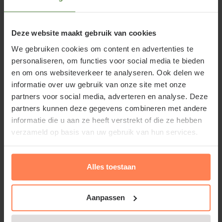
voorkeur gaat uit naar een leemachtige,
vochthoudende, kalkrijke bodem.
Deze website maakt gebruik van cookies
We gebruiken cookies om content en advertenties te
Vitis vinifera 'Muscat Blue' snoeien
personaliseren, om functies voor social media te bieden
Lees meer
en onderhouden
en om ons websiteverkeer te analyseren. Ook delen we
informatie over uw gebruik van onze site met onze
Na de bloei van Vitis vinifera 'Muscat Blue' komt er
partners voor social media, adverteren en analyse. Deze
Waarom Vitis vinifera 'Muscat Blue'
partners kunnen deze gegevens combineren met andere
een overvloed van nieuwe scheuten. Laat alleen de
informatie die u aan ze heeft verstrekt of die ze hebben
sterke scheuten staan en knip zwakke en
kopen of Muskaatdruif kopen bij
verzameld op basis van uw gebruik van hun services.
vormverstorende takken helemaal weg. Laat de
Tuinplantenwinkel.nl
vruchtdragende takken niet te lang worden en
verwijder in de nazomer de bladeren rond de
Alles toestaan
Bij Tuinplantenwinkel.nl koopt u een Muskaatdruif
trossen voor een betere rijping. Om geen rommelig
bij een betrouwbare partij. Naast de webshop is er
groeiende tuinplant te krijgen, moet Vitis vinifera
ook een groot planten- en bomencentrum; u kunt
Aanpassen
'Muscat Blue' goed geleid en gesnoeid worden.
ons echt bezoeken.
Gebruik bijvoorbeeld een pergola of spandraden op