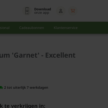
Download
onze app
sional
Cadeaubonnen
Klantenservice
m 'Garnet' - Excellent
2 tot uiterlijk 7 werkdagen
k te verkrijgen in: