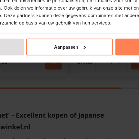
ent en advertenties te personaliseren, om functies voor social
Online op voorraad
. Ook delen we informatie over uw gebruik van onze site met on
Online op voorraad
e. Deze partners kunnen deze gegevens combineren met andere i
Bloeitijd:
N.v.t.
erzameld op basis van uw gebruik van hun services.
Bloeitijd:
N.v.t.
Groenblijvend:
Nee
Groenblijvend:
Nee
Standplaats:
Halfschaduw -
schaduw
Standplaats:
Halfschaduw
schaduw
Aanpassen
,95
€74,95
' - Excellent kopen of Japanse
winkel.nl