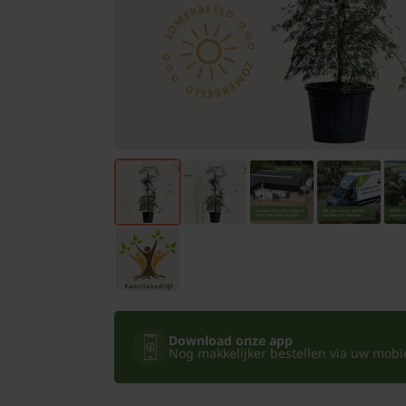
Bomen
Leibomen
Bloembollen
Tuinbenodigdheden
Kamerplanten
Bloempotten
Download onze app
Nog makkelijker bestellen via uw mobiel