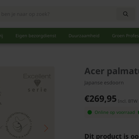
ij
Eigen bezorgdienst
Duurzaamheid
Groen Profes
Acer palmatu
Japanse esdoorn
€269,95
Incl. BTW
Online op voorraad
Dit product is oo