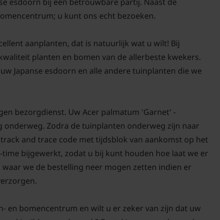
se esdoorn bij een betrouwbare partij. Naast de
 bomencentrum; u kunt ons echt bezoeken.
lent aanplanten, dat is natuurlijk wat u wilt! Bij
-kwaliteit planten en bomen van de allerbeste kwekers.
uw Japanse esdoorn en alle andere tuinplanten die we
igen bezorgdienst. Uw Acer palmatum 'Garnet' -
org onderweg. Zodra de tuinplanten onderweg zijn naar
n track and trace code met tijdsblok van aankomst op het
-time bijgewerkt, zodat u bij kunt houden hoe laat we er
n waar we de bestelling neer mogen zetten indien er
 verzorgen.
n- en bomencentrum en wilt u er zeker van zijn dat uw