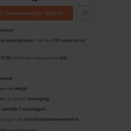
In winkelwagen -
€269,95
winkel
!
gen bezorgdienst
, met een
C02 reductie tot
 17,95
! Minimale orderwaarde
€50,-
rland!
deel van
België
uis
zijn tijdens
bezorging
!
t uiterlijk 7 werkdagen
!
 vragen via:
info@tuinplantenwinkel.nl
016
beoordelingen