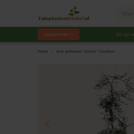
Categorieën
Dit zijn w
Categorieën
Populair
Home
Acer palmatum 'Garnet' - Excellent
Vaste planten
Heesters
Hagen
Klimplanten
Fruit