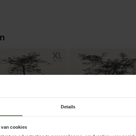
Acer palmatum '
onderhouden
Acer palmatum 'Garnet'
en
om de Japanse esdoorn te
snoei in het voorjaar 
Verwijder de kruisende
vorm snoei toe. In de 
en daarom herstellen d
water bij langdurige d
Details
r palmatum 'Garnet' - XL
Acer palmatum 'Garnet'
 van cookies
60/80
anse esdoorn
Japanse esdoorn