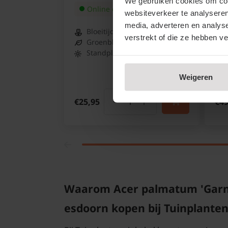
We gebruiken cookies om cont
Online op voorraad
websiteverkeer te analyseren
media, adverteren en analys
Bloeitijd:
N.v.t.
verstrekt of die ze hebben v
Groenblijvend:
Nee
Standplaats:
Halfschaduw -
schaduw
Weigeren
€25,95
€49
Waarom Acer palmatum 'Garnet
esdoorn kopen bij Tuinplanten