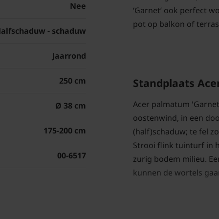
Nee
‘Garnet’ ook perfect w
pot op balkon of terras
alfschaduw - schaduw
Jaarrond
250 cm
Standplaats Ace
Acer palmatum 'Garnet'
Ø 38 cm
oostenwind, in een doo
175-200 cm
(half)schaduw; te fel z
Strooi flink tuinturf in
00-6517
zurig bodem milieu. Ee
kunnen de wortels gaan