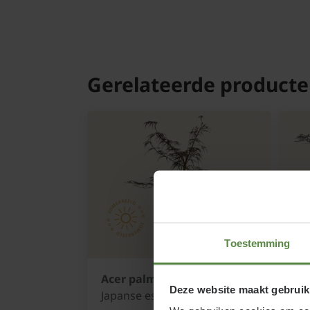
Gerelateerde product
Toestemming
Acer palmatum 'Garnet'
Ace
Deze website maakt gebruik
Japanse esdoorn
Jap