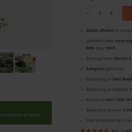
Gratis afhalen
in onze
Geleverd door
onze ei
90%
door
HVO
Bezorgd voor
slechts €
Aangroei
garantie!
Bezorging in
heel Nede
Bezorging in beperkt 
Keuze uit
wel / niet th
Bezorging binnen
2 to
e telefoon of tablet.
Snel antwoord op al uw
9.5
uit
41