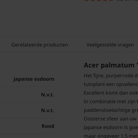
Gerelateerde producten
Veelgestelde vragen
Acer palmatum 'G
Het fijne, purperrode 
Japanse esdoorn
tuinplant een opvallend
Excellent komt dan ook 
N.v.t.
In combinatie met zij
paddenstoelachtige gr
N.v.t.
Oosterse sfeer aan uw t
Rood
Japanse esdoorn is goe
maar ongeveer 1,5 met