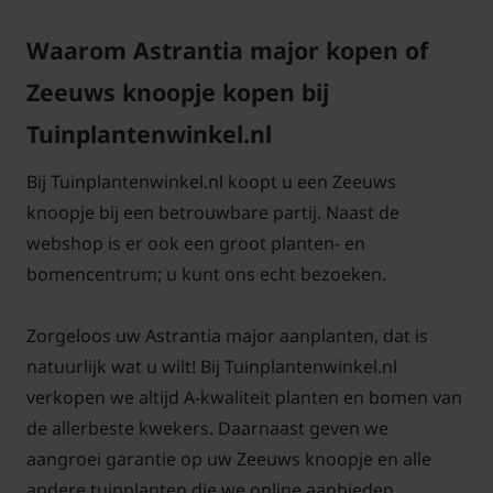
Zeeuws knoopje is een goede winterharde vaste
Waarom Astrantia major kopen of
plant. De plant sterft in de winter wel helemaal af
maar in het vroege voor jaar begint deze weer met
Zeeuws knoopje kopen bij
frisgroen blad uit te lopen.
Tuinplantenwinkel.nl
Bij Tuinplantenwinkel.nl koopt u een Zeeuws
knoopje bij een betrouwbare partij. Naast de
Kan Astrantia major in schaduw?
webshop is er ook een groot planten- en
bomencentrum; u kunt ons echt bezoeken.
Echt in de schaduw vindt Zeeuws knoopje niet
prettig deze zal dan minder bloemen geven. de
Zorgeloos uw Astrantia major aanplanten, dat is
beste standplaats voor Zeeuws knoopje is zon tot
natuurlijk wat u wilt! Bij Tuinplantenwinkel.nl
halfschaduw. Vrijwel iedere grond is goed voor deze
verkopen we altijd A-kwaliteit planten en bomen van
plant. Een voedzame bodem is altijd goed natuurlijk.
de allerbeste kwekers. Daarnaast geven we
Het is belangrijk dat de grond vochtig genoeg blijft,
aangroei garantie op uw Zeeuws knoopje en alle
zeker in de warme zomers van tegenwoordig.
andere tuinplanten die we online aanbieden.