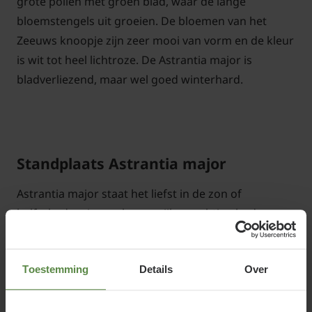
grote pollen met groen blad, waar de lange
bloemstengels uit groeien. De bloemen van het
Zeeuws knoopje zijn zeer mooi van vorm en de kleur
is wit tot heel lichtroze. De Astrantia major is
bladverliezend, maar wel goed winterhard.
Standplaats Astrantia major
Astrantia major staat het liefst in de zon of
halfschaduw in een humusrijke, vochtige bodem en
stelt weinig eisen aan de grondsoort.
Toestemming
Details
Over