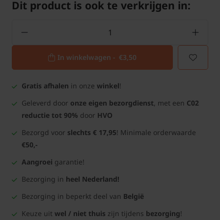
Dit product is ook te verkrijgen in:
In winkelwagen -
€3,50
Gratis afhalen
in onze
winkel
!
Geleverd door
onze eigen bezorgdienst
, met een
C02
reductie tot 90%
door
HVO
Bezorgd voor
slechts € 17,95
! Minimale orderwaarde
€50,-
Aangroei
garantie!
Bezorging in
heel Nederland!
Bezorging in beperkt deel van
België
Keuze uit
wel / niet thuis
zijn tijdens
bezorging
!