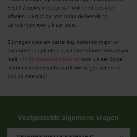
Bestel Zeeuws knoopje dan online en kies voor
De plant voelt zich het beste thuis in de volle zon en
afhalen. U krijgt bericht zodra de bestelling
in grond die goed waterdoorlatend is. Net na de
tuinplanten voor u klaar staat.
winter mag men het oude loof en bloemstengels
weg knippen. De plant begint van uit de grond weer
Bij vragen over uw bestelling, Astrantia major, of
mooi fris uit te lopen. Mochten de pollen van de
over onze tuinplanten, staat onze klantenservice per
plant te groot zijn dan mogen deze worden gesplitst
mail
info@tuinplantenwinkel.nl
voor u klaar. Onze
en weer in kleine delen terug in de grond worden
klantenservice beantwoordt uw vragen zeer snel,
geplaatst. De bloei komt dat zelfde jaar gewoon
ook op zaterdag!
weer op gang. De bloemkleur is wit tot roze.
Veelgestelde algemene vragen
Welke siergrassen zijn wintergroen?