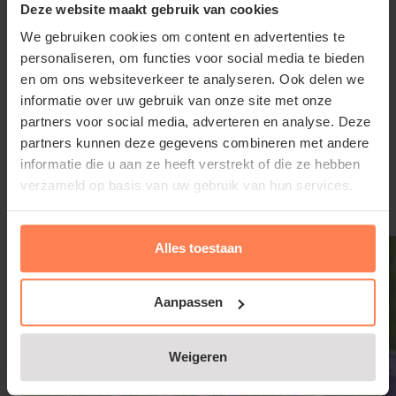
Astrantia major snoeien en
Deze website maakt gebruik van cookies
onderhouden
We gebruiken cookies om content en advertenties te
personaliseren, om functies voor social media te bieden
Geef Astrantia major bij langdurige droogte wat
en om ons websiteverkeer te analyseren. Ook delen we
extra water. Knip uitgebloeide bloemen met stengel
informatie over uw gebruik van onze site met onze
partners voor social media, adverteren en analyse. Deze
meteen weg, zodat er kans is op een tweede bloei in
Lees meer
partners kunnen deze gegevens combineren met andere
het najaar. Haal in het vroege voorjaar alle
informatie die u aan ze heeft verstrekt of die ze hebben
afgestorven delen van het Zeeuwse knoopje weg,
verzameld op basis van uw gebruik van hun services.
zodat nieuwe scheuten voldoende ruimte krijgen.
Gerelateerde producten
Alles toestaan
Aanpassen
Veelgestelde vragen over Astrantia
major:
Weigeren
Is Astrantia major een vaste plant?