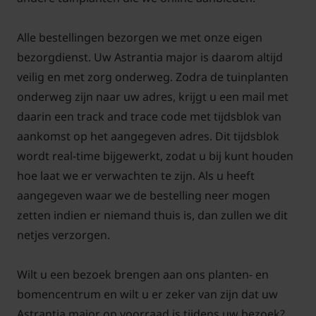
Alle bestellingen bezorgen we met onze eigen
Hoe lang bloeit Astrantia major?
bezorgdienst. Uw Astrantia major is daarom altijd
veilig en met zorg onderweg. Zodra de tuinplanten
De bloemkleur van Astrantia major is wit tot roze
onderweg zijn naar uw adres, krijgt u een mail met
van kleur. De bloemen staan op lange stengels die
daarin een track and trace code met tijdsblok van
boven het blad uit steken. De bladkleur is frisgroen.
aankomst op het aangegeven adres. Dit tijdsblok
De volwassen hoogte is, bloem gemeten, 60 cm
wordt real-time bijgewerkt, zodat u bij kunt houden
hoog. De bloemen kunnen worden gebruikt als
hoe laat we er verwachten te zijn. Als u heeft
snijbloem. De bloeiperiode is van juni juli tot vaak in
aangegeven waar we de bestelling neer mogen
augustus toe. Vaak bloeien deze planten dus toch
zetten indien er niemand thuis is, dan zullen we dit
best lang.
netjes verzorgen.
Wilt u een bezoek brengen aan ons planten- en
bomencentrum en wilt u er zeker van zijn dat uw
Hoe moet de Astrantia major
onderhouden worden?
Astrantia major op voorraad is tijdens uw bezoek?