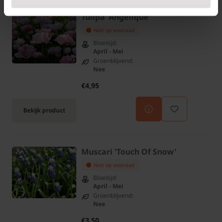
Tulipa 'Angelique'
Niet op voorraad
Bloeitijd:
April - Mei
Groenblijvend:
Nee
€4,95
Bekijk product
Muscari 'Touch Of Snow'
Niet op voorraad
Bloeitijd:
April - Mei
Groenblijvend:
Nee
€3,50