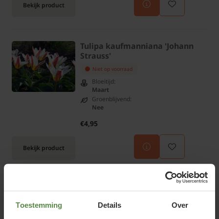
Bekijk product
Tulipa kaufmanniana 'Johann
Strauss'
Niet op voorraad
Bloeitijd:
Maart
Groenblijvend:
Nee
€4,95
Bekijk product
Tulipa 'Black Hero'
Niet op voorraad
Toestemming
Details
Over
Bloeitijd: