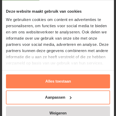
Mei
Groenblijvend:
Deze website maakt gebruik van cookies
Nee
We gebruiken cookies om content en advertenties te
€6,50
personaliseren, om functies voor social media te bieden
en om ons websiteverkeer te analyseren. Ook delen we
Bekijk product
informatie over uw gebruik van onze site met onze
partners voor social media, adverteren en analyse. Deze
partners kunnen deze gegevens combineren met andere
Tulipa 'Prinses Irene'
informatie die u aan ze heeft verstrekt of die ze hebben
Niet op voorraad
verzameld op basis van uw gebruik van hun services.
Bloeitijd:
April
Groenblijvend:
Alles toestaan
Nee
€4,95
Aanpassen
Bekijk product
Weigeren