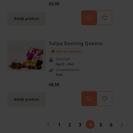
€9,95
Bekijk product
Tulipa Dancing Queens
Niet op voorraad
Bloeitijd:
April - Mei
Groenblijvend:
Nee
€8,50
Bekijk product
1
2
3
4
5
6