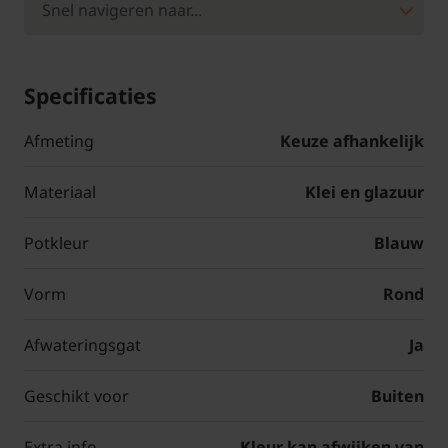
Specificaties
Afmeting
Keuze afhankelijk
Materiaal
Klei en glazuur
Potkleur
Blauw
Vorm
Rond
Afwateringsgat
Ja
Geschikt voor
Buiten
Extra info
Kleur kan afwijken van