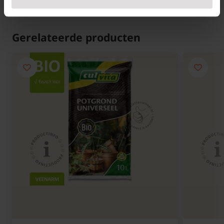
Lees meer
zorgvuldig, zodat ze veilig en onbeschadigd bij u
aankomen. Zo bent u verzekerd van een bloempot in
perfecte staat. Bestelt u
potgrond
of
hydrokorrels
Gerelateerde producten
mee, dan leveren wij dit samen met uw pot bij u
thuis. Zo heeft u alles direct in huis en kunt u zonder
gesjouw met zware zakken meteen starten met
aanplanten.