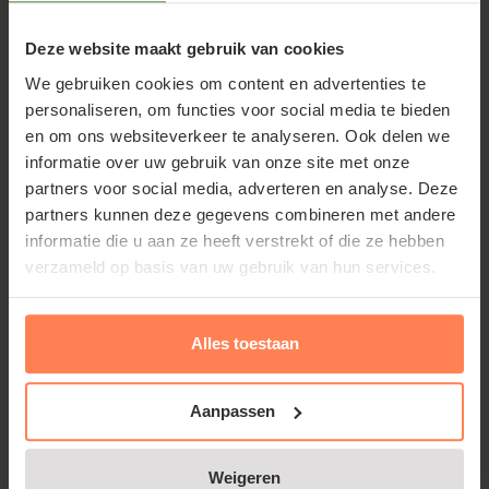
Voor balkon en terras
Deze website maakt gebruik van cookies
Dankzij de sterke keramische basis is deze bloempot
We gebruiken cookies om content en advertenties te
vorstbestendig en uitermate geschikt voor
personaliseren, om functies voor social media te bieden
buitengebruik. Ideaal voor balkon of terras, waar de
en om ons websiteverkeer te analyseren. Ook delen we
rijke glazuurlaag direct sfeer toevoegt. Combineer
informatie over uw gebruik van onze site met onze
de Santo bijvoorbeeld met
siergrassen
,
vaste
partners voor social media, adverteren en analyse. Deze
planten
of een
klein fruitboompje
voor een
partners kunnen deze gegevens combineren met andere
levendige en stijlvolle uitstraling. De pot is voorzien
informatie die u aan ze heeft verstrekt of die ze hebben
verzameld op basis van uw gebruik van hun services.
van een afwateringsgat voor een goede waterafvoer.
Wilt u de pot binnen gebruiken, dan adviseren wij
een transparante binnenhoes om het water in de
Alles toestaan
pot te houden.
Aanpassen
Zorgvuldig bij u thuis bezorgd
Wij bezorgen deze potten zelf en verpakken ze
Weigeren