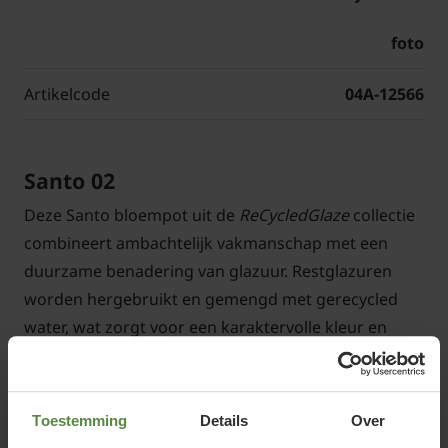
foto
Artikelcode
04A-12566
Santo 02
Deze Santo bloempot uit de
ReCycledGlaze
collectie
combineert ambachtelijk vakmanschap met een
duurzame benadering van glazuur. Restglazuren
worden hergebruikt en gemengd met gerecycled
water, wat zorgt voor een karaktervolle kleur en
subtiele kleurnuances. Daardoor is iedere pot uniek
in uitstraling. De zacht afgeronde, bolle vorm zorgt
voor een vriendelijke en natuurlijke uitstraling.
Toestemming
Details
Over