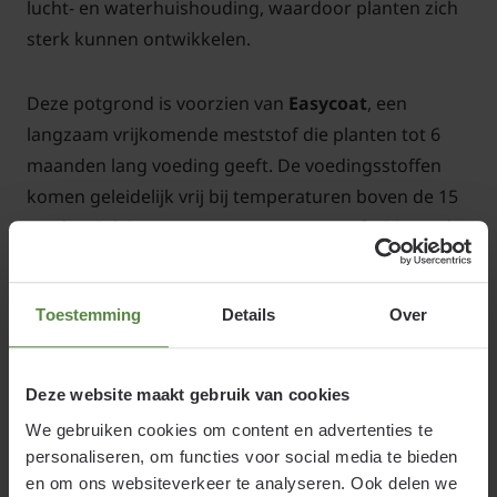
lucht- en waterhuishouding, waardoor planten zich
sterk kunnen ontwikkelen.
Deze potgrond is voorzien van
Easycoat
, een
langzaam vrijkomende meststof die planten tot 6
maanden lang voeding geeft. De voedingsstoffen
komen geleidelijk vrij bij temperaturen boven de 15
graden Celsius en wanneer u water geeft. Dit maakt
de potgrond ideaal voor planten in potten en
bloembakken die gedurende het groeiseizoen
Toestemming
Details
Over
continu extra voeding nodig hebben.
Waar gebruik je potgrond speciaal
Deze website maakt gebruik van cookies
voor?
We gebruiken cookies om content en advertenties te
personaliseren, om functies voor social media te bieden
Deze potgrond is bijzonder geschikt voor het vullen
en om ons websiteverkeer te analyseren. Ook delen we