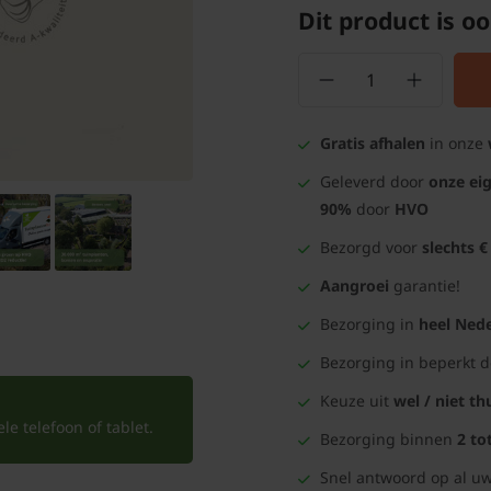
Dit product is oo
Gratis afhalen
in onze
Geleverd door
onze ei
90%
door
HVO
Bezorgd voor
slechts €
Aangroei
garantie!
Bezorging in
heel Nede
Bezorging in beperkt 
Keuze uit
wel / niet th
e telefoon of tablet.
Bezorging binnen
2 to
Snel antwoord op al uw