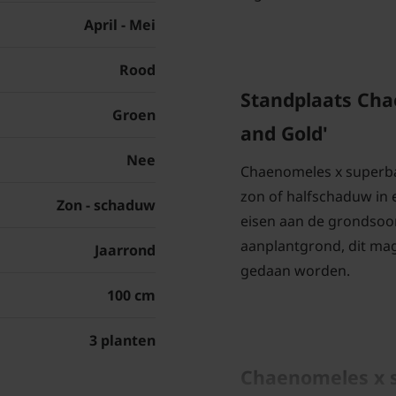
April - Mei
Rood
Standplaats Cha
Groen
and Gold'
Nee
Chaenomeles x superba 
zon of halfschaduw in 
Zon - schaduw
eisen aan de grondsoor
aanplantgrond, dit mag
Jaarrond
gedaan worden.
100 cm
3 planten
Chaenomeles x s