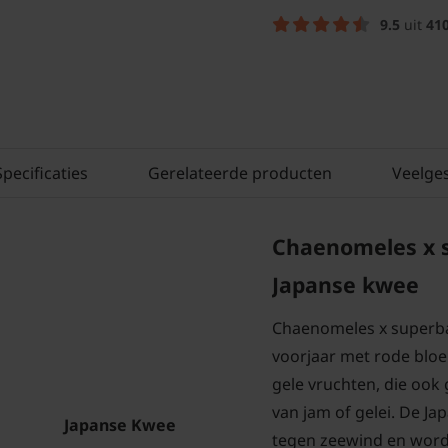
9.5
uit
41
Specificaties
Gerelateerde producten
Veelge
Chaenomeles x s
Japanse kwee
Chaenomeles x superba 
voorjaar met rode bloe
gele vruchten, die oo
van jam of gelei. De J
Japanse Kwee
tegen zeewind en word