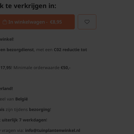
k te verkrijgen in:
In winkelwagen -
€8,95
winkel
!
gen bezorgdienst
, met een
C02 reductie tot
 17,95
! Minimale orderwaarde
€50,-
rland!
deel van
België
uis
zijn tijdens
bezorging
!
t uiterlijk 7 werkdagen
!
 vragen via:
info@tuinplantenwinkel.nl