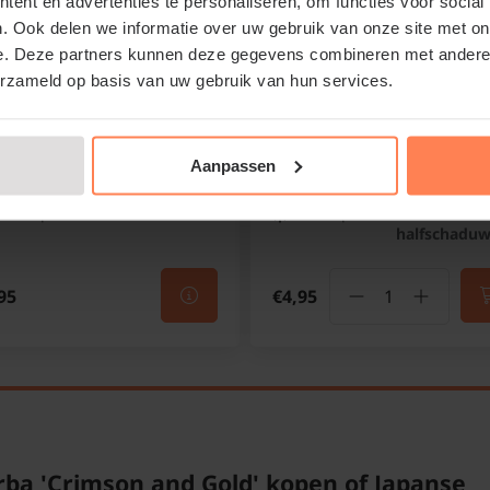
ent en advertenties te personaliseren, om functies voor social
aenomeles x superba
Persicaria amplexicaulis
. Ook delen we informatie over uw gebruik van onze site met on
re Dance'
'Blackfield'
e. Deze partners kunnen deze gegevens combineren met andere i
anse kwee
Duizendknoop
erzameld op basis van uw gebruik van hun services.
Niet op voorraad
Online op voorraad
Aanpassen
Bloeitijd:
April - Mei
Bloeitijd:
Juli - Oktobe
Groenblijvend:
Nee
Groenblijvend:
Nee
Standplaats:
Zon - schaduw
Standplaats:
Zon -
halfschadu
95
€4,95
a 'Crimson and Gold' kopen of Japanse