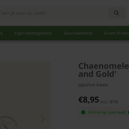
ij
Eigen bezorgdienst
Duurzaamheid
Groen Profes
Chaenomeles
and Gold'
Japanse kwee
€8,95
Incl. BTW
Online op voorraad