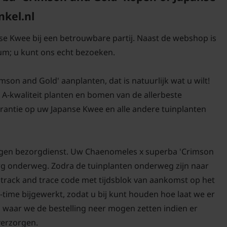
nkel.nl
nse Kwee bij een betrouwbare partij. Naast de webshop is
um; u kunt ons echt bezoeken.
on and Gold' aanplanten, dat is natuurlijk wat u wilt!
d A-kwaliteit planten en bomen van de allerbeste
antie op uw Japanse Kwee en alle andere tuinplanten
eigen bezorgdienst. Uw Chaenomeles x superba 'Crimson
zorg onderweg. Zodra de tuinplanten onderweg zijn naar
n track and trace code met tijdsblok van aankomst op het
-time bijgewerkt, zodat u bij kunt houden hoe laat we er
n waar we de bestelling neer mogen zetten indien er
 verzorgen.