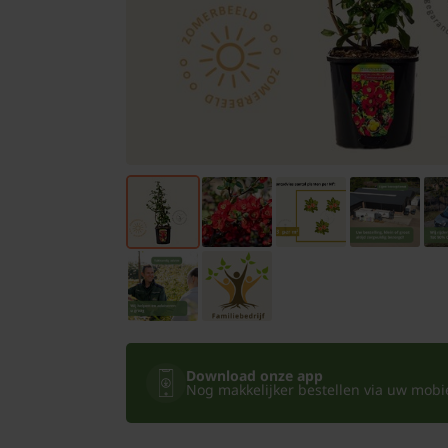
Bomen
Leibomen
Bloembollen
Tuinbenodigdheden
Kamerplanten
Bloempotten
Download onze app
Nog makkelijker bestellen via uw mobiel