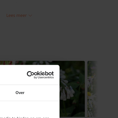
erhouden
Lees meer
 vrij langzaam en hoeft daarom de eerste
worden. Knip na de bloei alleen dode en
en helemaal weg.
Over