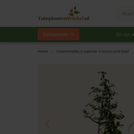
Categorieën
Dit zijn w
Categorieën
Populair
Home
Chaenomeles x superba 'Crimson and Gold'
Vaste planten
Heesters
Hagen
Klimplanten
Fruit