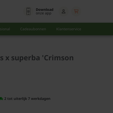
Download
onze app
sional
Cadeaubonnen
Klantenservice
 x superba 'Crimson
2 tot uiterlijk 7 werkdagen