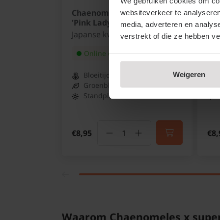
We gebruiken cookies om cont
Chaenomeles x superba
Ch
websiteverkeer te analyseren
'Pink Lady'
'Fi
media, adverteren en analys
Japanse kwee
Jap
verstrekt of die ze hebben v
Online op voorraad
Weigeren
Bloeitijd:
April - Mei
Groenblijvend:
Nee
Standplaats:
Zon - schaduw
€8,95
€8,
Waarom Chaenomeles x superb