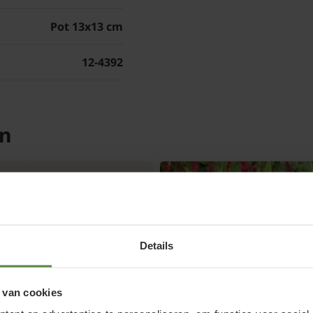
snoeien en ond
Pot 13x13 cm
De Japanse kwee groeit
jaren niet gesnoeid te 
12-4392
vormverstorende takk
en
Details
 van cookies