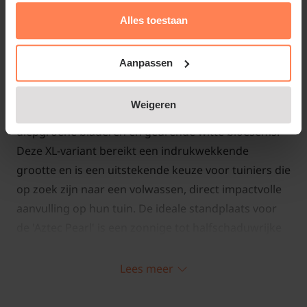
Alles toestaan
Standplaats Choisya ternata 'Aztec
Pearl'
Aanpassen
De Choisya ternata 'Aztec Pearl', een sierlijke en
Weigeren
populaire struik, staat bekend om zijn glanzende,
diepgroene bladeren en geurende witte bloesems.
Deze XL-variant bereikt een indrukwekkende
grootte en is een uitstekende keuze voor tuiniers die
op zoek zijn naar een volwassen, direct impactvolle
aanvulling op hun tuin. De ideale standplaats voor
de 'Aztec Pearl' is een zonnige tot halfschaduwrijke
plek. Deze struik verdraagt zowel direct zonlicht als
gefilterde schaduw, waardoor hij veelzijdig inzetbaar
Lees meer
is in verschillende tuinsettings. Een goed
doorlatende, vruchtbare grond is cruciaal voor een