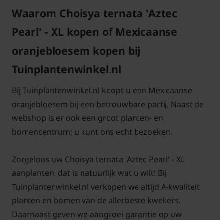
Waarom Choisya ternata 'Aztec
gezonde groei en bloei. De 'Aztec Pearl' is redelijk
droogtetolerant eenmaal gevestigd, maar jonge
Pearl' - XL kopen of Mexicaanse
planten hebben regelmatig water nodig om goed te
oranjebloesem kopen bij
wortelen. Bescherming tegen strenge vorst is aan te
raden, vooral in koudere klimaten.
Tuinplantenwinkel.nl
Bij Tuinplantenwinkel.nl koopt u een Mexicaanse
Choisya ternata 'Aztec Pearl' snoeien
oranjebloesem bij een betrouwbare partij. Naast de
en onderhouden
webshop is er ook een groot planten- en
bomencentrum; u kunt ons echt bezoeken.
Het snoeien en onderhouden van de Choisya ternata
'Aztec Pearl' - XL is relatief eenvoudig, wat bijdraagt
Zorgeloos uw Choisya ternata 'Aztec Pearl' - XL
aan zijn populariteit bij zowel beginnende als
aanplanten, dat is natuurlijk wat u wilt! Bij
ervaren tuiniers. Snoeien is meestal niet
Tuinplantenwinkel.nl verkopen we altijd A-kwaliteit
noodzakelijk, maar kan worden gedaan om de vorm
planten en bomen van de allerbeste kwekers.
te behouden of de grootte te beperken. Het beste
Daarnaast geven we aangroei garantie op uw