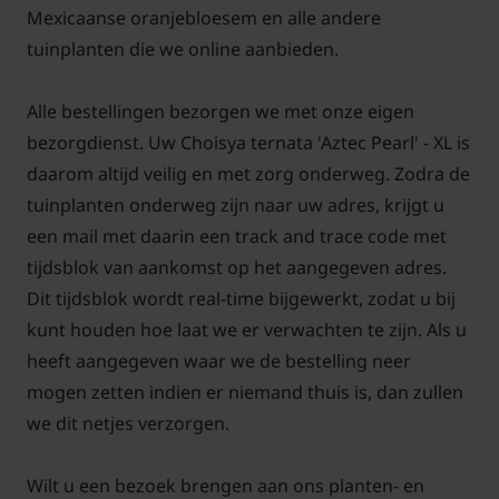
tijdstip voor snoeien is direct na de bloei in het late
Mexicaanse oranjebloesem en alle andere
voorjaar of de vroege zomer. Dit geeft de plant tijd
tuinplanten die we online aanbieden.
om nieuwe groei te ontwikkelen en mogelijk een
tweede bloei later in het seizoen.
Alle bestellingen bezorgen we met onze eigen
bezorgdienst. Uw Choisya ternata 'Aztec Pearl' - XL is
Bij het onderhoud van deze struik is het belangrijk
daarom altijd veilig en met zorg onderweg. Zodra de
om de grond rondom de wortels vochtig te houden,
tuinplanten onderweg zijn naar uw adres, krijgt u
vooral tijdens droge periodes. Een laag mulch kan
een mail met daarin een track and trace code met
helpen het vocht vast te houden en de
tijdsblok van aankomst op het aangegeven adres.
grondtemperatuur te reguleren. Jaarlijkse
Dit tijdsblok wordt real-time bijgewerkt, zodat u bij
bemesting in het vroege voorjaar met een algemene
kunt houden hoe laat we er verwachten te zijn. Als u
tuinmeststof stimuleert gezonde groei en bloei.
heeft aangegeven waar we de bestelling neer
Ondanks zijn grootte is de 'Aztec Pearl' relatief
mogen zetten indien er niemand thuis is, dan zullen
onderhoudsarm, waardoor het een fantastische
we dit netjes verzorgen.
keuze is voor zowel openbare als privétuinen.
Wilt u een bezoek brengen aan ons planten- en