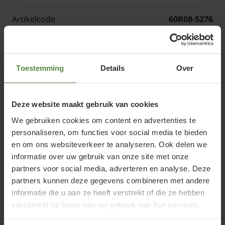
Artikelcode
60R08-5276
Choisya ternata 'Aztec Pearl' of
Toestemming
Details
Over
Mexicaanse oranjebloesem
Deze website maakt gebruik van cookies
Deze versie van de Choisya valt op met het diep
We gebruiken cookies om content en advertenties te
ingesneden blad waardoor de struik een veel
personaliseren, om functies voor social media te bieden
lossere uitstraling krijgt. De bloei en geur zijn even
en om ons websiteverkeer te analyseren. Ook delen we
aangenaam als bij zijn soortgenoten. In het voorjaar
informatie over uw gebruik van onze site met onze
geeft deze plant heerlijk geurende witte bloemen.
partners voor social media, adverteren en analyse. Deze
Ook het blad ruikt bij kneuzing aangenaam naar
partners kunnen deze gegevens combineren met andere
citrus.
informatie die u aan ze heeft verstrekt of die ze hebben
verzameld op basis van uw gebruik van hun services.