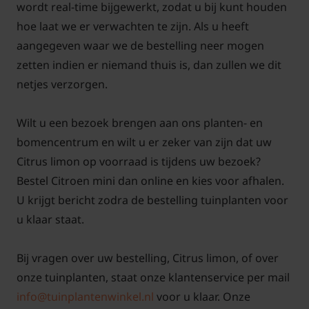
scheef groeiende takken licht in en dun de kroon zo
wordt real-time bijgewerkt, zodat u bij kunt houden
nodig iets uit, zodat licht en lucht overal bij kunnen.
hoe laat we er verwachten te zijn. Als u heeft
Dit bevordert de bloei en draagt bij aan een goede
aangegeven waar we de bestelling neer mogen
vruchtvorming.
zetten indien er niemand thuis is, dan zullen we dit
netjes verzorgen.
Citrus limon mini kent een bloeiperiode die meestal
in het voorjaar begint. Tijdens deze bloei verschijnen
Wilt u een bezoek brengen aan ons planten- en
er geurende bloemen, wat essentieel is voor de
bomencentrum en wilt u er zeker van zijn dat uw
vruchtvorming en het uiteindelijk vruchten dragen.
Citrus limon op voorraad is tijdens uw bezoek?
Zowel binnen als buiten kan de bloei plaatsvinden,
Bestel Citroen mini dan online en kies voor afhalen.
mits de verzorging optimaal is.
U krijgt bericht zodra de bestelling tuinplanten voor
u klaar staat.
Geef in het groeiseizoen af en toe een geschikte
meststof voor Citrus- of kuipplanten en volg daarbij
Bij vragen over uw bestelling, Citrus limon, of over
de juiste dosering zoals aangegeven op de
onze tuinplanten, staat onze klantenservice per mail
verpakking. Citrus limon profiteert van bemesting
info@tuinplantenwinkel.nl
voor u klaar. Onze