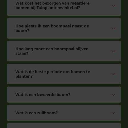
Wat kost het bezorgen van meerdere
citroenboom zich uitstekend thuis op een zonnige
bomen bij Tuinplantenwinkel.nl?
locatie waar hij volop kan genieten van direct
zonlicht.
Hoe plaats ik een boompaal naast de
boom?
Een van de grootste pluspunten van de Citrus limon
is de productie van smaakvolle vruchten. De
Hoe lang moet een boompaal blijven
citroenen zijn niet alleen heerlijk fris en vol van
staan?
smaak, maar ook rijk aan vitamine C. Zo heeft u altijd
verse citroenen bij de hand voor in de keuken of een
Wat is de beste periode om bomen te
verfrissend drankje. Daarnaast zorgen de witte
planten?
bloemen voor een heerlijke geur en een vleugje
frisheid, waardoor uw buitenruimte direct een
Wat is een beveerde boom?
mediterrane uitstraling krijgt.
Wat is een zuilboom?
De citroenboom staat bekend als een exotische
fruitboom die relatief weinig onderhoud vraagt. Met