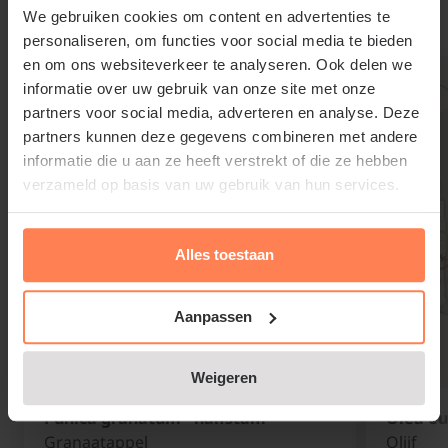
We gebruiken cookies om content en advertenties te
balkon of bij een beschutte muur op het zuiden of
Gerelateerde producten
personaliseren, om functies voor social media te bieden
westen is heel geschikt. Omdat Citrus limon mini in
en om ons websiteverkeer te analyseren. Ook delen we
ons klimaat niet winterhard is, wordt deze altijd in
informatie over uw gebruik van onze site met onze
een pot of schaal gehouden en niet in de volle grond
partners voor social media, adverteren en analyse. Deze
geplant. Gebruik mediterrane potgrond en leg
partners kunnen deze gegevens combineren met andere
hydrokorrels onderin de pot voor een goed
informatie die u aan ze heeft verstrekt of die ze hebben
verzameld op basis van uw gebruik van hun services.
gedraineerde en vruchtbare bodem. Let erop dat de
pot drainagegaten heeft, zodat overtollig water weg
kan lopen en wortelrot wordt voorkomen. De grond
Alles toestaan
mag licht vochtig blijven maar niet kletsnat worden.
Aanpassen
Zet het citroenboompje in een ruime pot en vul de
ruimte rond de kluit met mediterrane potgrond.
Weigeren
Druk de aarde stevig aan zodat de wortels goed
contact maken met de grond en geef daarna matig
Punica granatum - halfstam
Olea eu
Granaatappel
Olijf
water. Tijdens het groeiseizoen heeft Citrus limon