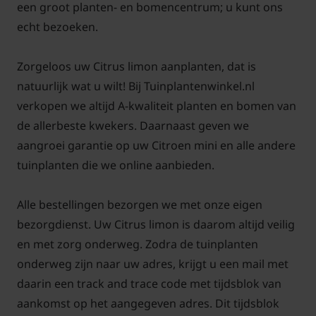
een groot planten- en bomencentrum; u kunt ons
verplaatsen, bijvoorbeeld een serre of orangerie.
echt bezoeken.
Daar kan de plant in ruststand de winter
doorkomen en in het voorjaar weer naar buiten.
Zorgeloos uw Citrus limon aanplanten, dat is
natuurlijk wat u wilt! Bij Tuinplantenwinkel.nl
Voor een levendige uitstraling kun je rondom de
verkopen we altijd A-kwaliteit planten en bomen van
plant groen, zoals kruiden of bloemen, plaatsen.
de allerbeste kwekers. Daarnaast geven we
aangroei garantie op uw Citroen mini en alle andere
Citrus limon snoeien en
tuinplanten die we online aanbieden.
onderhouden
Alle bestellingen bezorgen we met onze eigen
Om het mini-citroenboompje compact te houden, is
bezorgdienst. Uw Citrus limon is daarom altijd veilig
regelmatig snoeien noodzakelijk. Dit helpt niet
en met zorg onderweg. Zodra de tuinplanten
alleen om de vorm van de boom te behouden, maar
onderweg zijn naar uw adres, krijgt u een mail met
verbetert ook de kwaliteit van de bloemen en
daarin een track and trace code met tijdsblok van
vruchten. Snoei in het vroege voorjaar lange of
aankomst op het aangegeven adres. Dit tijdsblok