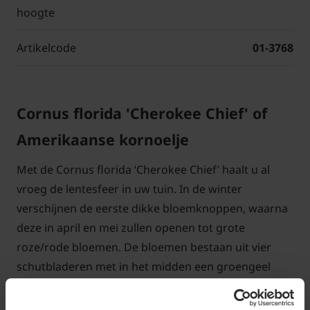
hoogte
Artikelcode
01-3768
Cornus florida 'Cherokee Chief' of
Amerikaanse kornoelje
Met de Cornus florida ‘Cherokee Chief’ haalt u al
vroeg de lentesfeer in uw tuin. In de winter
verschijnen de eerste dikke bloemknoppen, waarna
deze in april en mei zullen openen tot grote
roze/rode bloemen. De bloemen bestaan uit vier
schutbladeren met in het midden een groengeel
knopje. In tegenstelling tot andere soorten
kornoelje, verschijnen dus eerst de bloemen en