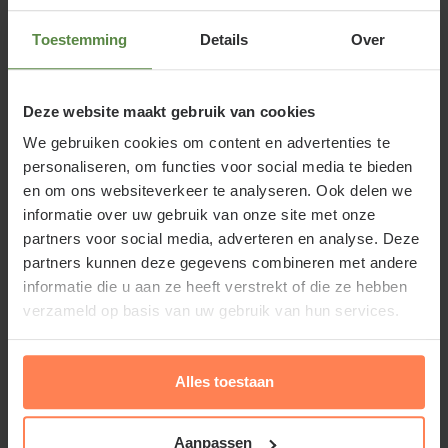
daarna pas de bladeren. Het blad hangt in de
Toestemming
Details
Over
nazomer naar beneden, wat volkomen normaal is
voor deze tuinplant. In de herfst zal het blad
verkleuren van geel tot rood en zelfs diep purper.
Deze website maakt gebruik van cookies
Deze langzaam groeiende, bijzondere struik komt
We gebruiken cookies om content en advertenties te
als solitair perfect tot zijn recht.
personaliseren, om functies voor social media te bieden
en om ons websiteverkeer te analyseren. Ook delen we
informatie over uw gebruik van onze site met onze
partners voor social media, adverteren en analyse. Deze
partners kunnen deze gegevens combineren met andere
Standplaats Cornus florida 'Cherokee
informatie die u aan ze heeft verstrekt of die ze hebben
verzameld op basis van uw gebruik van hun services.
Chief'
Plaats de Amerikaanse kornoelje in een humusrijke
Alles toestaan
en goed doorlatende grond in de zon of
halfschaduw. Wij raden aan om tuinturf te
Lees meer
Aanpassen
vermengen in het plantgat. Geef de struik daarnaast