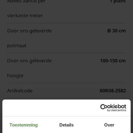
Advies aantal per
1 plant
vierkante meter
Door ons geleverde
Ø 30 cm
potmaat
Door ons geleverde
100-150 cm
hoogte
Artikelcode
60R08-2582
Corylus avellana 'Aurea' of Hazelaar
Toestemming
Details
Over
Corylus avellana 'Aurea' wordt als volgroeide