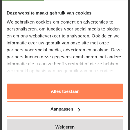
tuinplant ongeveer 5 m hoog en wel 4,5 m breed en
Deze website maakt gebruik van cookies
is daarom vooral geschikt voor grotere tuinen en
We gebruiken cookies om content en advertenties te
openbaar groen. Het is een meerstammige struik,
personaliseren, om functies voor social media te bieden
die onopvallend bloeit in februari-maart. De
en om ons websiteverkeer te analyseren. Ook delen we
bloemen zijn geelgroen en verschijnen in de late
informatie over uw gebruik van onze site met onze
winter. Het geelgroene blad komt na de bloei aan de
partners voor social media, adverteren en analyse. Deze
geborsteld behaarde takken. In het najaar
partners kunnen deze gegevens combineren met andere
verschijnen de eetbare hazelnoten. Het is een
informatie die u aan ze heeft verstrekt of die ze hebben
verzameld op basis van uw gebruik van hun services.
gemakkelijke tuinplant, die geen bijzondere eisen
stelt.
Alles toestaan
Standplaats Corylus avellana 'Aurea'
Aanpassen
Corylus avellana 'Aurea' staat het liefst op een wat
beschutte plaats in de zon of halfschaduw in een
normale, vochtige en doorlaatbare bodem.
Weigeren