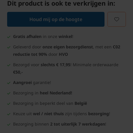
Dit product is ook te verkrijgen in:
Houd mij op de hoogte
Gratis afhalen
in onze
winkel
!
Geleverd door
onze eigen bezorgdienst
, met een
C02
reductie tot 90%
door
HVO
Bezorgd voor
slechts € 17,95
! Minimale orderwaarde
€50,-
Aangroei
garantie!
Bezorging in
heel Nederland!
Bezorging in beperkt deel van
België
Keuze uit
wel / niet thuis
zijn tijdens
bezorging
!
Bezorging binnen
2 tot uiterlijk 7 werkdagen
!