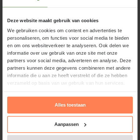
De Cupressocyparis leylandii 'Castlewellan Gold'
staat het liefst op een zonnige plek in de tuin. De
tuinplant kan met de juiste verzorging ook
Deze website maakt gebruik van cookies
uitstekend in een pot worden geplant. Geef de plant
We gebruiken cookies om content en advertenties te
dan tijdig water en extra voeding om de groei en
personaliseren, om functies voor social media te bieden
kleur van het blad op peil te houden.
en om ons websiteverkeer te analyseren. Ook delen we
informatie over uw gebruik van onze site met onze
partners voor social media, adverteren en analyse. Deze
partners kunnen deze gegevens combineren met andere
informatie die u aan ze heeft verstrekt of die ze hebben
Lees meer
Cupressocyparis leylandii
verzameld op basis van uw gebruik van hun services.
'Castlewellan Gold' snoeien en
Gerelateerde producten
Alles toestaan
onderhouden
Door de bonsaivorm jaarlijks 1 of 2 keer te snoeien
Aanpassen
blijft de tuinplant zijn vorm behouden. U kunt deze
cipres het hele jaar door snoeien, behalve wanneer