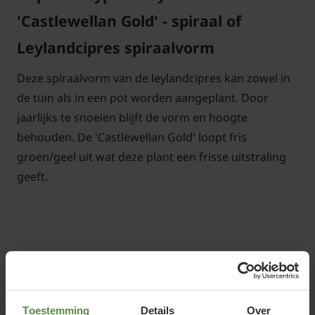
'Castlewellan Gold' - spiraal of
Leylandcipres spiraalvorm
Deze spiraalvorm van de leylandcipres kan zowel in
de tuin als in een pot worden aangeplant. Door
jaarlijks te snoeien blijft de vorm en hoogte
behouden. De 'Castlewellan Gold' loopt fris
groen/geel uit wat deze plant een frisse uitstraling
geeft.
Standplaats Cupressocyparis
leylandii 'Castlewellan Gold'
Toestemming
Details
Over