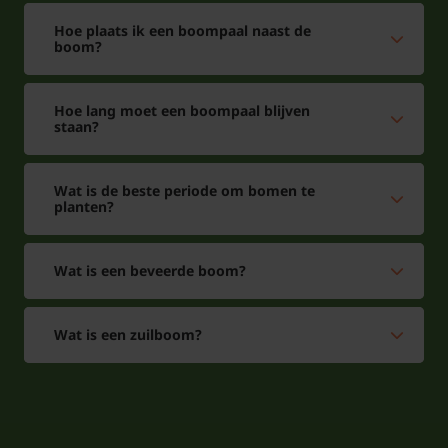
Dakplataan Platanus hispanica
Hoe plaats ik een boompaal naast de
Hoeveel ruimte heeft een dakplataan
boom?
nodig?
Het is een stevige groeier, daarom adviseren wij de
Hoe lang moet een boompaal blijven
staan?
dakplataan bv. 200 tot 300 cm uit elkaar aan te
planten.
Wat is de beste periode om bomen te
planten?
Hoe snel groeit een dakplataan?
Wat is een beveerde boom?
Een dakplataan is een snelle groeier. De boom kan
wel 30 tot 60 centimeter per jaar groeien. Dit
Wat is een zuilboom?
betekent dat je in een relatief korte tijd kunt
genieten van een volgroeide boom in je tuin.