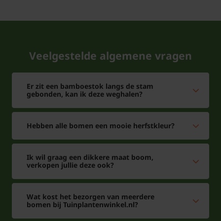
Pas op met snoeien in de zomer. Aan de onderzijde
van het blad bevinden zich fijne haartjes die
Veelgestelde algemene vragen
loskomen bij aanraking. Dit kan leiden tot irritaties
aan de luchtwegen. Gebruik in dat geval een
Er zit een bamboestok langs de stam
mondkapje. Snoeien bij vochtig weer helpt ook. Als
gebonden, kan ik deze weghalen?
de bladeren nat zijn kan het stof niet van de
bladeren dwarrelen. Dakplataan Platanus hispanica
Hebben alle bomen een mooie herfstkleur?
snoeien is uiteraard makkelijker wanneer het blad
van de bomen gevallen is.
Ik wil graag een dikkere maat boom,
verkopen jullie deze ook?
Wat kost het bezorgen van meerdere
Veelgestelde vragen over
bomen bij Tuinplantenwinkel.nl?