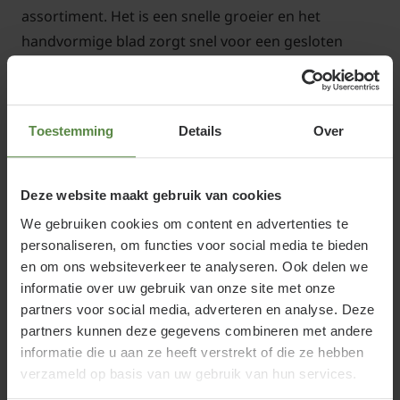
assortiment. Het is een snelle groeier en het
handvormige blad zorgt snel voor een gesloten
bladerdek. Op latere leeftijd krijgt de stam van deze
prachtige dakboom een afschilferende bast. Dit
levert een zeer kenmerkend beeld op dat
Toestemming
Details
Over
Mediteraans aandoet.
Omdat de dakplataan door zijn natuurlijke parasol
en grote bladeren snel voor schaduw en verkoeling
Deze website maakt gebruik van cookies
zorgt tijdens de warme zomerdagen is dit een van
We gebruiken cookies om content en advertenties te
onze favorieten. De bladeren van een Dakplataan
personaliseren, om functies voor social media te bieden
hebben een dofgroene kleur in de zomer en
en om ons websiteverkeer te analyseren. Ook delen we
informatie over uw gebruik van onze site met onze
verkleuren in het najaar van geel tot warmbruin.
partners voor social media, adverteren en analyse. Deze
partners kunnen deze gegevens combineren met andere
Standplaats Dakplataan
informatie die u aan ze heeft verstrekt of die ze hebben
verzameld op basis van uw gebruik van hun services.
Als er een boom kan groeien op elke grond dan is