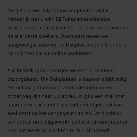
Zorgeloos uw Dakplataan aanplanten, dat is
natuurlijk wat u wilt! Bij Tuinplantenwinkel.nl
De Dakplataan valt niet onder de kleine bomen maar
verkopen we altijd A-kwaliteit planten en bomen van
er is een versie die minder snel groeit dat is de
de allerbeste kwekers. Daarnaast geven we
Dakplataan compact. Deze Dakplataan word
aangroei garantie op uw Dakplataan en alle andere
gekozen voor mensen die wel het blad wensen van
tuinplanten die we online aanbieden.
een Dakplataan, maar niet de groei snelheid zodat
het een niet te grote bomen worden. Bij de
Alle bestellingen bezorgen we met onze eigen
Dakplataan compact groeien andere planten ook
bezorgdienst. Uw Dakplataan is daarom altijd veilig
beter bv. vaste planten en struiken het wortelgestel
en met zorg onderweg. Zodra de tuinplanten
blijft ook wat compacter. We adviseren bij beide om
onderweg zijn naar uw adres, krijgt u een mail met
een
boompaal
en twee boompalen bij te zetten voor
daarin een track and trace code met tijdsblok van
de begin jaren. U kunt de Dakplataan jaarrond
aankomst op het aangegeven adres. Dit tijdsblok
aanplanten dat is geen probleem.
wordt real-time bijgewerkt, zodat u bij kunt houden
hoe laat we er verwachten te zijn. Als u heeft