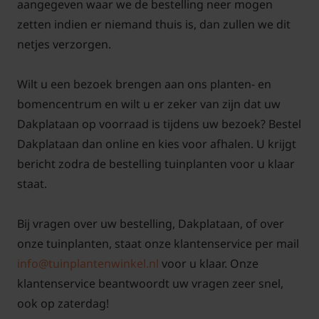
aangegeven waar we de bestelling neer mogen
zetten indien er niemand thuis is, dan zullen we dit
Dakplataan snoeien en onderhouden
netjes verzorgen.
De sterke groei van de Dakplataan, Platanus
Wilt u een bezoek brengen aan ons planten- en
hispanica vraagt om een stevige snoei in de
bomencentrum en wilt u er zeker van zijn dat uw
wintermaanden. Hier heeft deze dakboom geen
Dakplataan op voorraad is tijdens uw bezoek? Bestel
moeite mee. U kunt de takken van de Dakplataan
Dakplataan dan online en kies voor afhalen. U krijgt
compleet terugknippen tot aan de hoofdtakken
bericht zodra de bestelling tuinplanten voor u klaar
zodat hij de vierkante dakvorm behoudt. Op den
staat.
duur ontstaat dan een zeer knoestig uiterlijk. Een
andere methode is het deels terugknippen van de
Bij vragen over uw bestelling, Dakplataan, of over
scheuten / takken waardoor een vertakt netwerk
onze tuinplanten, staat onze klantenservice per mail
ontstaat, door middel van de nieuwe takken. De
info@tuinplantenwinkel.nl
voor u klaar. Onze
ideale snoeiperiode van de Dakplataan ligt tussen
klantenservice beantwoordt uw vragen zeer snel,
oktober en maart.
ook op zaterdag!