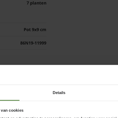
7 planten
borders, dijken, akker
droogtetolerantie. De 
pionierplant op droge,
Pot 9x9 cm
De plant heeft een gem
tweejarige plant die ee
86N19-11999
bloeiperiode loopt van
goed gecombineerd wor
voorkeur voor de stan
en
komt van de gaffelvormig
slangentong.
Kenmerken van 
Details
Slangenkruid (Echium v
die in Nederland inhee
 van cookies
stekelig behaarde blad