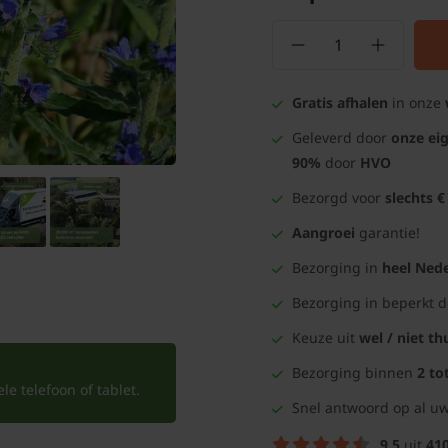
Gratis afhalen
in onze
Geleverd door
onze ei
90%
door
HVO
Bezorgd voor
slechts €
Aangroei
garantie!
Bezorging in
heel Nede
Bezorging in beperkt 
Keuze uit
wel / niet th
Bezorging binnen
2 to
e telefoon of tablet.
Snel antwoord op al uw
9.5
uit
41