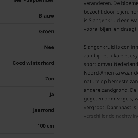
Mei - September
veranderen. De bloeme
bezocht door bijen, hom
Blauw
is Slangenkruid een wa
vooral bijen, en draagt 
Groen
Slangenkruid is een in
Nee
aan bij het lokale eco
Goed winterhard
soort omvat Nederland,
Noord-Amerika waar de 
Zon
nature op bemeste zand
andere zandgrond. De
Ja
gegeten door vogels, 
vergroot. Daarnaast is
Jaarrond
verschillende nachtvli
100 cm
Echium vulgare is een p