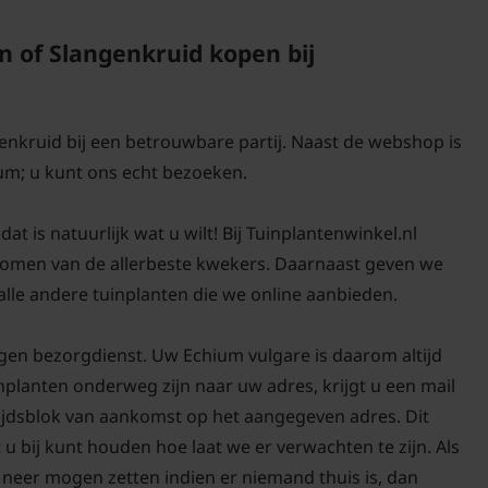
verkleuren van paars n
 of Slangenkruid kopen bij
aan nectar en trekken 
waaronder honingbijen,
insecten. Slangenkruid
genkruid bij een betrouwbare partij. Naast de webshop is
levert een belangrijke b
um; u kunt ons echt bezoeken.
het landschap.
t is natuurlijk wat u wilt! Bij Tuinplantenwinkel.nl
Dankzij zijn ecologisc
 bomen van de allerbeste kwekers. Daarnaast geven we
keuze voor wie een inse
lle andere tuinplanten die we online aanbieden.
Slangenkruid te combi
kleurrijke en gevarieer
gen bezorgdienst. Uw Echium vulgare is daarom altijd
aantrekkelijk blijft voo
nplanten onderweg zijn naar uw adres, krijgt u een mail
tijdsblok van aankomst op het aangegeven adres. Dit
Hoewel Slangenkruid in
 u bij kunt houden hoe laat we er verwachten te zijn. Als
noordoostelijk Nederla
neer mogen zetten indien er niemand thuis is, dan