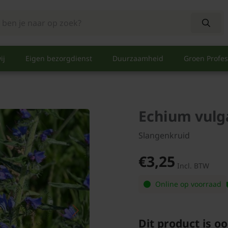
ij
Eigen bezorgdienst
Duurzaamheid
Groen Profes
Echium vulg
Slangenkruid
€3,25
Incl. BTW
Online op voorraad
Dit product is oo