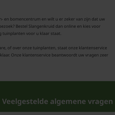
de plant ook in Noord-A
voelt op arme, droge g
verspreidt zich gemakke
n- en bomencentrum en wilt u er zeker van zijn dat uw
zich als vaste plant in
bezoek? Bestel Slangenkruid dan online en kies voor
g tuinplanten voor u klaar staat.
De Nederlandse naam S
uiterlijk van de plant,
are, of over onze tuinplanten, staat onze klantenservice
afkomstig is van het Gr
klaar. Onze klantenservice beantwoordt uw vragen zeer
benamingen zijn Adderk
zijn stekelig behaarde
grote ecologische waar
aanvulling voor iedere t
schoonheid hoog in het
Veelgestelde algemene vragen
Zonnige standpl
Voor Slangenkruid is e