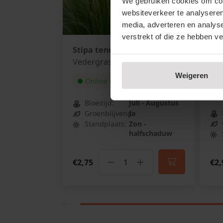
We gebruiken cookies om cont
websiteverkeer te analyseren
media, adverteren en analys
verstrekt of die ze hebben v
Stipa tenuissima 'Ponytails'
Ver
'B
Vedergras
IJz
Weigeren
Online op voorraad
Bloeitijd:
Juli - Augustus
Groenblijvend:
Ja
Standplaats:
Zon -
halfschaduw
€2,75
€2,