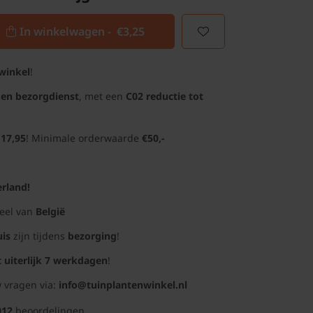
In winkelwagen -
€3,25
winkel
!
gen bezorgdienst
, met een
C02 reductie tot
 17,95
! Minimale orderwaarde
€50,-
rland!
deel van
België
uis
zijn tijdens
bezorging
!
t uiterlijk 7 werkdagen
!
 vragen via:
info@tuinplantenwinkel.nl
012
beoordelingen