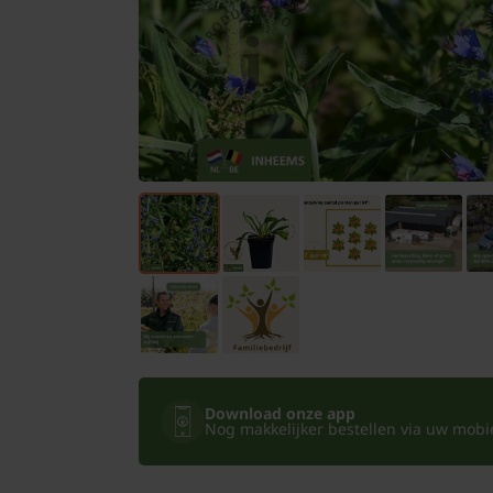
Bomen
Leibomen
Bloembollen
Tuinbenodigdheden
Kamerplanten
Bloempotten
Download onze app
Nog makkelijker bestellen via uw mobiel