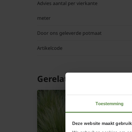
Advies aantal per vierkante
meter
Door ons geleverde potmaat
Artikelcode
Gerelateerde product
Toestemming
Deze website maakt gebruik