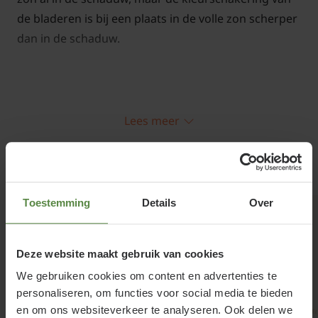
de bladeren is bij een plaats in de volle zon scherper
dan in de schaduw.
Lees meer
Euonymus japonicus 'Aurea' snoeien
en onderhouden
Gerelateerde producten
Snoei deze bolvorm een tot twee keer per jaar om
de vorm te behouden. Snoeien kan het hele jaar
Toestemming
Details
Over
door behalve bij vorst en extreme hitte.
Deze website maakt gebruik van cookies
We gebruiken cookies om content en advertenties te
personaliseren, om functies voor social media te bieden
Potmaat:
en om ons websiteverkeer te analyseren. Ook delen we