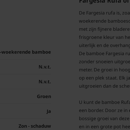
Fargesia Rufa o
De Fargesia rufa is, zo
woekerende bamboesoort
met zijn fijnere blade
frisgroene kleur van he
uiterlijk en de overha
t-woekerende bamboe
De bamboe Fargesia ru
zonder snoeien uitgroe
N.v.t.
meter. De groei in hoog
op een plek staat. Elk
N.v.t.
uitgroeien dan de sche
Groen
U kunt de bamboe Rufa
een border. Door ze in 
Ja
bossige groei van dez
Zon - schaduw
en in een grote pot he