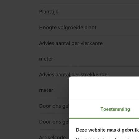
Planttijd
Hoogte volgroeide plant
Advies aantal per vierkante
meter
Advies aantal per strekkende
meter
Door ons geleverde potmaat
Toestemming
Door ons geleverde hoogte
Deze website maakt gebruik
Artikelcode