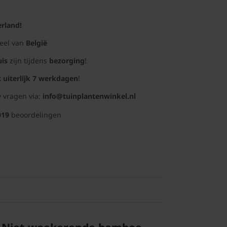
rland!
deel van
België
uis
zijn tijdens
bezorging
!
t uiterlijk 7 werkdagen
!
 vragen via:
info@tuinplantenwinkel.nl
019
beoordelingen