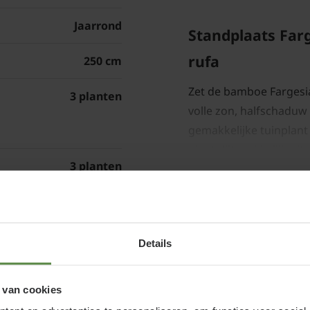
Jaarrond
Standplaats Far
rufa
250 cm
Zet de bamboe Fargesia 
3 planten
volle zon, halfschaduw o
gemakkelijke tuinplant
plant dijt makkelijk uit
3 planten
maar zorg wel voor een
bamboe in een pot pla
aandacht. Vooral in de
plant voldoende water 
Ø 23 cm
Details
groeiseizoen regelmati
kleur blijven behouden
Keuze afhankelijk
 van cookies
Tijdens de wintermaan
66R02A-2908