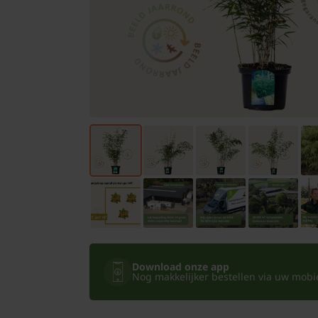
Bomen
Leibomen
Bloembollen
Tuinbenodigdheden
Kamerplanten
Bloempotten
Download onze app
Nog makkelijker bestellen via uw mobiel