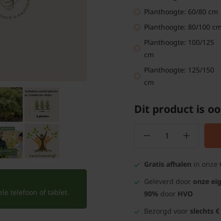
Planthoogte: 60/80 cm
Planthoogte: 80/100 c
Planthoogte: 100/125
cm
Planthoogte: 125/150
cm
Dit product is oo
Gratis afhalen
in onze
Geleverd door
onze ei
e telefoon of tablet.
90%
door
HVO
Bezorgd voor
slechts €