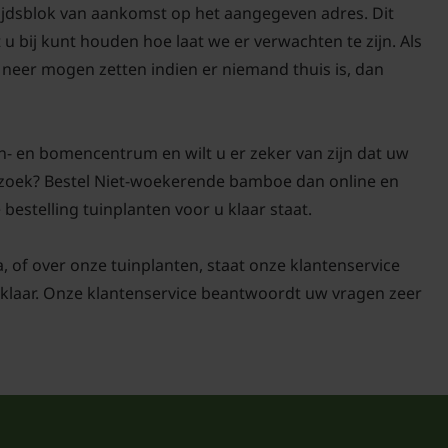
tijdsblok van aankomst op het aangegeven adres. Dit
Advies aantal p
 u bij kunt houden hoe laat we er verwachten te zijn. Als
neer mogen zetten indien er niemand thuis is, dan
n- en bomencentrum en wilt u er zeker van zijn dat uw
Maatvoering (in
bezoek? Bestel Niet-woekerende bamboe dan online en
cm.)
 bestelling tuinplanten voor u klaar staat.
a, of over onze tuinplanten, staat onze klantenservice
50/60
klaar. Onze klantenservice beantwoordt uw vragen zeer
60/80
80/100
100/125