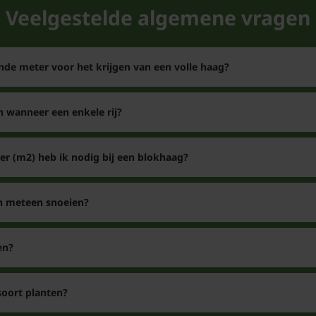
Veelgestelde algemene vragen
U kunt de gewenste ma
aantal bepalen. Dit aan
winkelmand.
nde meter voor het krijgen van een volle haag?
Let op!
n wanneer een enkele rij?
De pot is NIET meege
Het is de daadwerkeli
er (m2) heb ik nodig bij een blokhaag?
Veelgestelde vr
en meteen snoeien?
Rufa
Hoe groot wordt
en?
Antwoord: Afhankelijk 
plant ca. 250 cm hoog 
soort planten?
elke gewenste hoogte