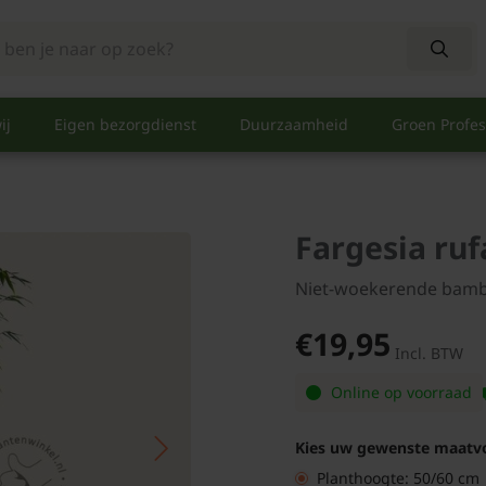
ij
Eigen bezorgdienst
Duurzaamheid
Groen Profes
Fargesia ruf
Niet-woekerende bam
€19,95
Incl. BTW
Online op voorraad
Kies uw gewenste maatv
Planthoogte: 50/60 cm