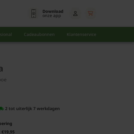
Download
onze app
sional
Cadeaubonnen
Klantenservice
a
boe
2 tot uiterlijk 7 werkdagen
oering
€19,95