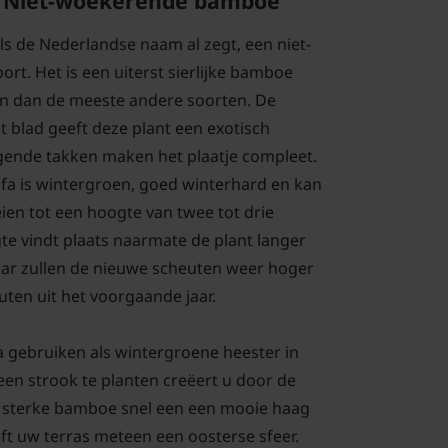
f Niet-woekerende bamboe
als de Nederlandse naam al zegt, een niet-
. Het is een uiterst sierlijke bamboe
ren dan de meeste andere soorten. De
t blad geeft deze plant een exotisch
ngende takken maken het plaatje compleet.
fa is wintergroen, goed winterhard en kan
ien tot een hoogte van twee tot drie
te vindt plaats naarmate de plant langer
 jaar zullen de nieuwe scheuten weer hoger
uten uit het voorgaande jaar.
 gebruiken als wintergroene heester in
een strook te planten creëert u door de
e sterke bamboe snel een een mooie haag
eft uw terras meteen een oosterse sfeer.