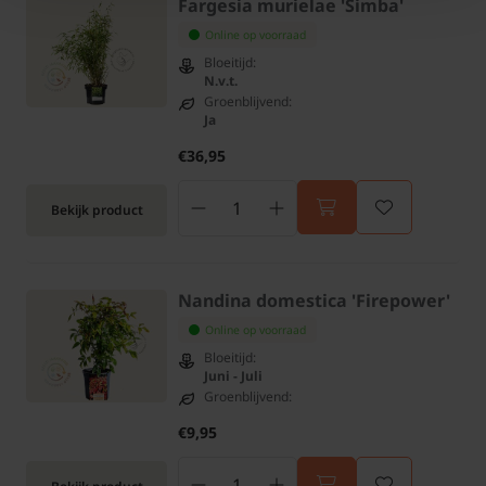
Fargesia murielae 'Simba'
Online op voorraad
Bloeitijd:
N.v.t.
Groenblijvend:
Ja
€36,95
Bekijk product
Nandina domestica 'Firepower'
Online op voorraad
Bloeitijd:
Juni - Juli
Groenblijvend:
€9,95