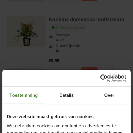
Nandina domestica 'Gulfstream'
Online op voorraad
Bloeitijd:
N.v.t.
Groenblijvend:
Ja
€9,95
Bekijk product
Toestemming
Details
Over
Nandina domestica 'Magical
Sunrise'
Online op voorraad
Deze website maakt gebruik van cookies
Bloeitijd:
We gebruiken cookies om content en advertenties te
N.v.t.
Groenblijvend:
personaliseren, om functies voor social media te bieden