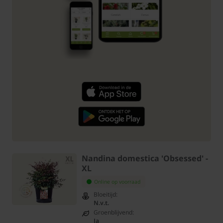
Nandina domestica 'Obsessed' -
XL
Online op voorraad
Bloeitijd:
N.v.t.
Groenblijvend:
Ja