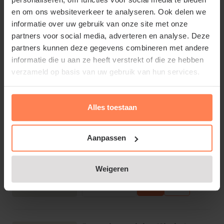
Ja
en om ons websiteverkeer te analyseren. Ook delen we
€9,95
informatie over uw gebruik van onze site met onze
partners voor social media, adverteren en analyse. Deze
partners kunnen deze gegevens combineren met andere
Bekijk product
informatie die u aan ze heeft verstrekt of die ze hebben
verzameld op basis van uw gebruik van hun services.
Fargesia murielae 'Jumbo'
Online op voorraad
Alles toestaan
Bloeitijd:
N.v.t.
Groenblijvend:
Aanpassen
Half groenblijvend
€35,95
Weigeren
Bekijk product