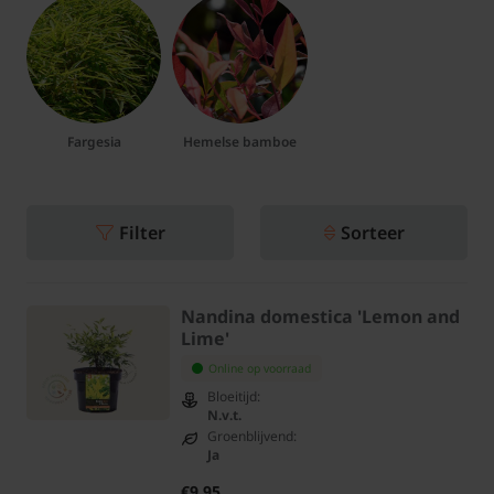
Fargesia
Hemelse bamboe
Filter
Sorteer
Nandina domestica 'Lemon and
Lime'
Online op voorraad
Bloeitijd:
N.v.t.
Groenblijvend:
Ja
€9,95