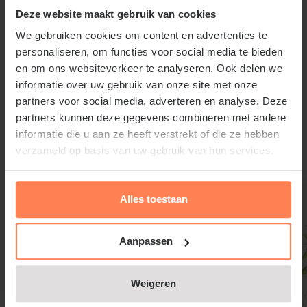
Deze website maakt gebruik van cookies
We gebruiken cookies om content en advertenties te
personaliseren, om functies voor social media te bieden
Geranium 'Azure Rush' snoeien en
en om ons websiteverkeer te analyseren. Ook delen we
informatie over uw gebruik van onze site met onze
onderhouden
partners voor social media, adverteren en analyse. Deze
Lees meer
partners kunnen deze gegevens combineren met andere
Deze tuinplant sterft in de winter boven de grond af;
informatie die u aan ze heeft verstrekt of die ze hebben
verwijder in de vroege lente alle afgestorven
verzameld op basis van uw gebruik van hun services.
Gerelateerde producten
plantenresten zodat de jonge, frisse scheuten van
Geranium 'Azure Rush' weer kunnen uitgroeien.
Alles toestaan
Verwijderen van uitgebloeide bloemen bevordert de
kans op een weelderige, tweede bloei.
Aanpassen
Weigeren