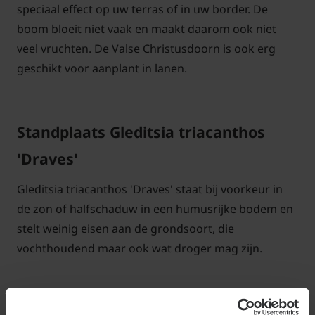
speciaal effect op uw terras of in uw border. De
boom bloeit niet vaak en maakt daarom ook niet
veel vruchten. De Valse Christusdoorn is ook erg
geschikt voor aanplant in lanen.
Standplaats Gleditsia triacanthos
'Draves'
Gleditsia triacanthos 'Draves' staat bij voorkeur in
de zon of halfschaduw in een humusrijke bodem en
stelt weinig eisen aan de grondsoort, die
vochthoudend maar ook wat droger mag zijn.