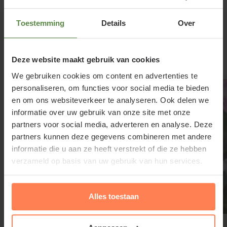
Gleditsia triacanthos 'Draves'
Toestemming
Details
Over
Lees meer
snoeien en onderhouden
De traag groeiende Valse Christusdoorn hoeft niet
Deze website maakt gebruik van cookies
Gerelateerde producten
gesnoeid te worden; soms kunnen er door harde
We gebruiken cookies om content en advertenties te
wind takken afbreken. Vormverstorende takken
personaliseren, om functies voor social media te bieden
kunnen in de winter op een vorstvrije dag worden
en om ons websiteverkeer te analyseren. Ook delen we
weggeknipt.
informatie over uw gebruik van onze site met onze
partners voor social media, adverteren en analyse. Deze
partners kunnen deze gegevens combineren met andere
informatie die u aan ze heeft verstrekt of die ze hebben
Bomen van tuinplantenwinkel.nl kunt u jaarrond
verzameld op basis van uw gebruik van hun services.
planten. Dit kan omdat we al onze bomen in pot
leveren. Aanplanten in de herfst, winter, lente én
zomer is dus altijd mogelijk, met
Alles toestaan
aangroeigarantie!