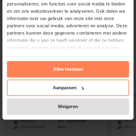
personaliseren, om functies voor social media te bieden
éénjarig hout.
en om ons websiteverkeer te analyseren. Ook delen we
informatie over uw gebruik van onze site met onze
partners voor social media, adverteren en analyse. Deze
partners kunnen deze gegevens combineren met andere
informatie die u aan ze heeft verstrekt of die ze hebben
verzameld op basis van uw gebruik van hun services.
Alles toestaan
Aanpassen
Hibiscus syriacus 'Oiseau Blue'
Hibiscu
Altheastruik
Altheast
Weigeren
Online op voorraad
Onlin
Bloeitijd:
Juli - September
Bloeiti
Groenblijvend:
Nee
Groenb