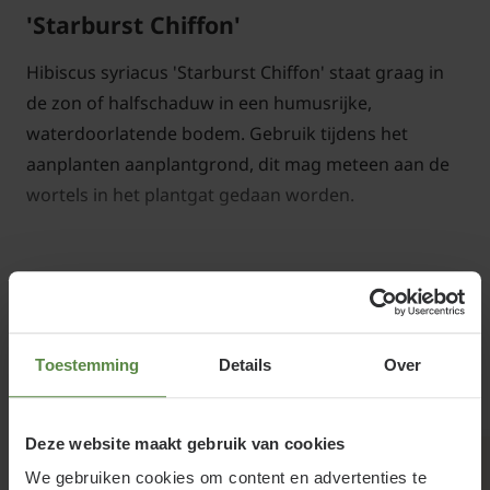
'Starburst Chiffon'
Hibiscus syriacus 'Starburst Chiffon' staat graag in
de zon of halfschaduw in een humusrijke,
waterdoorlatende bodem. Gebruik tijdens het
aanplanten aanplantgrond, dit mag meteen aan de
wortels in het plantgat gedaan worden.
Lees meer
Hibiscus syriacus 'Starburst Chiffon'
snoeien en onderhouden
Toestemming
Details
Over
Gerelateerde producten
Het weghalen van uitgebloeide bloemen, stimuleert
Deze website maakt gebruik van cookies
de vorming van nieuwe knoppen. Vormsnoei is in de
vroege lente mogelijk, want de tuinplant bloeit op
We gebruiken cookies om content en advertenties te