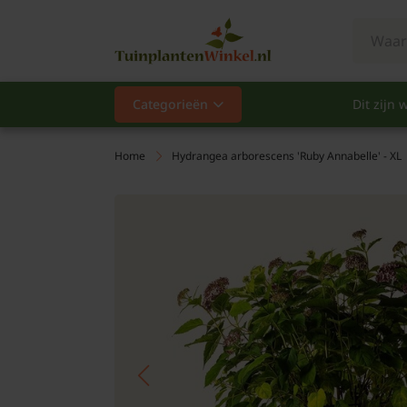
Categorieën
Dit zijn w
Categorieën
Populair
Home
Hydrangea arborescens 'Ruby Annabelle' - XL
Vaste planten
Heesters
Hagen
Klimplanten
Fruit