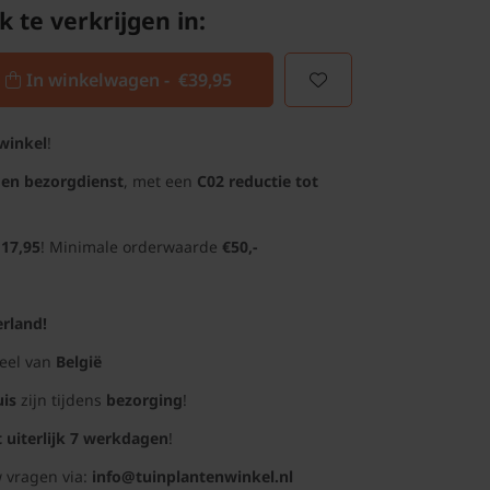
k te verkrijgen in:
In winkelwagen -
€39,95
winkel
!
gen bezorgdienst
, met een
C02 reductie tot
 17,95
! Minimale orderwaarde
€50,-
rland!
deel van
België
uis
zijn tijdens
bezorging
!
t uiterlijk 7 werkdagen
!
 vragen via:
info@tuinplantenwinkel.nl