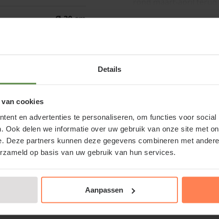
rond maart-april terug
grond. De malste sche
Ø 30 cm
bloemen verschijnen op 
hortensia uit tot onge
jaar 30-40 ( gesnoeid ),
tuinplant voeding in h
zomer 60-80 cm
Details
en breng eventueel jaa
voet van de plant. Dit
21R14A-5009
 van cookies
ent en advertenties te personaliseren, om functies voor social
. Ook delen we informatie over uw gebruik van onze site met on
LET OP:
e. Deze partners kunnen deze gegevens combineren met andere i
s 'Ruby Annabelle' - XL kopen of
erzameld op basis van uw gebruik van hun services.
n bij Tuinplantenwinkel.nl
VOORJAAR: In het voorj
teruggesnoeid is, de p
nsia roze annebelle bij een betrouwbare partij. Naast de
Aanpassen
aangegeven maar groei
 bomencentrum; u kunt ons echt bezoeken.