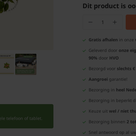
Dit product is oo
Gratis afhalen
in onze
Geleverd door
onze ei
90%
door
HVO
Bezorgd voor
slechts €
Aangroei
garantie!
Bezorging in
heel Nede
Bezorging in beperkt 
Keuze uit
wel / niet th
e telefoon of tablet.
Bezorging binnen
2 to
Snel antwoord op al uw