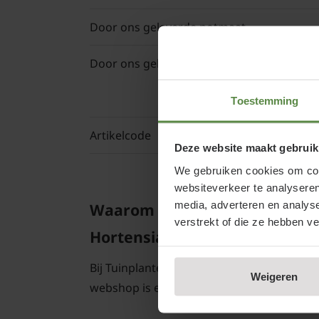
Door ons geleverde potmaat
Door ons geleverde hoogte
voor
Toestemming
Artikelcode
Deze website maakt gebruik
We gebruiken cookies om cont
websiteverkeer te analyseren
media, adverteren en analys
Waarom Hydrangea arborescen
verstrekt of die ze hebben v
Hortensia roze annebelle kope
Bij Tuinplantenwinkel.nl koopt u een Horte
Weigeren
webshop is er ook een groot planten- en