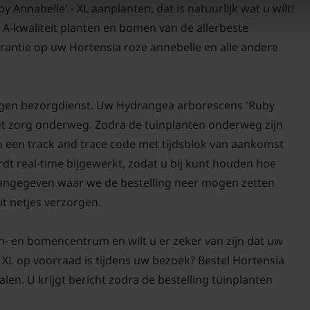
nnabelle' - XL aanplanten, dat is natuurlijk wat u wilt!
d A-kwaliteit planten en bomen van de allerbeste
Voor alle grote plante
antie op uw Hortensia roze annebelle en alle andere
eigen bezorgdienst. Uw Hydrangea arborescens 'Ruby
 met zorg onderweg. Zodra de tuinplanten onderweg zijn
in een track and trace code met tijdsblok van aankomst
rdt real-time bijgewerkt, zodat u bij kunt houden hoe
t aangegeven waar we de bestelling neer mogen zetten
it netjes verzorgen.
n- en bomencentrum en wilt u er zeker van zijn dat uw
XL op voorraad is tijdens uw bezoek? Bestel Hortensia
len. U krijgt bericht zodra de bestelling tuinplanten