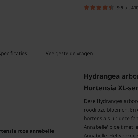
9.5
uit
41
Specificaties
Veelgestelde vragen
Hydrangea arbor
Hortensia
XL-ser
Deze Hydrangea arbores
roodroze bloemen. En d
hortensia's uit deze fa
Annabelle' bloeit met 
tensia roze annebelle
Annabelle. Het voordeel