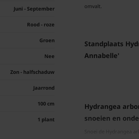
omvalt.
Juni - September
Rood - roze
Groen
Standplaats Hyd
Annabelle'
Nee
Zon - halfschaduw
Jaarrond
100 cm
Hydrangea arbor
s
noeien en ond
1 plant
Snoei de Hydrangea arb