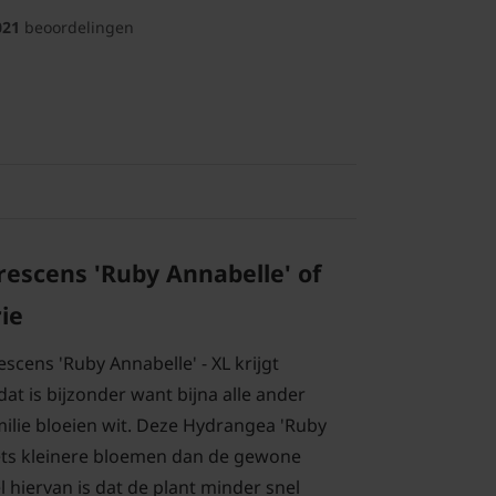
021
beoordelingen
escens 'Ruby Annabelle' of
ie
cens 'Ruby Annabelle' - XL krijgt
at is bijzonder want bijna alle ander
milie bloeien wit. Deze Hydrangea 'Ruby
iets kleinere bloemen dan de gewone
 hiervan is dat de plant minder snel