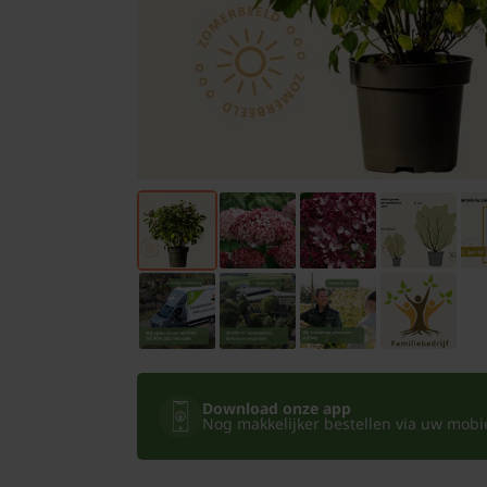
Bomen
Leibomen
Bloembollen
Tuinbenodigdheden
Kamerplanten
Bloempotten
Download onze app
Nog makkelijker bestellen via uw mobiel