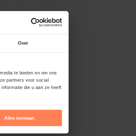
 tot op 10 tot 30 centimeter boven de
uten ontwikkelen de grootste bloemen. De
Lees meer
het eenjarige hout. Ieder jaar groeit deze
veer 100 centimeter hoogte. Geef de
et voorjaar in de vorm van organische mest
Over
rlijks een laag compost aan rondom de
 zorgt voor een optimale voedingsbodem.
 media te bieden en om ons
ze partners voor social
nformatie die u aan ze heeft
aar kan het zijn dat de plant al voor u
lant is dan bij levering iets lager dan
Alles toestaan
t dit jaar meteen mooi fris uit.