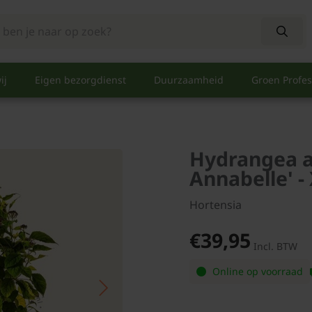
ij
Eigen bezorgdienst
Duurzaamheid
Groen Profes
Hydrangea a
Annabelle' -
Hortensia
€39,95
Incl. BTW
Online op voorraad