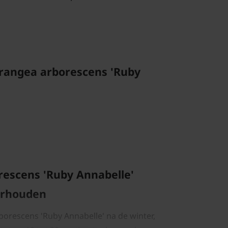
rangea arborescens 'Ruby
escens 'Ruby Annabelle'
erhouden
orescens 'Ruby Annabelle' na de winter,