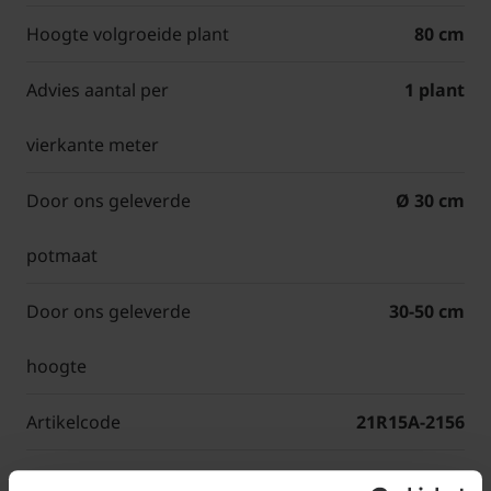
Hoogte volgroeide plant
80 cm
Advies aantal per
1 plant
vierkante meter
Door ons geleverde
Ø 30 cm
potmaat
Door ons geleverde
30-50 cm
hoogte
Artikelcode
21R15A-2156