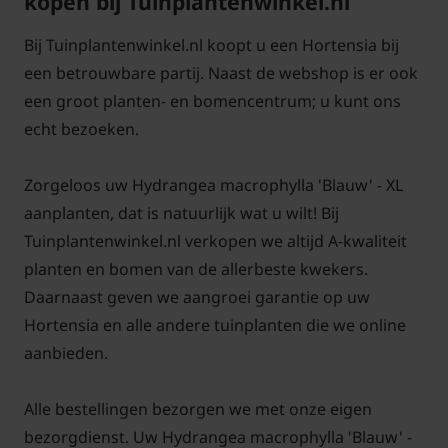
kopen bij Tuinplantenwinkel.nl
middel van uitdunnen; dit betekent dat men elk jaar
enkele takken vanaf de grond terug mag nemen.
Bij Tuinplantenwinkel.nl koopt u een Hortensia bij
Knip bij de Boerenhortensia elk jaar de oudste
een betrouwbare partij. Naast de webshop is er ook
takken onderaan de grond weg. Zo blijft de
een groot planten- en bomencentrum; u kunt ons
tuinplant jong en fris en heeft u elk jaar bloemen. De
echt bezoeken.
bloemen komen op overjarige takken. Strooi na de
bloei tuinturf rond de plantvoet voor het behoud
Zorgeloos uw Hydrangea macrophylla 'Blauw' - XL
van het zurige bodemmilieu.
aanplanten, dat is natuurlijk wat u wilt! Bij
Tuinplantenwinkel.nl verkopen we altijd A-kwaliteit
.
planten en bomen van de allerbeste kwekers.
Daarnaast geven we aangroei garantie op uw
Voor alle grote planten in de XL-serie
klik hier
Hortensia en alle andere tuinplanten die we online
aanbieden.
Alle bestellingen bezorgen we met onze eigen
bezorgdienst. Uw Hydrangea macrophylla 'Blauw' -