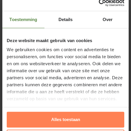
Hydrangea macrophylla 'Blauw' of
Hortensia
XL-serie
Toestemming
Details
Over
Vanuit Japan is Hydrangea macrophylla verspreid
Deze website maakt gebruik van cookies
over vele landen met een gematigd
klimaat. Hydrangea macrophylla 'Blauw' - XL is een
We gebruiken cookies om content en advertenties te
personaliseren, om functies voor social media te bieden
Boerenhortensia met grote blauwe bollen, die
en om ons websiteverkeer te analyseren. Ook delen we
bestaan uit kleine bloemetjes. Deze bloembollen
informatie over uw gebruik van onze site met onze
worden wel gedroogd. De Hortensia is niet
partners voor social media, adverteren en analyse. Deze
wintergroen, maar wel vorstbestendig. Door zijn
partners kunnen deze gegevens combineren met andere
veelzijdigheid kom je de tuinplant tegen op het
informatie die u aan ze heeft verstrekt of die ze hebben
balkon en terras maar ook als solitair of
verzameld op basis van uw gebruik van hun services.
vakbeplanting.
Alles toestaan
Standplaats Hydrangea macrophylla