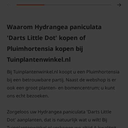
U kunt de Hortensia 'Dart's Little Dot' het beste in
een vochthoudende bodem neerzetten. Plaats de
Hydrangea paniculata 'Dart's Little Dot' in de zon tot
Waarom Hydrangea paniculata
halfschaduw. Deze heester is goed winterhard. In de
'Darts Little Dot' kopen of
bloeitijd verschijnen er bij de Hydrangea paniculata
'Dart's Little Dot' witte bloemen op stevige takken.
Pluimhortensia kopen bij
Tuinplantenwinkel.nl
Hoe kan ik Hydrangea paniculata
'Dart's Little Dot' snoeien?
Bij Tuinplantenwinkel.nl koopt u een Pluimhortensia
De Hydrangea paniculata 'Dart's Little Dot'
bij een betrouwbare partij. Naast de webshop is er
verdraagt forse snoei in het het vroege voorjaar.
ook een groot planten- en bomencentrum; u kunt
Vaak is de beste tijd eind maart. De plant kunt u
ons echt bezoeken.
terugsnoeien tot op het oude hout. De Hortensia zal
dan weer uitlopen met nieuwe uitlopers waar weer
Zorgeloos uw Hydrangea paniculata 'Darts Little
de mooie witte pluimen op gevormd gaan worden.
Dot' aanplanten, dat is natuurlijk wat u wilt! Bij
De Hortensia Dart's Little Dot' is een kleinblijvende
Tuinplantenwinkel.nl verkopen we altijd A-kwaliteit