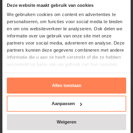
Hydrangea paniculata 'Darts Little Dot' groeit zowel
Deze website maakt gebruik van cookies
in de zon als in de schaduw en staat het liefst in een
We gebruiken cookies om content en advertenties te
goed doorlaatbare, vochthoudende, niet te natte
personaliseren, om functies voor social media te bieden
en om ons websiteverkeer te analyseren. Ook delen we
bodem.
informatie over uw gebruik van onze site met onze
partners voor social media, adverteren en analyse. Deze
partners kunnen deze gegevens combineren met andere
Lees meer
informatie die u aan ze heeft verstrekt of die ze hebben
Hydrangea paniculata 'Darts Little
verzameld op basis van uw gebruik van hun services.
Dot' snoeien en onderhouden
Gerelateerde producten
Alles toestaan
In maart kunt u het beste de Hydrangea paniculata
'Darts Little Dot' terugsnoeien tot op het oude hout.
Aanpassen
Daarna zal de tuinplant opnieuw uitlopen en gaan
bloeien op de nieuwe uitlopers.
Weigeren