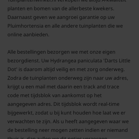
pluimhortensia.
planten en bomen van de allerbeste kwekers.
Daarnaast geven we aangroei garantie op uw
Mag de Hortensia 'Dart's Little Dot'
Pluimhortensia en alle andere tuinplanten die we
in de zon staan?
online aanbieden.
Pluimhortensia's mogen in de volle zon en
halfschaduw geplaatst worden, dus ook deze
Alle bestellingen bezorgen we met onze eigen
Hortensia 'Dart's Little Dot'. Heel belangrijk is om
bezorgdienst. Uw Hydrangea paniculata 'Darts Little
deze heester vroeg in het voorjaar tot op het oude
Dot' is daarom altijd veilig en met zorg onderweg.
hout af te knippen.
Zodra de tuinplanten onderweg zijn naar uw adres,
krijgt u een mail met daarin een track and trace
code met tijdsblok van aankomst op het
aangegeven adres. Dit tijdsblok wordt real-time
bijgewerkt, zodat u bij kunt houden hoe laat we er
verwachten te zijn. Als u heeft aangegeven waar we
de bestelling neer mogen zetten indien er niemand
thuis is, dan zullen we dit netjes verzorgen.