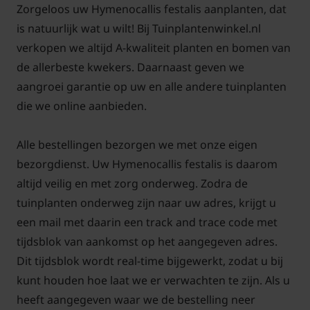
Zorgeloos uw Hymenocallis festalis aanplanten, dat
onderhouden
is natuurlijk wat u wilt! Bij Tuinplantenwinkel.nl
Als het blad verschijnt kunt u de planten vaker gaan
verkopen we altijd A-kwaliteit planten en bomen van
bewateren. Het is tevens goed om de plant
de allerbeste kwekers. Daarnaast geven we
regelmatig extra voeding te geven. Dit kan met een
aangroei garantie op uw en alle andere tuinplanten
organische meststof
die we online aanbieden.
of
kunstmest
. Na de bloei
kunt u minder water gaan geven en stopt u met het
voeding geven. De bladeren en uitgebloeide
Alle bestellingen bezorgen we met onze eigen
bloemen zullen nu langzaam afsterven. De voeding
bezorgdienst. Uw Hymenocallis festalis is daarom
uit de bladeren zal weer worden opgeslagen in de
altijd veilig en met zorg onderweg. Zodra de
bollen.
tuinplanten onderweg zijn naar uw adres, krijgt u
een mail met daarin een track and trace code met
tijdsblok van aankomst op het aangegeven adres.
Dit tijdsblok wordt real-time bijgewerkt, zodat u bij
kunt houden hoe laat we er verwachten te zijn. Als u
Hymenocallis festalis overwinteren
heeft aangegeven waar we de bestelling neer