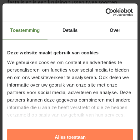
festalis en is een kruising tussen twee soorten
Hymenocallis. De bloemen zijn veel groter dan bij
veel andere Hymenocallis soorten en geuren
bovendien heerlijk.
Toestemming
Details
Over
Deze website maakt gebruik van cookies
We gebruiken cookies om content en advertenties te
Het bolgewas is goed geschikt om in potten te
personaliseren, om functies voor social media te bieden
zetten en heeft wat uiterlijk veel weg van
en om ons websiteverkeer te analyseren. Ook delen we
Agapanthus
. Uit de knol groeien in eerste instantie
informatie over uw gebruik van onze site met onze
brede langwerpige bladeren die worden gevolgd
partners voor social media, adverteren en analyse. Deze
door opgaande bloemstelen. Bovenaan de
partners kunnen deze gegevens combineren met andere
informatie die u aan ze heeft verstrekt of die ze hebben
bloemstelen staan uiteindelijk kransen met zuiver
verzameld op basis van uw gebruik van hun services.
witte bloemen die eenmaal bloeiend aangenaam
geuren. U kunt de bol ook in de volle grond
aanplanten vanaf mei.
Alles toestaan