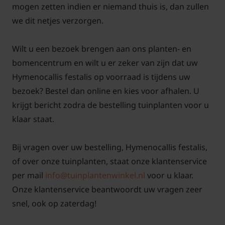
Hymenocallis is een van oorsprong tropische of
mogen zetten indien er niemand thuis is, dan zullen
subtropische plant en is in ons klimaat niet
we dit netjes verzorgen.
winterhard. De bollen kunnen het beste vorstvrij
worden overwinterd. Als u de bollen in een pot heeft
Wilt u een bezoek brengen aan ons planten- en
staan kunt u deze met pot en al op een vorstvrije
bomencentrum en wilt u er zeker van zijn dat uw
plaats overwinteren. Geef de bollen in pot af en toe
Hymenocallis festalis op voorraad is tijdens uw
wel wat water zodat ze niet uitdrogen. Het blad
bezoek? Bestel dan online en kies voor afhalen. U
sterft vaak deels af en kan in het voorjaar worden
krijgt bericht zodra de bestelling tuinplanten voor u
afgeknipt om plaats te maken voor de nieuwe groei.
klaar staat.
Bij vragen over uw bestelling, Hymenocallis festalis,
of over onze tuinplanten, staat onze klantenservice
Als u de bollen in de volle grond heeft staan, haalt u
per mail
info@tuinplantenwinkel.nl
voor u klaar.
deze uit de grond in het najaar. Zet deze dan in pot
Onze klantenservice beantwoordt uw vragen zeer
op een vorstvrije, maar koele plaats. Geef af en toe
snel, ook op zaterdag!
een beetje water zodat de bol niet uitdroogt.