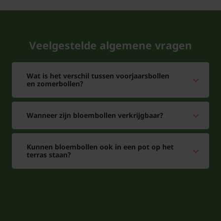
Veelgestelde algemene vragen
Veelgestelde vragen over
Hymenocallis festalis:
Wat is het verschil tussen voorjaarsbollen
en zomerbollen?
Is Hymenocallis festalis winterhard?
Antwoord: Dit bolgewas is hier in Nederland niet
Wanneer zijn bloembollen verkrijgbaar?
winterhard. Van oorsprong komt dit bolgewas uit
tropische en subtropische gebieden. De bollen
Kunnen bloembollen ook in een pot op het
kunnen het beste vorstvrij bewaard worden door de
terras staan?
pot binnen te zetten of door de bollen uit de grond
te halen en te bewaren in een pot.