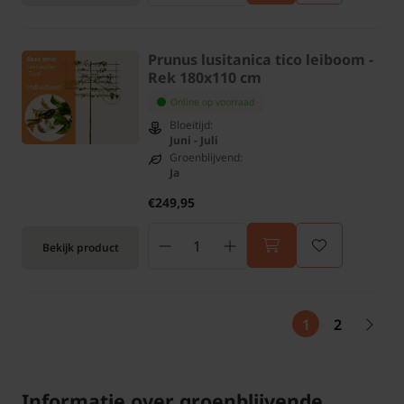
Prunus lusitanica tico leiboom -
Rek 180x110 cm
Online op voorraad
Bloeitijd:
Juni - Juli
Groenblijvend:
Ja
€249,95
Bekijk product
1
2
Informatie over groenblijvende