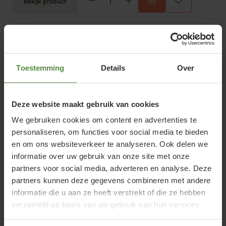
Bekijk product
Prunus lusitanica brenelia
leiboom - Rek 180x110 cm
Toestemming
Details
Over
Online op voorraad
Bloeitijd:
Mei - Juni
Groenblijvend:
Deze website maakt gebruik van cookies
Ja
We gebruiken cookies om content en advertenties te
€249,95
personaliseren, om functies voor social media te bieden
en om ons websiteverkeer te analyseren. Ook delen we
Bekijk product
informatie over uw gebruik van onze site met onze
partners voor social media, adverteren en analyse. Deze
partners kunnen deze gegevens combineren met andere
Prunus lusitanica brenelia
informatie die u aan ze heeft verstrekt of die ze hebben
leiboom - Rek 200x130 cm
verzameld op basis van uw gebruik van hun services.
Niet op voorraad