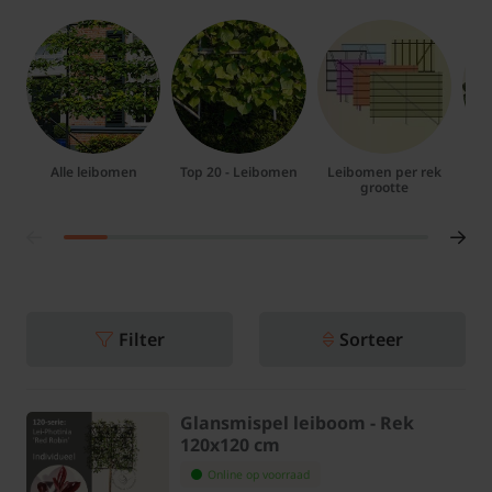
Alle leibomen
Top 20 - Leibomen
Leibomen per rek
grootte
Filter
Sorteer
Glansmispel leiboom - Rek
120x120 cm
Online op voorraad