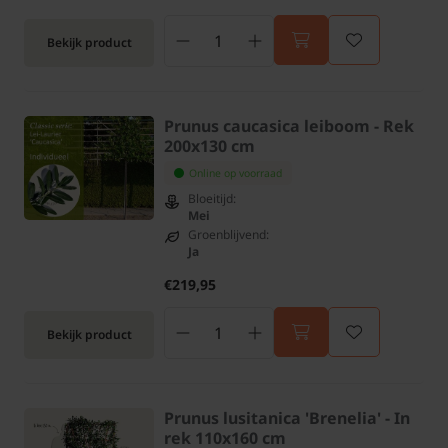
Bekijk product
Prunus caucasica leiboom - Rek
200x130 cm
Online op voorraad
Bloeitijd:
Mei
Groenblijvend:
Ja
€219,95
Bekijk product
Prunus lusitanica 'Brenelia' - In
rek 110x160 cm