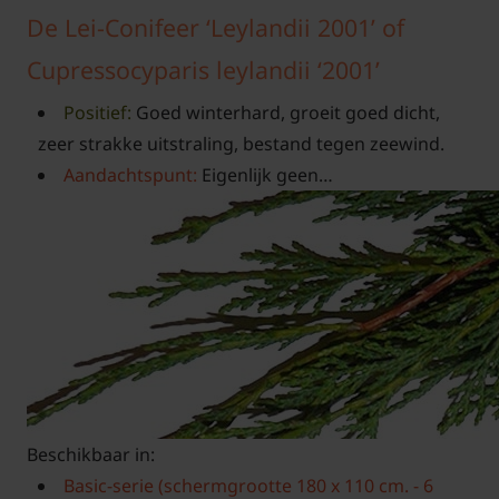
De Lei-Conifeer ‘Leylandii 2001’ of
Cupressocyparis leylandii ‘2001’
Positief:
Goed winterhard, groeit goed dicht,
zeer strakke uitstraling, bestand tegen zeewind.
Aandachtspunt:
Eigenlijk geen…
Beschikbaar in:
Basic-serie (schermgrootte 180 x 110 cm. - 6