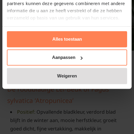
partners kunnen deze gegevens combineren met andere
informatie die u aan ze heeft verstrekt of die ze hebben
verzameld op basis van uw gebruik van hun services.
Alles toestaan
Beschikbaar in:
Aanpassen
Classic-serie (schermgrootte 200 x 130 cm. - 7
etages)
Weigeren
De roodbladige Lei-Beuk of Fagus
sylvatica ‘Atropunicea’
Positief:
Opvallende bladkleur, verdord blad
blijft in de winter aan, mooie herfstkleur, groeit
goed dicht, fijne vertakking, makkelijk in