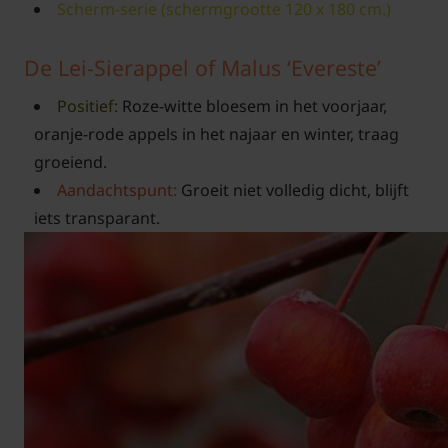
Scherm-serie (schermgrootte 120 x 180 cm.)
De Lei-Sierappel of Malus ‘Evereste’
Positief:
Roze-witte bloesem in het voorjaar,
oranje-rode appels in het najaar en winter, traag
groeiend.
Aandachtspunt:
Groeit niet volledig dicht, blijft
iets transparant.