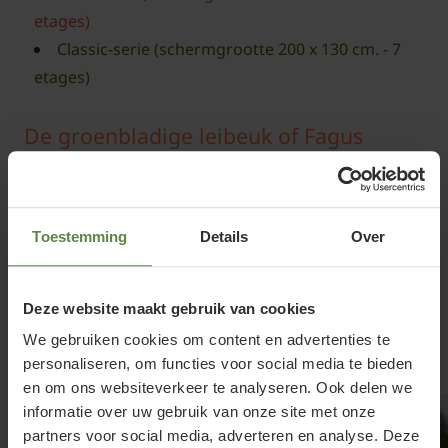
etages)
Classic-serie (schermgrootte 200 x 130 cm. - 7
etages)
De groenbladige leibeuk of Fagus
sylvatica
Positief:
Verdord blad blijft in de winter aan,
Toestemming
Details
Over
mooie herfstkleur, groeit goed dicht, fijne
vertakking, makkelijk in onderhoud.
Aandachtspunt:
Langzame groeier, stam wordt
Deze website maakt gebruik van cookies
ingewikkeld met jute tegen zonnebrand, op
We gebruiken cookies om content en advertenties te
beschutte plaatsen soms last van wolluis, valt in
personaliseren, om functies voor social media te bieden
een wat hogere prijsklasse.
en om ons websiteverkeer te analyseren. Ook delen we
informatie over uw gebruik van onze site met onze
partners voor social media, adverteren en analyse. Deze