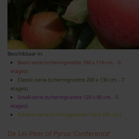
Beschikbaar in:
Basic-serie (schermgrootte 180 x 110 cm. - 6
etages)
Classic-serie (schermgrootte 200 x 130 cm. - 7
etages)
Small-serie (schermgrootte 120 x 90 cm. - 5
etages)
Scherm-serie (schermgrootte 120 x 180 cm.)
De Lei-Peer of Pyrus ‘Conference’