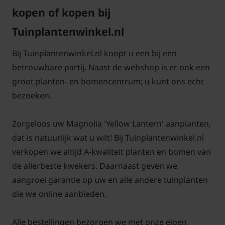
oogt de boom luchtig en elegant, waardoor hij
kopen of kopen bij
zowel in een kleine tuin als in een grote tuin goed
Tuinplantenwinkel.nl
tot zijn recht komt. De Magnolia ‘Yellow Lantern’ is
dus een veelzijdige keuze voor wie op zoek is naar
Bij Tuinplantenwinkel.nl koopt u een bij een
een opvallende voorjaarsbloeier.
betrouwbare partij. Naast de webshop is er ook een
groot planten- en bomencentrum; u kunt ons echt
Deze magnolia heeft een duidelijke voorkeur voor
bezoeken.
zure grond, maar groeit ook goed op zandgrond of
leem, zolang de bodem voldoende vochtig blijft en
Zorgeloos uw Magnolia 'Yellow Lantern' aanplanten,
niet te nat wordt. Een standplaats in de halfschaduw
dat is natuurlijk wat u wilt! Bij Tuinplantenwinkel.nl
of in de volle zon is ideaal, waarbij de boom het
verkopen we altijd A-kwaliteit planten en bomen van
beste tot zijn recht komt op een beschutte plek uit
de allerbeste kwekers. Daarnaast geven we
de harde wind. De Magnolia ‘Yellow Lantern’ is
aangroei garantie op uw en alle andere tuinplanten
bovendien goed bestand tegen wind en kan een
die we online aanbieden.
gemiddelde vochtigheid in de bodem prima
verdragen.
Alle bestellingen bezorgen we met onze eigen