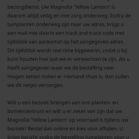
bezorgdienst. Uw Magnolia 'Yellow Lantern' is
Wat betreft winterhardheid is de Magnolia ‘Yellow
daarom altijd veilig en met zorg onderweg. Zodra de
Lantern’ een sterke plant: hij kan temperaturen tot
tuinplanten onderweg zijn naar uw adres, krijgt u
-14°C aan en is daarmee geschikt voor de meeste
een mail met daarin een track and trace code met
Nederlandse tuinen. De wortels zijn krachtig en
tijdsblok van aankomst op het aangegeven adres.
zoeken hun weg in de grond, waardoor de boom
Dit tijdsblok wordt real-time bijgewerkt, zodat u bij
stevig staat en goed bestand is tegen wisselende
kunt houden hoe laat we er verwachten te zijn. Als u
weersomstandigheden.
heeft aangegeven waar we de bestelling neer
mogen zetten indien er niemand thuis is, dan zullen
Of u nu een grote tuin heeft of juist op zoek bent
we dit netjes verzorgen.
naar een prachtige struik voor een kleinere ruimte,
de Magnolia ‘Yellow Lantern’ is een uitstekende
Wilt u een bezoek brengen aan ons planten- en
keuze. Met zijn opvallende gele bloemen, halfopen
bomencentrum en wilt u er zeker van zijn dat uw
kroon en betrouwbare bloei brengt deze magnolia
Magnolia 'Yellow Lantern' op voorraad is tijdens uw
het voorjaar tot leven. Bent u op zoek naar een
bezoek? Bestel dan online en kies voor afhalen. U
unieke en elegante boom die weinig onderhoud
krijgt bericht zodra de bestelling tuinplanten voor u