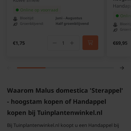
Ruwe smele
korte takjes van 10 cm die overblijven worden dikker.
Handap
Online op voorraad
Hieraan vormen zich in de loop van de jaren de
Onlin
Bloeitijd:
Juni - Augustus
bloemen die kunnen uitgroeien tot vruchten.
Groenblijvend:
Half groenblijvend
Bloeiti
Groenb
€1,75
€69,95
Bomen van tuinplantenwinkel.nl kunt u jaarrond
planten. Dit kan omdat we al onze bomen in pot
leveren. Aanplanten in de herfst, winter, lente én
zomer is dus altijd mogelijk, met
aangroeigarantie!
Waarom Malus domestica 'Sterappel'
- hoogstam kopen of Handappel
kopen bij Tuinplantenwinkel.nl
Bij Tuinplantenwinkel.nl koopt u een Handappel bij