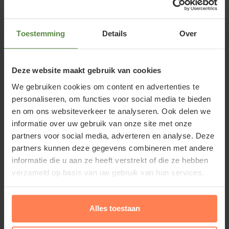
ontwikkelen. Malus domestica 'Sterappel' heeft een
rode vrucht. Ook leuk om toe te passen in een fruit-
of groentetuin. Een hoogstam fruitboom kan in het
Toestemming
Details
Over
gazon of in een border geplant worden. Doordat de
takken hoog beginnen kunt u onder de boom
Deze website maakt gebruik van cookies
doorlopen maar heeft u wel een ladder nodig om
het fruit te plukken. De appelboom is niet
We gebruiken cookies om content en advertenties te
personaliseren, om functies voor social media te bieden
zelfbestuivend en heeft dus een andere variëteit als
en om ons websiteverkeer te analyseren. Ook delen we
bestuiver in de buurt nodig voor een goede
informatie over uw gebruik van onze site met onze
vruchtproductie. (zie hiernaast kopje bestuivers bij
partners voor social media, adverteren en analyse. Deze
specificaties).
partners kunnen deze gegevens combineren met andere
informatie die u aan ze heeft verstrekt of die ze hebben
verzameld op basis van uw gebruik van hun services.
Standplaats Malus domestica
Lees meer
Alles toestaan
'Sterappel'