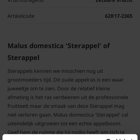
Vruchtdragend
Eetbare vrucht
Artikelcode
62R17-2365
Malus domestica 'Sterappel' of
Sterappel
Sterappels kennen we misschien nog uit
grootmoeders tijd. Dit oude appelras is een waar
juweeltje om te zien. Door de relatief kleine
afmeting is het ras verdwenen uit de professionele
fruitteelt maar de smaak van deze Sterappel mag
niet verloren gaan. Malus domestica 'Sterappel' zal
uiteindelijk uitgroeien tot een echte appelboom.
Geef hem de ruimte die hij nodig heeft om zich te